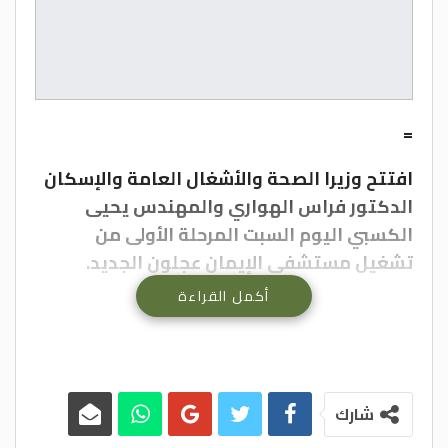
=
افتتح وزيرا الصحة والأشغال العامة والإسكان
الدكتور فراس الهواري والمهندس يحيى
الكسبي اليوم السبت المرحلة الأولى من
تشغيل مستشفى الإيمان عجلون الجديد.
أكمل القراءة
وقال الهواري “بفضل تضافر الجهود المشتركة
بين وزارة الصحة ووزارة الأشغال العامة
والإسكان وباقي الشركاء استطعنا اليوم
افتتاح المرحلة الأولى من تشغيل مستشفى
شارك
الايمان الجديد وقبل شهر من الموعد المخطط
لافتتاحه”.