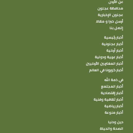
عن الأردن
محافظة عجلون
عجلون الإخبارية
وحضر الافتتاح رئيس لجنة الصحة والبيئة
أرسل خبرا و مقالا
بمجلس النواب و نواب محافظة عجلون ونائب
إتصل بنا
محافظ عجلون والامناء العامين لوزارة الصحة
أخبار رئيسية
أخبار عجلونية
وعدد من موظفي وزارتي الصحة والاشغال
أخبار أردنية
العامة والإسكان ومدير صحة عجلون الدكتور
أخبار عربية ودولية
تيسير عناب ومدير المستشفى محمد الفريحات
أخبار المغتربين الأردنيين
ورئيس وأعضاء مجلس محافظة عجلون .
أخبار كورونا في العالم
في ذمة الله
تصوير/ عامر الزغول
أخبار المجتمع
أخبار إقتصادية
أخبار ثقافية وفنية
أخبار رياضية
أخبار منوعة
دين ودنيا
الصحة والحياة