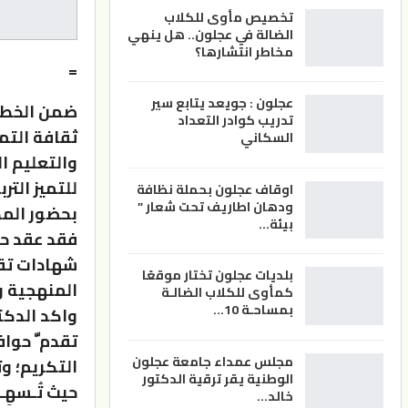
تخصيص مأوى للكلاب
الضالة في عجلون.. هل ينهي
مخاطر انتشارها؟
=
عجلون : جويعد يتابع سير
ضمن الخطة 
تدريب كوادر التعداد
ثقافة التمي
السكاني
والتعليم ا
للتميز التر
اوقاف عجلون بحملة نظافة
ودهان اطاريف تحت شعار ”
بحضور المديرين الفني
بيئة…
فقد عقد حوا
شهادات تقد
بلديات عجلون تختار موقعًا
المنهجية و
كمأوى للكلاب الضالـة
بمساحـة 10…
واكد الدكتو
تقدم ّ حوا
مجلس عمداء جامعة عجلون
التكريم؛ و
الوطنية يقر ترقية الدكتور
حيث تُـسهِـم
خالد…