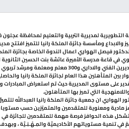
التطويرية لمديرية التربية والتعليم لمحافظة عجلون ف
ز والابداع ومأسسة جائزة الملكة رانيا للتميز افتتح مدير 
لدكتور فيصل الهواري اعمال الندوة الخاصة بجائزة الملكه
بوي في قاعة مدرسة الأميرة عائشة بنت الحسين الثانوية ل
 والاداري و300 معلم ومعلمة ومرشد تربوي .
ر بين المتأهلين هذا العام لجائزة الملكة رانيا والحاصل
ير على مستوى المديرية حيث تم استعراض المبادرات و
اللامنهجية التي تميز بها المتأهلون.
ر الهواري ان جمعية جائزة الملكة رانيا العبداللَّه للتميُّز
فز مادية ومعنوية للمتقدمين والمتميّزين حسب مستويا
تشكل هذه الحوافز فرصة مهمة للمتقدمين للجائزة في 
ُ في تنمية مستوياتهم الأكاديميَّة والمِـهْـنِـيَّة ، وبهدف