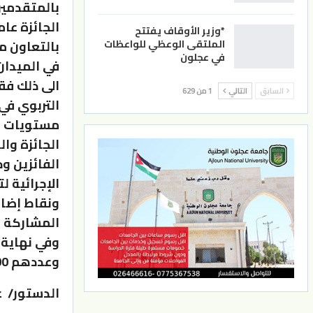
بالمتقدمين 
*وزير الأوقاف يفتتح
الملتقى الوعظي للواعظات
بالتعاون مع
في عجلون
في الميدان 
الى ذلك فقد
السابق
التالي
1 من 629
التربوي في
مستويات الت
الجائزة وال
الفائزين وح
الإجرائية لت
ونقاط إضاف
المشاركة ف
وفي نهاية 
وعددهم 300 معلم ومعلمة ومرشد تربوي من مدارس المحافظة .
الدستور/ ع