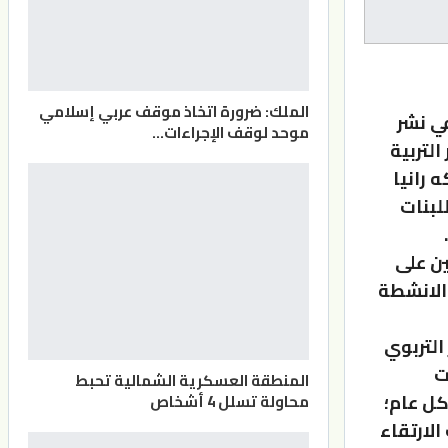
الملك: ضرورة اتخاذ موقف عربي إسلامي
ي نشر
موحد لوقف الإجراءات…
التربية
 رانيا
لبنات
ين على
الانشطة
 التربوي
ت
المنطقة العسكرية الشمالية تحبط
كل عام؛
محاولة تسلل 4 أشخاص
 الارتقاء