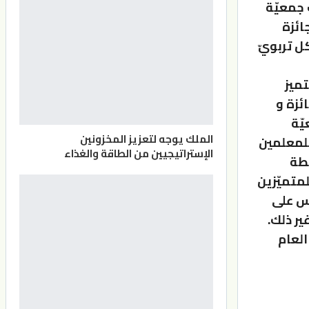
 جمعيّة
لجائزة
كل تربويّ
تميز
ئزة و
يّة
الملك يوجه لتعزيز المخزونين
للمعلمين
الإستراتيجيين من الطاقة والغذاء
خطة
للمتميّزين
فس على
ير ذلك.
العام