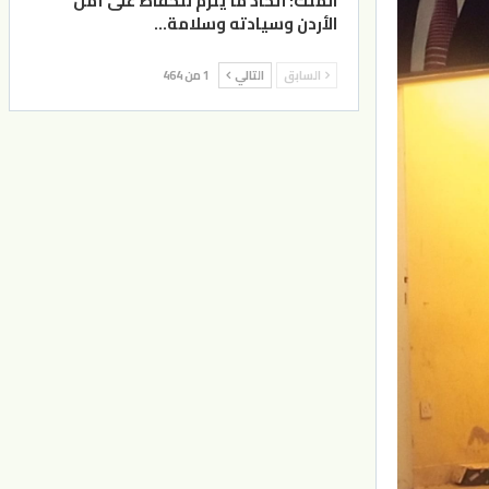
الملك: اتخاذ ما يلزم للحفاظ على أمن
الأردن وسيادته وسلامة…
السابق
التالي
1 من 464