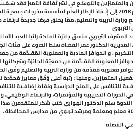
والمتميّزين والتوسُّـع في نشر ثقافة التميُّز فقد سَـعَـتْ
الجائزة عام 2018 إلى إِنْـفاذِ الإطار العام لمأسسة مخرجات جمعية ا
 وزارة التربية والتعليم، ممَّا يخلق فرصًا جديدةً لارتقاء 
التربويّ
 المشرف التربوي منسق جائزة الملكة رانيا العبد الله لل
 المديرية الدكتور عمر القضاة سلط الضوء على فئات الجا
كريم ، و الحوافز المادية والمعنوية المُقـدَّمة من جمع
حوافز المعنوية المُقـدَّمة من جمعيّة الجائزة وشركائها 
وافز معنوية مُقدَّمة من وزارة التربية والتعليم وَفْقَ ال
فعيل المتميّزين، ومنها : رتبة أعلى وَفْقَ معاييرَ مُحدَّدة 
ـية للتنافس على المنح الدراسية ونقاط إضافـية للتنا
ي الدورات التدريبية والمؤتمرات، والارتقاء الوظيفي، وغ
الندوة سلم الدكتور الهواري كتب شكر للمتقدمين هذا 
لي القضاه