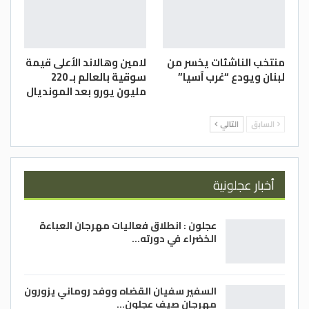
منتخب الناشئات يخسر من
لامين وهالاند الأعلى قيمة
لبنان ويودع “غرب آسيا”
سوقية بالعالم بـ 220
مليون يورو بعد المونديال
السابق
التالي
أخبار عجلونية
عجلون : انطلاق فعاليات مهرجان العباءة
الخضراء في دورته…
السفير سفيان القضاه ووفد روماني يزورون
مهرجان صيف عجلون…