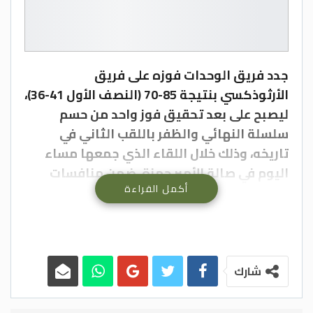
جدد فريق الوحدات فوزه على فريق
الأرثوذكسي بنتيجة 85-70 (النصف الأول 41-36)،
ليصبح على بعد تحقيق فوز واحد من حسم
سلسلة النهائي والظفر باللقب الثاني في
تاريخه، وذلك خلال اللقاء الذي جمعها مساء
اليوم في صالة الأمير حمزة، ضمن منافسات
أكمل القراءة
دوري CFI الممتاز لكرة السلة.
وشهد النصف الأول تبادلا في تنويع خيارات
التسجيل من لاعبي الفريقين، قبل أن ينجح
الوحدات بحسمه (41-36) بعدما تفوق في نتيجة
الفترة الأولى (21-14).
شارك
وارتفع مستوى الإثارة في النصف الثاني، الذي
حسم الأرثوذكسي فترته الأولى (17-14)، قبل أن