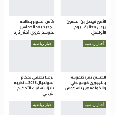
الأمير فيصل بن الحسين
كأس السوبر بنظامه
يرعى فعالية اليوم
الجديد يعد الجماهير
الأولمبي
بموسم كروي أكثر إثارة
أخبار رياضية
أخبار رياضية
الحسين يعزز صفوفه
الرمثا تحتفي بحكام
بالنيجيري كومولافي
المونديال 2026… تكريم
والكولومبي رياسكوس
يليق بسفراء التحكيم
الأردني
أخبار رياضية
أخبار رياضية