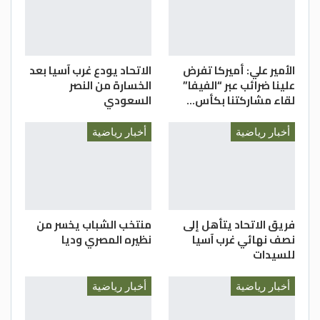
-(تصوير: أمجد الطويل)
-(تصوير: أمجد الطويل)
الأمير علي: أميركا تفرض
الاتحاد يودع غرب آسيا بعد
علينا ضرائب عبر “الفيفا”
الخسارة من النصر
-(تصوير: أمجد الطويل)
لقاء مشاركتنا بكأس…
السعودي
-(تصوير: أمجد الطويل)
أخبار رياضية
أخبار رياضية
فريق الاتحاد يتأهل إلى
منتخب الشباب يخسر من
نصف نهائي غرب آسيا
نظيره المصري وديا
للسيدات
أخبار رياضية
أخبار رياضية