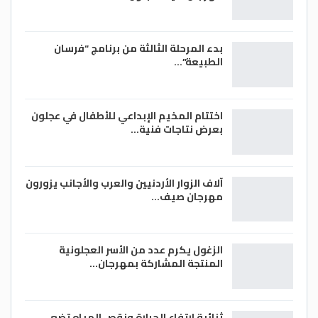
بدء المرحلة الثالثة من برنامج “فرسان
الطبيعة”…
اختتام المخيم الإبداعي للأطفال في عجلون
بعرض نتاجات فنية…
آلاف الزوار الأردنيين والعرب والأجانب يزورون
مهرجان صيف…
الزغول يكرم عدد من الأسر العجلونية
المنتجة المشاركة بمهرجان…
ثنائية ارتفاع الحرارة ونقص المياه تضع