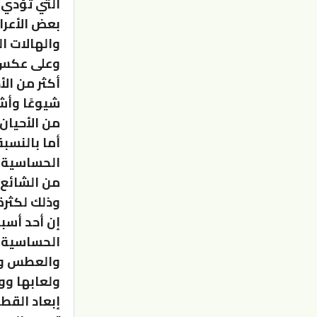
التي تؤدي 
بعض الأعرا
والهالات ا
وعلى عكس ا
أكثر من ال
شيوعًا وأش
من الأحيان.
أما بالنسب
الحساسية سو
من الشائع 
وذلك لكثرة 
إن أحد أسب
الحساسية م
والعطس وق
ولعابها وو
إبعاد القط