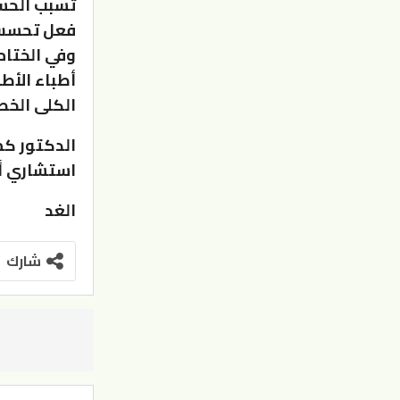
تسبب الحسا
فعل تحسس
وفي الختام.
أطباء الأط
الكلى الخط
الدكتور ك
استشاري أ
الغد
شارك