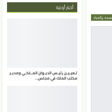
أخبار أردنية
لصحة والحياة
تـعيـيـن رئيـس الديـوان المــلكـي ومديـر
مكتب الملك في مجلس…