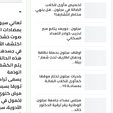
تخصيص مأوى للكلاب
الضالة في عجلون.. هل ينهي
=
مخاطر انتشارها؟
تعاني سيوا
عجلون : جويعد يتابع سير
بمضادات ال
تدريب كوادر التعداد
صوت خشخشة
السكاني
اكتشف الأط
في جسدها ا
اوقاف عجلون بحملة نظافة
هذه الحالة
ودهان اطاريف تحت شعار ”
بيئة…
يتم الكشف 
الوذمة
بلديات عجلون تختار موقعًا
يسمى تراكم
كمأوى للكلاب الضالـة
تورمًا بسبب
بمساحـة 10…
مرض كلوي،
(خمول في ا
مجلس عمداء جامعة عجلون
الوطنية يقر ترقية الدكتور
الأدوية، س
خالد…