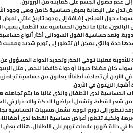
إلى عدم حصول الجسم على كفايته من البروتين.
ض تدل على الإصابة بمرض حساسية كامن وهي وجود الأ
لسوداء حول العينين، إضافة إلى وجود تاريخ عائلي لمرض 
لبالغين، غالبًا ما تكون الحساسية عند الأطفال بسبب ا
أدوية. وتعد حساسية الفول السوداني أكثر أنواع حساسية
دها حدة والتي يمكن أن تتطور إلى تورم شديد ومميت ف
ة للأدوية فعلينا توخي الحذر وتحديد الدواء المسؤول عن
اء كان مضادًا حيويًا أو دواءً خافضًا للحمى مثل الإيبو
في الأردن أن تصادف أطفالًا يعانون من حساسية تجاه زيت
أشجار الزيتون في الأردن.
اب الحساسية لدى الأطفال والذي غالبًا ما يتم تجاهله 
ن شعر القطط، وتشمل أعراضها الحكة والاحمرار في الع
د تتطور إلى تورم الوجه. تشمل مسببات الحساسية تجا
برها، ولكيلا تتطور أعراض حساسية القطط لدى أطفالنا، ع
ط في حالة ظهور علامات تورم على الأطفال. هناك بعض ا