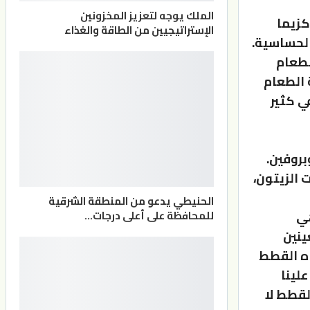
الملك يوجه لتعزيز المخزونين
كزيما
الإستراتيجيين من الطاقة والغذاء
الحساسية.
لطعام
 الطعام
ي كثير
بروفين.
 الزيتون،
الحنيطي يدعو من المنطقة الشرقية
هي
للمحافظة على أعلى درجات…
ينين
ه القطط
لينا
لقطط لا