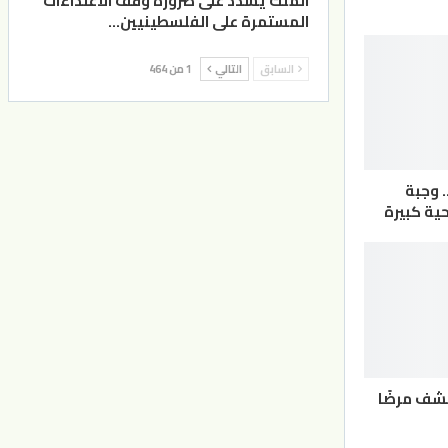
الملك يشدد على ضرورة وقف الاعتداءات
المستمرة على الفلسطينيين…
السابق
التالي
1 من 464
. وجبة
ية كبيرة
شف مرضًا