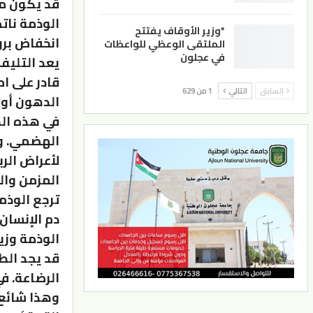
قد يكون مر
الوذمة نات
*وزير الأوقاف يفتتح
انخفاض بروت
الملتقى الوعظي للواعظات
في عجلون
يعد التليف
قادر على ا
السابق
التالي
1 من 629
الدهون أو ا
في هذه الح
الهضمي. و
لأعراض الر
المزمن وال
ترجع الوذمة
دم الإنسان)
الوذمة وزيا
قد يجد الط
الرضاعة. ف
وهذا شائع 