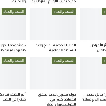
جديد يذيب الأورام السرطانية
والتحلية
ة
الصحة والحياة
الصحة والحياة
ثر الأمراض
الخلايا الجذعية.. علاج واعد
فوائد عدة للجوز.
لأطفال
للسكتة الدماغية
صغيرة بقيمة صح
ة
الصحة والحياة
الصحة والحياة
” بديل جديد..
دواء فموي جديد يحقق
ألم الكتف قد يك
 الدم فعلاً؟
انخفاضا كبيرا في
خطيرًا في الكبد
الكوليسترول الضار