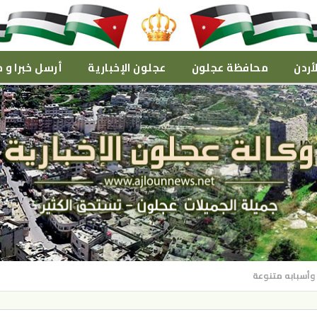
أردن
محافظة عجلون
عجلون الإخبارية
أرسل خبرا و م
 وأسبابه متنوعة