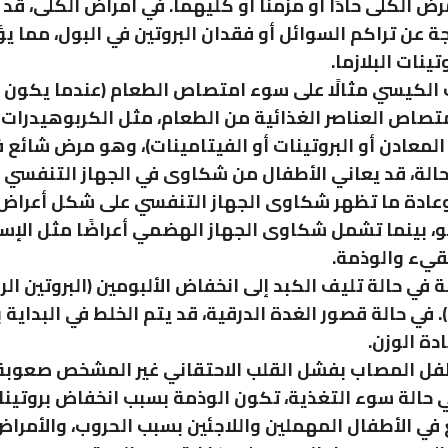
ض الكلى حادًا أو مزمنًا أو كليهما. في أمراض الكلى، قد
جة عن تراكم السوائل أو فقدان البروتين في البول، مما ي
ينات البلازما.
 الكيسي مثالًا على سوء امتصاص الطعام (عندما يكون 
متصاص العناصر الغذائية من الطعام، مثل الكربوهيدرات 
لمعادن أو البروتينات أو الفيتامينات)، وهو مرض شائع في
الة، قد يعاني الأطفال من شكاوى في الجهاز التنفسي و
عادة ما تظهر شكاوى الجهاز التنفسي على شكل أعراض
بو، بينما تشمل شكاوى الجهاز الهضمي أعراضًا مثل الإس
قيء والوذمة.
 في حالة تليف الكبد إلى انخفاض الألبومين (البروتين ال
. في حالة قصور الغدة الدرقية، قد يتم الخلط في البداية ب
دة الوزن.
فل المصاب بفشل القلب الاحتقاني غير المشخص صعوبة 
ي حالة سوء التغذية، تكون الوذمة بسبب انخفاض بروتين
في الأطفال المهملين واللاجئين بسبب الحروب، والأمراض