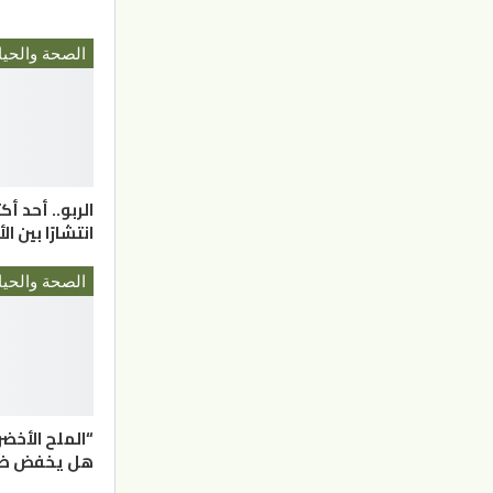
الصحة والحيا
الربو.. أحد أك
انتشارًا بين ا
الصحة والحيا
“الملح الأخضر
هل يخفض ضغط