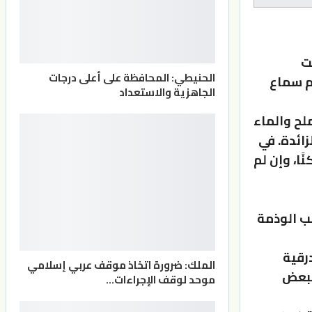
ت
الحنيطي: المحافظة على أعلى درجات
م سماع
الجاهزية والاستعداد
لح والماء
ائدة. في
ا، وإن لم
بب الوذمة
رقية
الملك: ضرورة اتخاذ موقف عربي إسلامي
 لبعض
موحد لوقف الإجراءات…