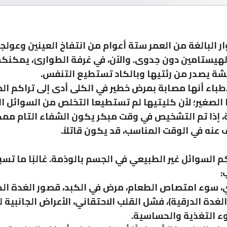
ر البالغة من العمر ستة أعوام من انتفاخ العينين وعولج
هيستامين دون جدوى. والآن، في غرفة الطوارئ، يمكنك
 يصدر من رئتيها وبالكاد تستطيع التنفس.
باء أنها مصابة بمرض خطير في الكلى أدى إلى تراكم الم
لصغير؛ لأن كليتيها لم تستطيعا التخلص من السوائل الز
، إذا تم التشخيص في وقت مبكر يكون الشفاء التام ممكنً
عنه في الوقت المناسب، قد يكون قاتلاً.
 السوائل غير الطبيعي في الجسم بالوذمة. غالبًا ما تس
:
 سوء امتصاص الطعام، مرض في الكبد، قصور الغدة الد
لغدة الدرقية)، فشل القلب الاحتقاني، الأعراض الجانبية
وء التغذية والحساسية.