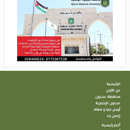
بعض الأحيان بينما يسمعون صرخات طلب
المساعدة.
ويقدم البنك الدولي لتركيا 1.78 مليار دولار في
شكل تمويل للإغاثة والتعافي، سيتوفر منها
780 مليون دولار على الفور. وستقدم الوكالة
الأميركية للتنمية الدولية 85 مليون دولار
كمساعدات إنسانية عاجلة لتركيا وسوريا.
وكالات
الرئيسية
عن الأردن
محافظة عجلون
عجلون الإخبارية
أرسل خبرا و مقالا
إتصل بنا
أخبار رئيسية