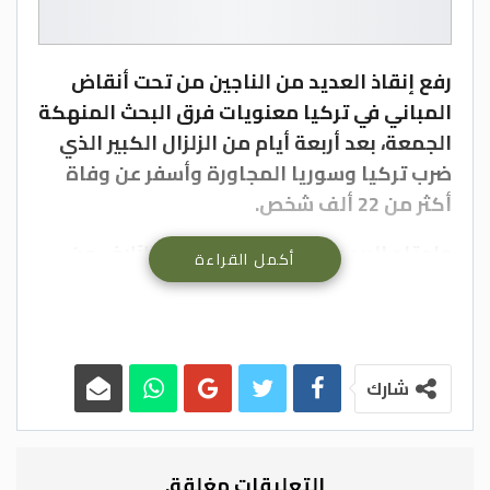
رفع إنقاذ العديد من الناجين من تحت أنقاض
المباني في تركيا معنويات فرق البحث المنهكة
الجمعة، بعد أربعة أيام من الزلزال الكبير الذي
ضرب تركيا وسوريا المجاورة وأسفر عن وفاة
أكثر من 22 ألف شخص.
واجتاح البرد والجوع واليأس مئات الآلاف من
أكمل القراءة
الأشخاص الذين أصبحوا بلا مأوى بسبب الهزات
الأرضية التي تسببت في سقوط أكبر عدد من
الوفيات في المنطقة منذ عقود.
شارك
وأعلنت إدارة الكوارث والطوارئ في تركيا
(أفاد)، الجمعة، ارتفاع عدد الوفيات في البلاد
جراء الزلزال المدمر الذي وقع هذا الأسبوع إلى
التعليقات مغلقة.
18342، إلى جانب ارتفاع عدد المصابين إلى