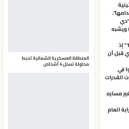
ينية
امها”.
ه “دي
) ويشبه
لكن الصاروخ الذي تحدثت عنه فايننشال تايمز يختلف عن “دي اف-17” إذ
ي قبل أن
المنطقة العسكرية الشمالية تحبط
محاولة تسلل 4 أشخاص
ا في
د” ذات القدرات
” يمكن أن يبلغ سرعة 27 ماخ ويغير مساره
ابة العام