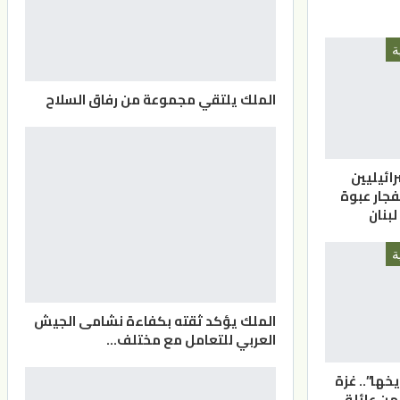
ة
الملك يلتقي مجموعة من رفاق السلاح
ائيليين
فجار عبوة
بنان
ة
الملك يؤكد ثقته بكفاءة نشامى الجيش
العربي للتعامل مع مختلف…
يخها”.. غزة
هيدا من عائلة