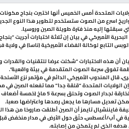
ولايات المتحدة أمس الخميس أنها اختبرت بنجاح مكونات 
اريخ اسرع من الصوت ستستخدم لتطوير هذا النوع الجدي
تي سبقتها إليه منذ فترة طويلة الصين وروسيا.
لبحرية الأميركي في بيان إن ثلاثة اختبارات أجريت “بنجاح”
وبس التابع لوكالة الفضاء الأميركية (ناسا) في ولاية فر
ان أن هذه الاختبارات “شكلت عرضا للتقنيات والقدرات و
نظمة تفوق سرعة الصوت المتقدمة في بيئة واقعية”.
ى، قال المندوب الأميركي الدائم في مؤتمر نزع الأسلحة
إن الولايات المتحدة “قلقة جدا” مما تفعله الصين في م
الصواريخ الخارقة لجدار الصوت وتحلق بسرعة 5 ماخ (خم
كن تعديل مسارها ما يجعل رصدها واعتراضها صعبا.
ة فايننشيال تايمز أن الصين أطلقت صاروخا من هذا ال
ية في آب/أغسطس، حلّق حول الأرض في مدار منخفض قبل
هدفه الذي لم يتمكن من إصابته.