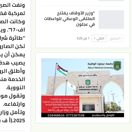
ونفت الصين
لمركبة فضا
*وزير الأوقاف يفتتح
الملتقى الوعظي للواعظات
في عجلون
اف-7
“طائرة شرا
السابق
التالي
1 من 629
يمكن أن يص
يصيب هدفه.
وأطلق الر
النووية.
وارتفاعه.
وتأمل وزارة
2025.(أ ف ب)