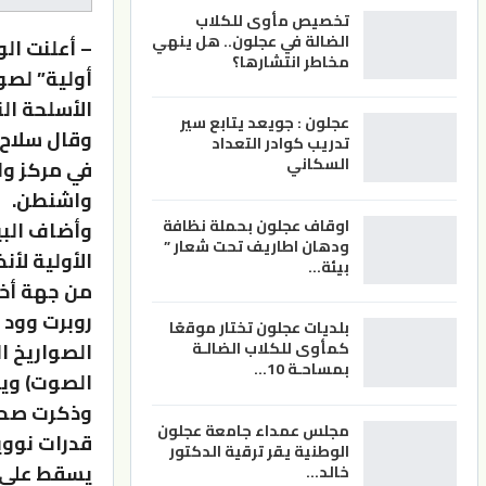
تخصيص مأوى للكلاب
الضالة في عجلون.. هل ينهي
– أعلنت ال
مخاطر انتشارها؟
أولية” لصو
الأسلحة ال
عجلون : جويعد يتابع سير
وقال سلاح ا
تدريب كوادر التعداد
السكاني
في مركز وال
واشنطن.
اوقاف عجلون بحملة نظافة
وأضاف البي
ودهان اطاريف تحت شعار ”
الأولية لأ
بيئة…
من جهة أخر
روبرت وود 
بلديات عجلون تختار موقعًا
كمأوى للكلاب الضالـة
بمساحـة 10…
الصوت) ويم
وذكرت صحيف
مجلس عمداء جامعة عجلون
قدرات نوو
الوطنية يقر ترقية الدكتور
يسقط على 
خالد…