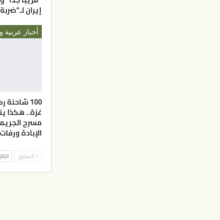
إيران لـ”ضرب
أخبار عربية و
100 شاحنة 
غزة.. هكذا ي
مسرح الجريمة
الإبادة ورفات
السابق
التا