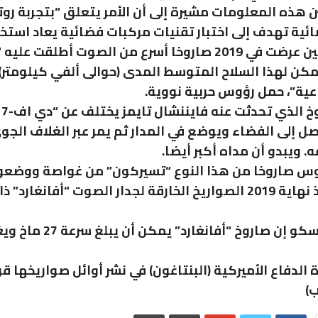
 هذه المعلومات مشيرة إلى أن الأمر يتعلق “بتجربة روت
ئية تهدف إلى اختبار تقنيات مركبات فضائية يعاد استخد
وكانت الصين عرضت في 2019 صاروخا أسرع من الصوت أطلقت علي
1”. ويمكن لهذا السلاح المتوسط المدى (حوالى ألفي كيلومتر
عية”، حمل رؤوس حربية نووية.
ل إلى الفضاء ويوضع في المدار ثم يمر عبر الغلاف الجو
 ويبدو أن مداه أكبر أيضا.
وس صاروخا من هذا النوع “تسيركون” من غواصة ووضعو
الخدمة منذ نهاية 2019 الصواريخ الخارقة لجدار الصوت “أفانغار
وتقول موسكو إن صاروخ “أفانغارد
 الدفاع الأميركية (البنتاغون) في نشر أوائل صواريخها قر