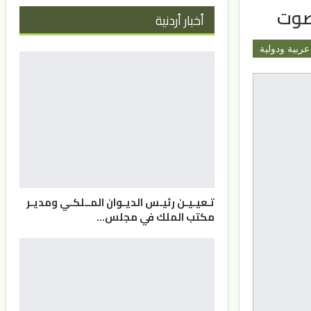
لصوت
أخبار أردنية
عربية ودولية
تـعيـيـن رئيـس الديـوان المــلكـي ومديـر
مكتب الملك في مجلس…