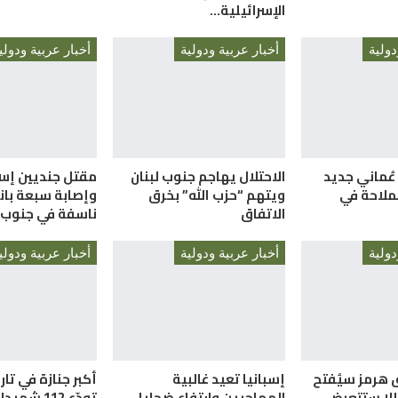
الإسرائيلية…
دولية
أخبار عربية ودولية
أخبار عربية ودولي
 عُماني جديد
الاحتلال يهاجم جنوب لبنان
مقتل جنديين إسر
ملاحة في
ويتهم “حزب الله” بخرق
وإصابة سبعة بان
الاتفاق
ناسفة في جنوب ل
دولية
أخبار عربية ودولية
أخبار عربية ودولي
 هرمز سيُفتح
إسبانيا تعيد غالبية
أكبر جنازة في تار
وإلا ستتعرض
المهاجرين وارتفاع ضحايا
تودّع 112 ش