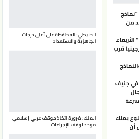
“نماذج
د من
الحنيطي: المحافظة على أعلى درجات
 الأربعاء
الجاهزية والاستعداد
جينيا قرب
النماذج
 في جنيف
جال
سة أضعاف سرعة
نوع يملك
الملك: ضرورة اتخاذ موقف عربي إسلامي
موحد لوقف الإجراءات…
 أن