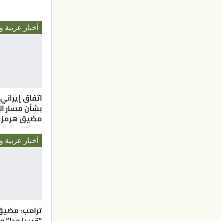
أخبار عربية و
اتفاق إيراني
بشأن مسار ال
مضيق هرمز
أخبار عربية و
ترامب: مضيق
“قريبا جدا” 