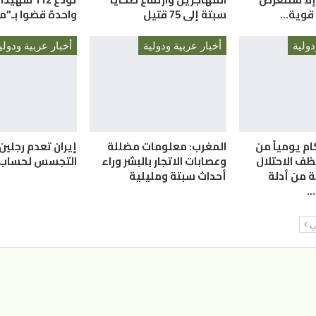
ة قوية…
سبتة إلى 75 قتيل
واحدة قضوا بـ”م
دولية
أخبار عربية ودولية
أخبار عربية ودولي
ركام يومياً من
المغرب: معلومات مضللة
إيران تعدم رجلين
نظف الاحتلال
وعصابات الاتجار بالبشر وراء
التجسس لحساب “
 من أدلة
أحداث سبتة ومليلية
…
لي