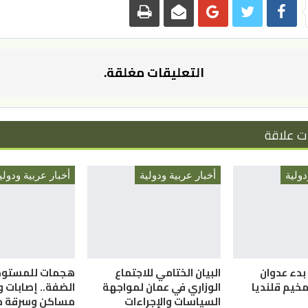
التعليقات مغلقة.
ت علاقة
دولية
أخبار عربية ودولية
أخبار عربية ودولي
ذ بدء عدوان
البيان الختامي للاجتماع
هجمات للمستوط
مخيم قلنديا
الوزاري في عمان لمواجهة
الضفة.. إصابات و
السياسات والإجراءات
مساكن وسرقة م