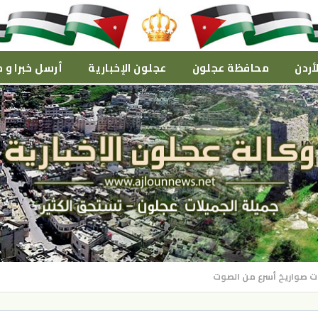
أردن
محافظة عجلون
عجلون الإخبارية
أرسل خبرا و م
نات صواريخ أسرع من الصوت