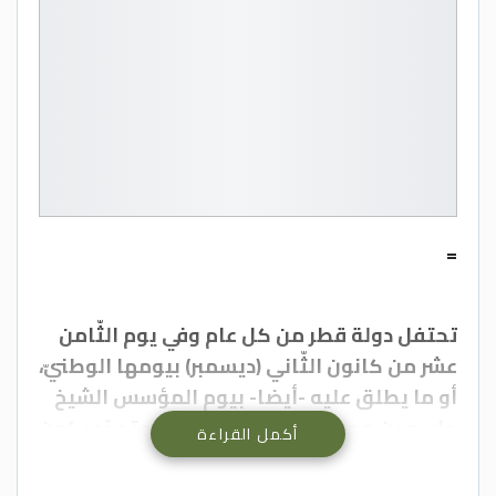
=
تحتفل دولة قطر من كل عام وفي يوم الثّامن
عشر من كانون الثّاني (ديسمبر) بيومها الوطنيّ،
أو ما يطلق عليه -أيضا- بيوم المؤسس الشيخ
جاسم بن محمد آل ثاني تحت شعار متجدّد يكون
أكمل القراءة
مقتطفا من إحدى قصائده، وهو لهذا العام ”
مرابيع الأجداد.. أمانة ” وفيه تُقام الفعاليات