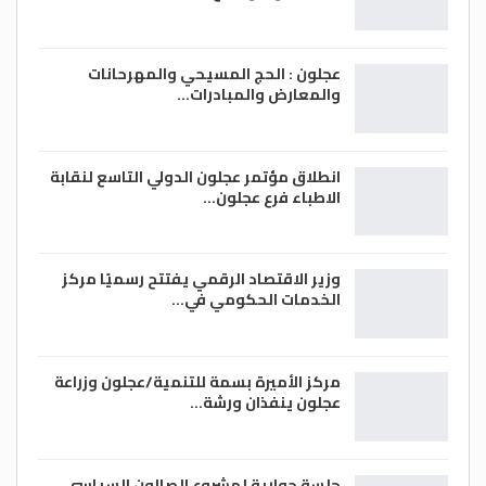
عجلون : الحج المسيحي والمهرحانات
والمعارض والمبادرات…
انطلاق مؤتمر عجلون الدولي التاسع لنقابة
الاطباء فرع عجلون…
وزير الاقتصاد الرقمي يفتتح رسميًا مركز
الخدمات الحكومي في…
مركز الأميرة بسمة للتنمية/عجلون وزراعة
عجلون ينفذان ورشة…
جلسة حوارية لمشروع الصالون السياسي