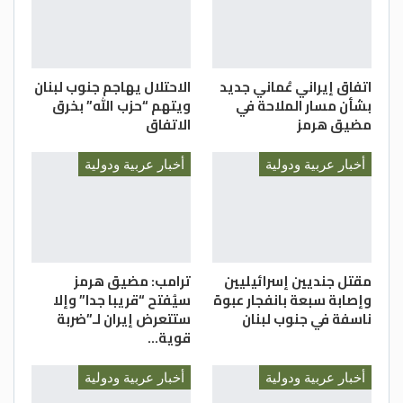
اتفاق إيراني عُماني جديد
الاحتلال يهاجم جنوب لبنان
بشأن مسار الملاحة في
ويتهم “حزب الله” بخرق
مضيق هرمز
الاتفاق
أخبار عربية ودولية
أخبار عربية ودولية
مقتل جنديين إسرائيليين
ترامب: مضيق هرمز
وإصابة سبعة بانفجار عبوة
سيُفتح “قريبا جدا” وإلا
ناسفة في جنوب لبنان
ستتعرض إيران لـ”ضربة
قوية…
أخبار عربية ودولية
أخبار عربية ودولية