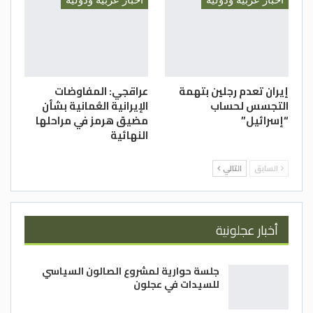
إيران تعدم رجلين بتهمة
عراقجي: المفاوضات
التجسس لحساب
الإيرانية العُمانية بشأن
“إسرائيل”
مضيق هرمز في مراحلها
النهائية
السابق
التالي
أخبار عجلونية
جلسة حوارية لمشروع الصالون السياسي
للسيدات في عجلون