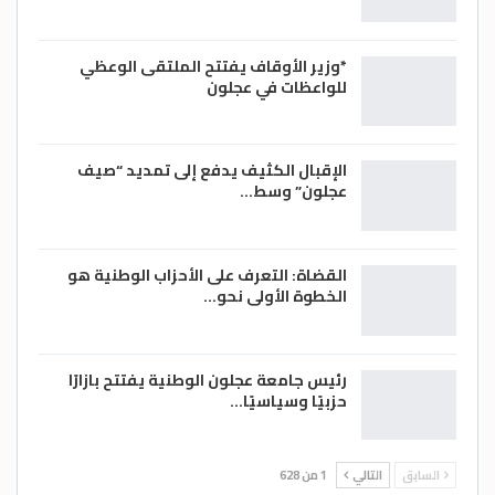
*وزير الأوقاف يفتتح الملتقى الوعظي
للواعظات في عجلون
الإقبال الكثيف يدفع إلى تمديد “صيف
عجلون” وسط…
القضاة: التعرف على الأحزاب الوطنية هو
الخطوة الأولى نحو…
رئيس جامعة عجلون الوطنية يفتتح بازارًا
حزبيًا وسياسيًا…
السابق
التالي
1 من 628