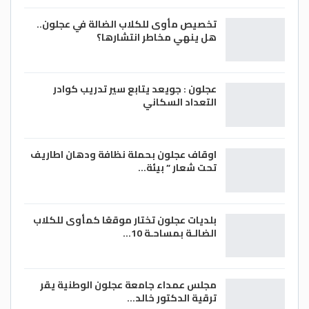
تخصيص مأوى للكلاب الضالة في عجلون..
هل ينهي مخاطر انتشارها؟
عجلون : جويعد يتابع سير تدريب كوادر
التعداد السكاني
اوقاف عجلون بحملة نظافة ودهان اطاريف
تحت شعار ” بيئة…
بلديات عجلون تختار موقعًا كمأوى للكلاب
الضالـة بمساحـة 10…
مجلس عمداء جامعة عجلون الوطنية يقر
ترقية الدكتور خالد…