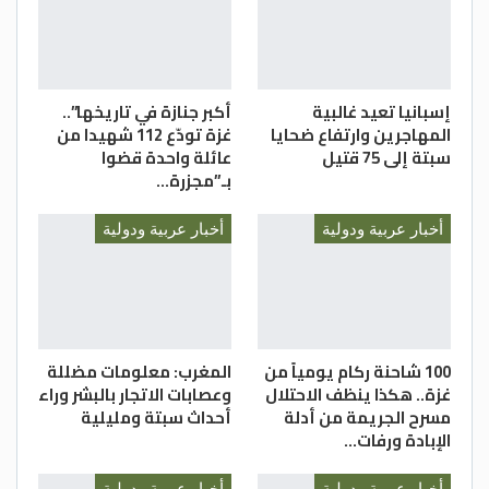
إسبانيا تعيد غالبية
أكبر جنازة في تاريخها”..
المهاجرين وارتفاع ضحايا
غزة تودّع 112 شهيدا من
سبتة إلى 75 قتيل
عائلة واحدة قضوا
بـ”مجزرة…
أخبار عربية ودولية
أخبار عربية ودولية
100 شاحنة ركام يومياً من
المغرب: معلومات مضللة
غزة.. هكذا ينظف الاحتلال
وعصابات الاتجار بالبشر وراء
مسرح الجريمة من أدلة
أحداث سبتة ومليلية
الإبادة ورفات…
أخبار عربية ودولية
أخبار عربية ودولية