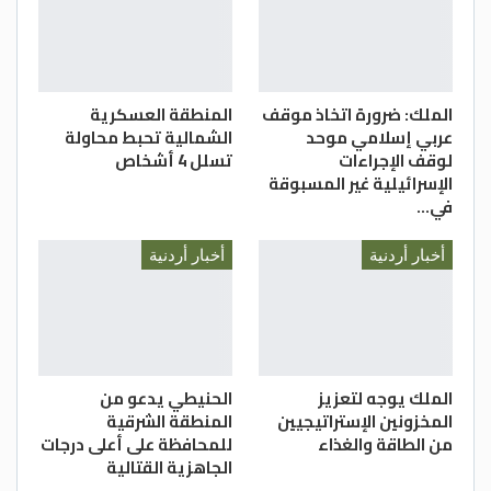
الملك: ضرورة اتخاذ موقف
المنطقة العسكرية
عربي إسلامي موحد
الشمالية تحبط محاولة
لوقف الإجراءات
تسلل 4 أشخاص
الإسرائيلية غير المسبوقة
في…
أخبار أردنية
أخبار أردنية
الملك يوجه لتعزيز
الحنيطي يدعو من
المخزونين الإستراتيجيين
المنطقة الشرقية
من الطاقة والغذاء
للمحافظة على أعلى درجات
الجاهزية القتالية