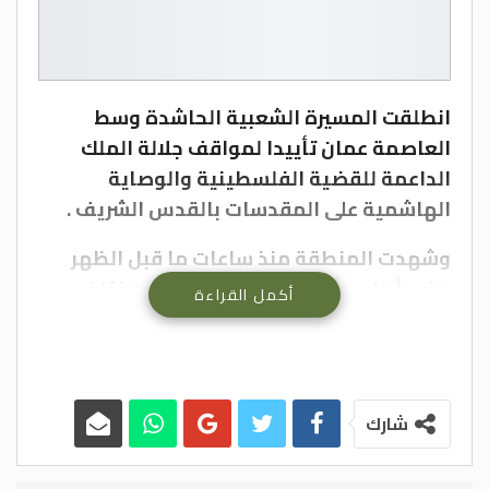
انطلقت المسيرة الشعبية الحاشدة وسط
العاصمة عمان تأييدا لمواقف جلالة الملك
الداعمة للقضية الفلسطينية والوصاية
الهاشمية على المقدسات بالقدس الشريف .
وشهدت المنطقة منذ ساعات ما قبل الظهر
حضوراً واسعاً لمشاركين قدموا من مختلف
أكمل القراءة
محافظات المملكة، رافعين الأعلام الأردنية
والفلسطينية واليافطات المؤكدة على
التمسك بحقوق الشعب الفلسطيني ورفض
محاولات التهجير وتصفية القضية الفلسطينية.
شارك
وأكد مشاركون لـ”الدستور” أن إحياء ذكرى