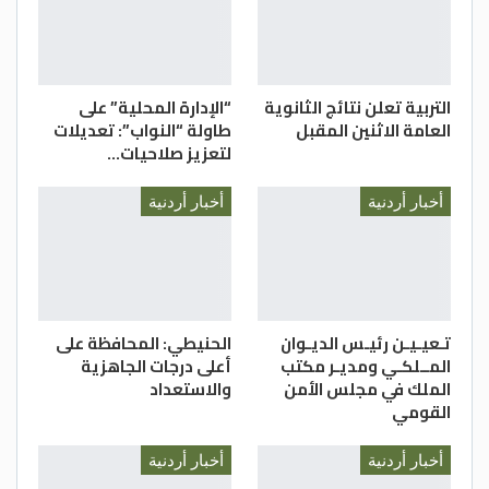
التربية تعلن نتائج الثانوية
“الإدارة المحلية” على
العامة الاثنين المقبل
طاولة “النواب”: تعديلات
لتعزيز صلاحيات…
أخبار أردنية
أخبار أردنية
تـعيـيـن رئيـس الديـوان
الحنيطي: المحافظة على
المــلكـي ومديـر مكتب
أعلى درجات الجاهزية
الملك في مجلس الأمن
والاستعداد
القومي
أخبار أردنية
أخبار أردنية