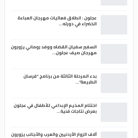
عجلون : انطلاق فعاليات مهرجان العباءة
الخضراء في دورته…
السفير سفيان القضاه ووفد روماني يزورون
مهرجان صيف عجلون…
بدء المرحلة الثالثة من برنامج “فرسان
الطبيعة”…
اختتام المخيم الإبداعي للأطفال في عجلون
بعرض نتاجات فنية…
آلاف الزوار الأردنيين والعرب والأجانب يزورون