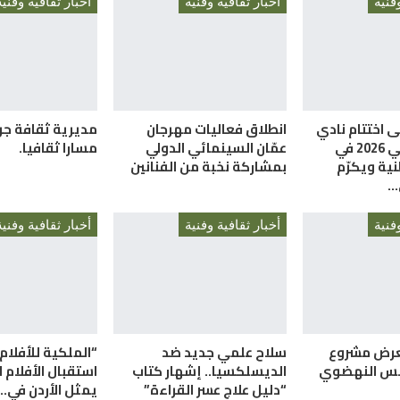
فنية
أخبار ثقافية وفنية
أخبار ثقافية وفنية
ى اختتام نادي
انطلاق فعاليات مهرجان
مديرية ثقافة ج
الإبداع الصيفي 2026 في
عمّان السينمائي الدولي
مسارا ثقافيا.
نية ويكرّم
بمشاركة نخبة من الفنانين
…
فنية
أخبار ثقافية وفنية
أخبار ثقافية وفنية
عرض مشروع
سلاح علمي جديد ضد
“الملكية للأفلام
سس النهضوي
الديسلكسيا.. إشهار كتاب
استقبال الأفلام ل
“دليل علاج عسر القراءة”
يمثل الأردن في…