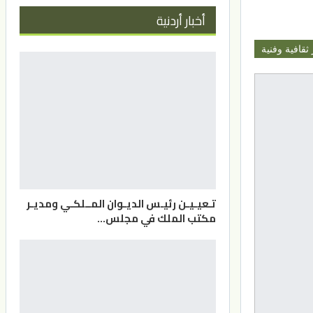
أخبار أردنية
 ثقافية وفنية
تـعيـيـن رئيـس الديـوان المــلكـي ومديـر
مكتب الملك في مجلس…