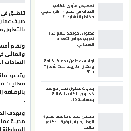
تخصيص مأوى للكلاب
الضالة في عجلون.. هل ينهي
مخاطر انتشارها؟
بالتعاون مع
عجلون : جويعد يتابع سير
تدريب كوادر التعداد
السكاني
وتقام أمسي
والعائلي ف
اوقاف عجلون بحملة نظافة
الساحات ال
ودهان اطاريف تحت شعار ”
بيئة…
وتدعو أمان
فعاليات م
بلديات عجلون تختار موقعًا
بالإضافة إ
كمأوى للكلاب الضالـة
.
بمساحـة 10…
ويهدف المه
مجلس عمداء جامعة عجلون
مدينة عمان،
الوطنية يقر ترقية الدكتور
خالد…
المواطنة ا