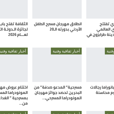
ري تفتتح
انطلاق مهرجان مسرح الطفل
الثقافة تفتح باب
ي العالمي
الأردني بدورته الـ20
لجائزة الـدولـة ا
ينة طرابزون في
لعـــام 2026
فنية
أخبار ثقافية وفنية
أخبار ثقافية وفنية
انوراما رجالات
مسرحية” المدعو صدفة” من
اختتام عروض مهر
م محاسنة
البحرين تحصد جوائز مهرجان
المونودراما المس
المونودراما المسرحي…
بمسرحية ” الغداء 
من…