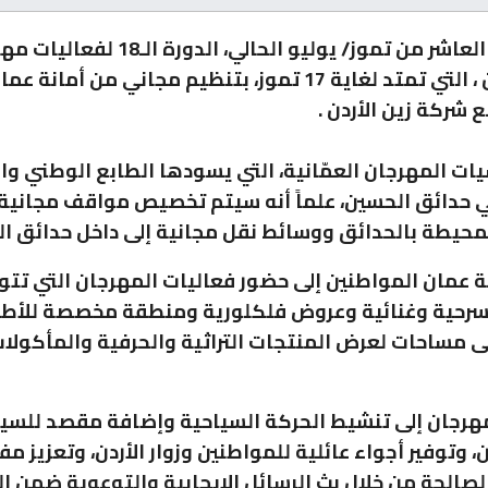
تنطلق في العاشر من تموز/ يوليو الحالي، الدورة الـ8
صيف عمان ، التي تمتد لغاية 17 تموز، بتنظيم مجاني من أما
 شركة زين الأردن .
ات المهرجان العمّانية، التي يسودها الطابع الوطني وا
ي حدائق الحسين، علماً أنه سيتم تخصيص مواقف مجانية
محيطة بالحدائق ووسائط نقل مجانية إلى داخل حدائق ا
ة عمان المواطنين إلى حضور فعاليات المهرجان التي تتوف
سرحية وغنائية وعروض فلكلورية ومنطقة مخصصة للأطف
لى مساحات لعرض المنتجات التراثية والحرفية والمأكولا
رجان إلى تنشيط الحركة السياحية وإضافة مقصد للسيا
 وتوفير أجواء عائلية للمواطنين وزوار الأردن، وتعزيز م
لصالحة من خلال بث الرسائل الإيجابية والتوعوية ضمن 