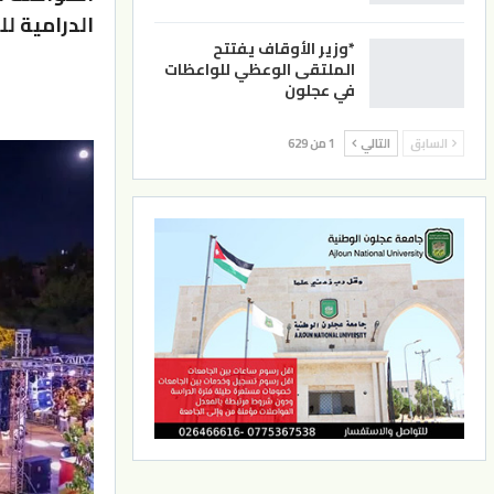
الدرامية لل
*وزير الأوقاف يفتتح
الملتقى الوعظي للواعظات
في عجلون
السابق
التالي
1 من 629