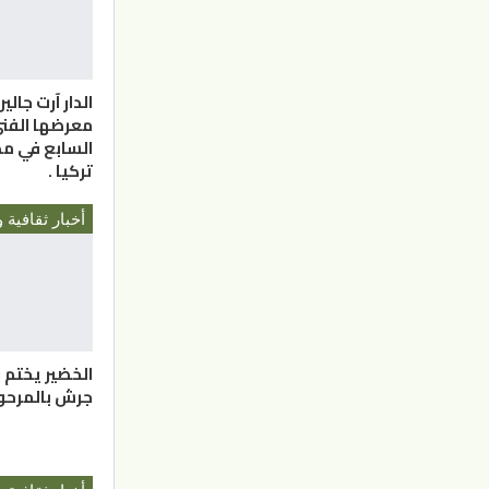
الدار آرت جالي
معرضها الفن
السابع في مد
تركيا .
أخبار ثقافية و
الخضير يختم ب
جرش بالمرحو