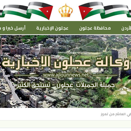
أردن
محافظة عجلون
عجلون الإخبارية
أرسل خبرا و م
ي العاشر من تموز