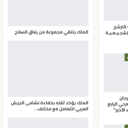
 الترشح
الملك يلتقي مجموعة من رفاق السلاح
لتشجـيـعـيـة
جان
الملك يؤكد ثقته بكفاءة نشامى الجيش
رحي الرابع
العربي للتعامل مع مختلف…
الأخير”