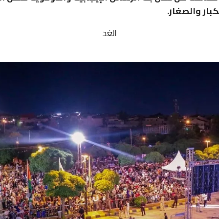
كبار والصغار.
الغد