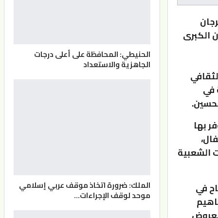
1 لفعاليات مهرجان
نة عمان الكبرى
الحنيطي: المحافظة على أعلى درجات
الجاهزية والاستعداد
لثقافي
 في
لحسين.
ر بها
ال،
ت الشعبية
الملك: ضرورة اتخاذ موقف عربي إسلامي
ح في
موحد لوقف الإجراءات…
فاهيم
العروض