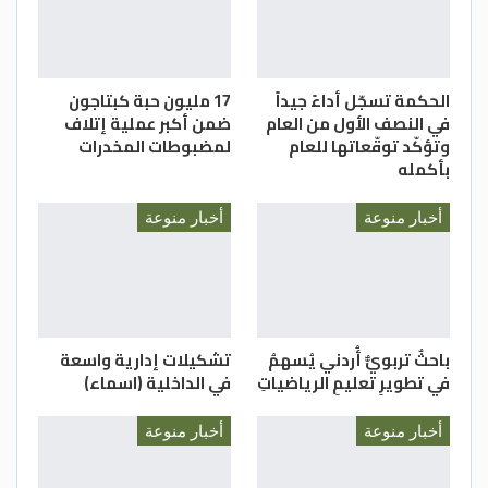
الحكمة تسجّل أداءً جيداً
17 مليون حبة كبتاجون
في النصف الأول من العام
ضمن أكبر عملية إتلاف
وتؤكّد توقّعاتها للعام
لمضبوطات المخدرات
بأكمله
أخبار منوعة
أخبار منوعة
باحثٌ تربويٌّ أُردني يُسهمُ
تشكيلات إدارية واسعة
في تطويرِ تعليمِ الرياضياتِ
في الداخلية (اسماء)
أخبار منوعة
أخبار منوعة