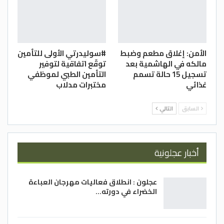
الأمن: إغلاق مطعم وضبط
#سوليدرتي الأولى للتأمين
مالكه في الهاشمية بعد
توقّع اتفاقية لتوفير
تسجيل 15 حالة تسمم
التأمين الطبي لموظفي
غذائي
مختبرات مدلاب
السابق
التالي
أخبار عجلونية
عجلون : انطلاق فعاليات مهرجان العباءة
الخضراء في دورته…