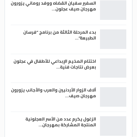
السفير سفيان القضاه ووفد روماني يزورون
مهرجان صيف عجلون…
بدء المرحلة الثالثة من برنامج “فرسان
الطبيعة”…
اختتام المخيم الإبداعي للأطفال في عجلون
بعرض نتاجات فنية…
آلاف الزوار الأردنيين والعرب والأجانب يزورون
مهرجان صيف…
الزغول يكرم عدد من الأسر العجلونية
المنتجة المشاركة بمهرجان…