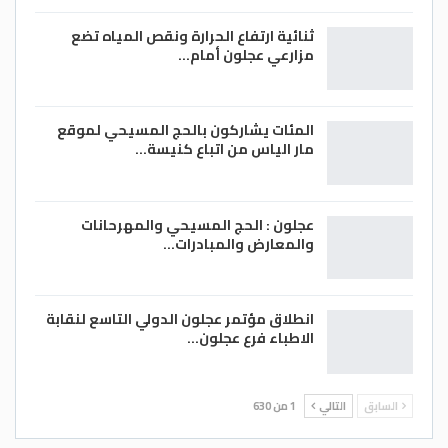
ثنائية ارتفاع الحرارة ونقص المياه تضع
مزارعي عجلون أمام…
المئات يشاركون بالحج المسيحي لموقع
مار الياس من اتباع كنيسة…
عجلون : الحج المسيحي والمهرحانات
والمعارض والمبادرات…
انطلاق مؤتمر عجلون الدولي التاسع لنقابة
الاطباء فرع عجلون…
السابق
التالي
1 من 630