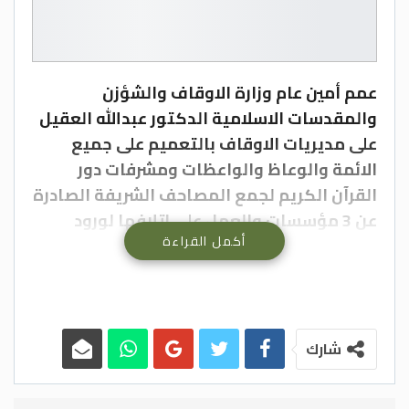
عمم أمين عام وزارة الاوقاف والشؤزن
والمقدسات الاسلامية الدكتور عبدالله العقيل
على مديريات الاوقاف بالتعميم على جميع
الائمة والوعاظ والواعظات ومشرفات دور
القرآن الكريم لجمع المصاحف الشريفة الصادرة
عن 3 مؤسسات والعمل على اتلافها لورود
أكمل القراءة
اخطاء مطبعية فيها.
ووفق كتاب الأمين العام الذي وصل موقع
الدستور، فقد ورد خطأ مطبعي بكلمة في الآية
67 من سورة النساء، والآية 1 من سورة الانفال،
شارك
وحذف صفحات من سورة الشعراء.