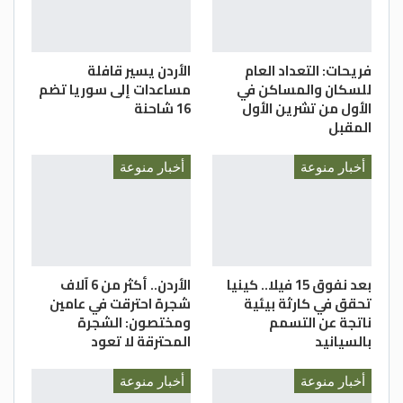
فريحات: التعداد العام
الأردن يسير قافلة
للسكان والمساكن في
مساعدات إلى سوريا تضم
الأول من تشرين الأول
16 شاحنة
المقبل
أخبار منوعة
أخبار منوعة
بعد نفوق 15 فيلا.. كينيا
الأردن.. أكثر من 6 آلاف
تحقق في كارثة بيئية
شجرة احترقت في عامين
ناتجة عن التسمم
ومختصون: الشجرة
بالسيانيد
المحترقة لا تعود
أخبار منوعة
أخبار منوعة