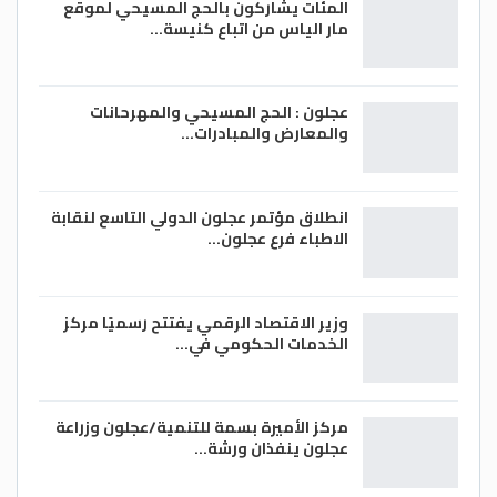
المئات يشاركون بالحج المسيحي لموقع
مار الياس من اتباع كنيسة…
عجلون : الحج المسيحي والمهرحانات
والمعارض والمبادرات…
انطلاق مؤتمر عجلون الدولي التاسع لنقابة
الاطباء فرع عجلون…
وزير الاقتصاد الرقمي يفتتح رسميًا مركز
الخدمات الحكومي في…
مركز الأميرة بسمة للتنمية/عجلون وزراعة
عجلون ينفذان ورشة…