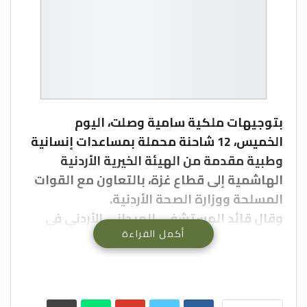
بتوجيهات ملكية سامية وصلت، اليوم
الخميس، 12 شاحنة محملة بمساعدات إنسانية
وطبية مقدمة من الهيئة الخيرية الأردنية
الهاشمية إلى قطاع غزة، بالتعاون مع القوات
المسلحة ووزارة الصحة الأردنية.
وقال قائد المستشفى الميداني الأردني في
أكمل القراءة
غزة العقيد الركن فارس الحنيطي، إن هذه
المساعدات تأتي ضمن توجيهات جلالة الملك
عبدالله الثاني بضرورة الوقوف إلى جانب
الأشقاء الفلسطينيين والتخفيف من المعاناة