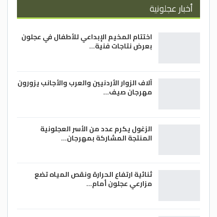
أخبار عجلونية
اختتام المخيم الإبداعي للأطفال في عجلون
بعرض نتاجات فنية…
آلاف الزوار الأردنيين والعرب والأجانب يزورون
مهرجان صيف…
الزغول يكرم عدد من الأسر العجلونية
المنتجة المشاركة بمهرجان…
ثنائية ارتفاع الحرارة ونقص المياه تضع
مزارعي عجلون أمام…