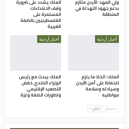
ولي العهد: الأردن ملتزم
الملك يشدد على ضرورة
بدعم جهود التهدئة في
وقف الاعتداءات
المنطقة
المستمرة على
الفلسطينيين بالضفة
الغربية
أخبار أردنية
أخبار أردنية
الملك: اتخاذ ما يلزم
الملك يبحث مع رئيس
للحفاظ على أمن الأردن
الوزراء الكندي خفض
وسيادته وسلامة
التصعيد الإقليمي
مواطنيه
وتطورات الضفة وغزة
السابق
التالي