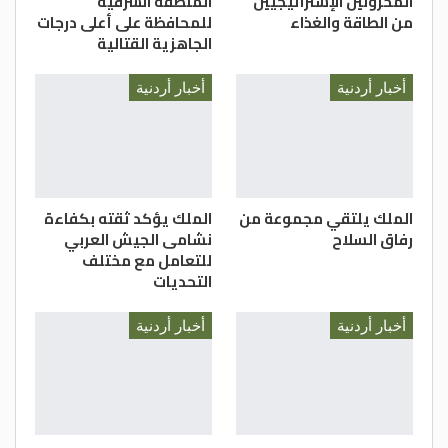
المخزونين الإستراتيجيين
المنطقة الشرقية
من الطاقة والغذاء
للمحافظة على أعلى درجات
الجاهزية القتالية
أخبار أردنية
أخبار أردنية
الملك يلتقي مجموعة من
الملك يؤكد ثقته بكفاءة
رفاق السلاح
نشامى الجيش العربي
للتعامل مع مختلف
التحديات
أخبار أردنية
أخبار أردنية