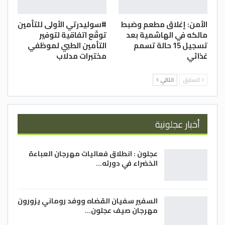
الأمن: إغلاق مطعم وضبط
#سوليدرتي الأولى للتأمين
مالكه في الهاشمية بعد
توقّع اتفاقية لتوفير
تسجيل 15 حالة تسمم
التأمين الطبي لموظفي
غذائي
مختبرات مدلاب
السابق
التالي
أخبار عجلونية
عجلون : انطلاق فعاليات مهرجان العباءة
الخضراء في دورته…
السفير سفيان القضاه ووفد روماني يزورون
مهرجان صيف عجلون…