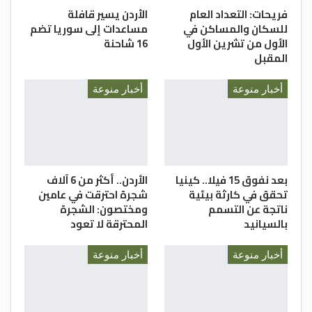
فريحات: التعداد العام
الأردن يسير قافلة
للسكان والمساكن في
مساعدات إلى سوريا تضم
الأول من تشرين الأول
16 شاحنة
المقبل
أخبار منوعة
أخبار منوعة
بعد نفوق 15 فيلا.. كينيا
الأردن.. أكثر من 6 آلاف
تحقق في كارثة بيئية
شجرة احترقت في عامين
ناتجة عن التسمم
ومختصون: الشجرة
بالسيانيد
المحترقة لا تعود
أخبار منوعة
أخبار منوعة