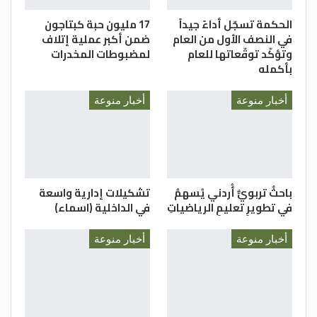
الغد
الحكمة تسجّل أداءً جيداً
17 مليون حبة كبتاجون
في النصف الأول من العام
ضمن أكبر عملية إتلاف
وتؤكّد توقّعاتها للعام
لمضبوطات المخدرات
بأكمله
أخبار منوعة
أخبار منوعة
باحثٌ تربويٌّ أُردني يُسهمُ
تشكيلات إدارية واسعة
في تطويرِ تعليمِ الرياضياتِ
في الداخلية (اسماء)
أخبار منوعة
أخبار منوعة