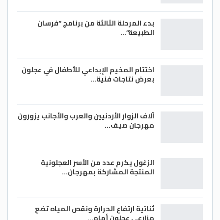
بدء المرحلة الثالثة من برنامج “فرسان
الطبيعة”…
اختتام المخيم الإبداعي للأطفال في عجلون
بعرض نتاجات فنية…
آلاف الزوار الأردنيين والعرب والأجانب يزورون
مهرجان صيف…
الزغول يكرم عدد من الأسر العجلونية
المنتجة المشاركة بمهرجان…
ثنائية ارتفاع الحرارة ونقص المياه تضع
مزارعي عجلون أمام…