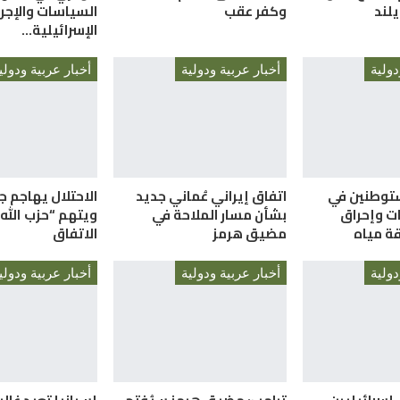
لند
وكفر عقب
السياسات والإجر
الإسرائيلية…
دولية
أخبار عربية ودولية
أخبار عربية ودولي
توطنين في
اتفاق إيراني عُماني جديد
الاحتلال يهاجم ج
ات وإحراق
بشأن مسار الملاحة في
ويتهم “حزب الله
ة مياه
مضيق هرمز
الاتفاق
دولية
أخبار عربية ودولية
أخبار عربية ودولي