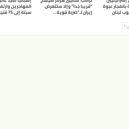
إسرائيليين
ترامب: مضيق هرمز سيُفتح
إسبانيا تعيد غالب
بانفجار عبوة
“قريبا جدا” وإلا ستتعرض
المهاجرين وارتفا
ب لبنان
إيران لـ”ضربة قوية…
سبتة إلى 75 قتيل
لي