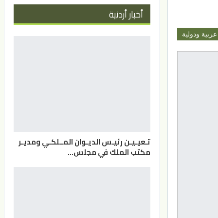
أخبار أردنية
عربية ودولية
تـعيـيـن رئيـس الديـوان المــلكـي ومديـر
مكتب الملك في مجلس…