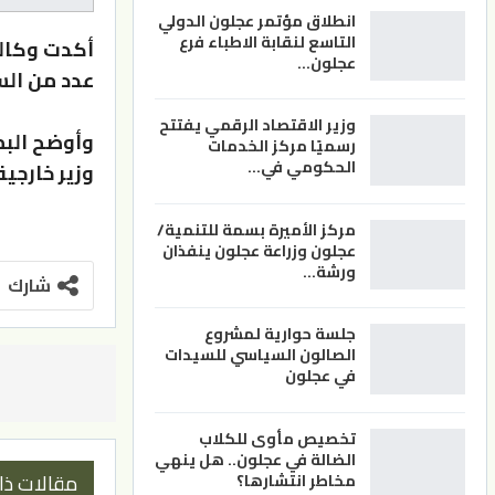
انطلاق مؤتمر عجلون الدولي
التاسع لنقابة الاطباء فرع
أكدت وكالة
عجلون…
عدد من الس
وزير الاقتصاد الرقمي يفتتح
وأوضح الب
رسميًا مركز الخدمات
الحكومي في…
وزير خارجي
مركز الأميرة بسمة للتنمية/
عجلون وزراعة عجلون ينفذان
ورشة…
شارك
جلسة حوارية لمشروع
الصالون السياسي للسيدات
في عجلون
تخصيص مأوى للكلاب
الضالة في عجلون.. هل ينهي
مقالات ذا
مخاطر انتشارها؟