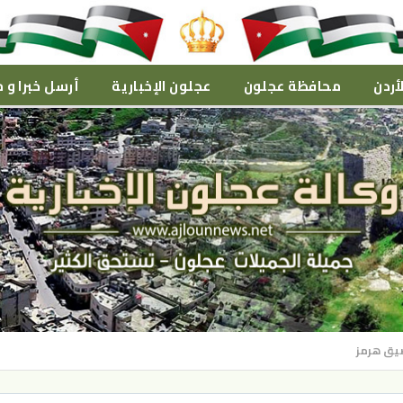
أردن
محافظة عجلون
عجلون الإخبارية
أرسل خبرا و م
يق هرمز