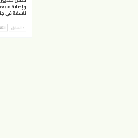
مقتل جنديين 
وإصابة سبعة 
ناسفة في جنو
السابق
التا