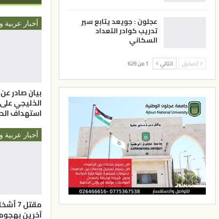
عجلون : جويعد يتابع سير
أخبار عربية و
تدريب كوادر التعداد
السكاني
السابق
التالي
1 من 629
بيان صادر عن
الخليجي على
استهداف الحو
أخبار عربية و
آخرين بهجوم