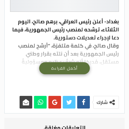
بغداد- أعلن رئيس العراقي، برهم صالح، اليوم
الثلاثاء، ترشحه لمنصب رئيس الجمهورية، فيما
دعا لإجراء تعديلات دستورية.
وقال صالح، في كلمة متلفزة، “اُرشح لمنصب
رئيس الجمهورية بعد أن نلته بقرار وطني
مستقل، مُدركا أنه شرفٌ عظيم ومسؤوليةٌ
أكمل القراءة
كبيرة”. وأردف أن “رئيس الجمهورية يجب أن
يكونَ رمزاً لوحدة البلاد وسيادتها وحامياً
للدستور، وأن يكونَ رئيساً لِكل العراقيين، رئيساً
لا مرؤوساً”، مشدداً على ضرورة إجراء تعديلات
دستورية في المرحلة المقبل.
شارك
وقال صالح “استطعنا الانطلاق بالعراق من
عنوان للتنازع إلى عنوان لتلاقي دول وشعوب
المنطقة، وسنمضي في هذا الطريق ولن نحيد
التعليقات مغلقة.