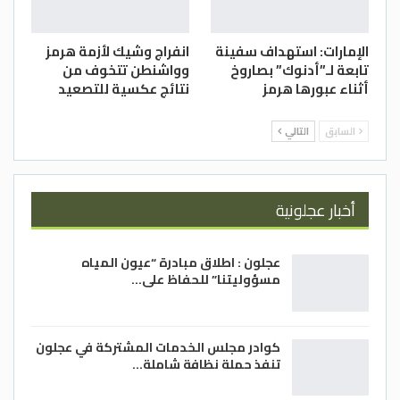
الإمارات: استهداف سفينة
انفراج وشيك لأزمة هرمز
تابعة لـ”أدنوك” بصاروخ
وواشنطن تتخوف من
أثناء عبورها هرمز
نتائج عكسية للتصعيد
السابق
التالي
أخبار عجلونية
عجلون : اطلاق مبادرة “عيون المياه
مسؤوليتنا” للحفاظ على…
كوادر مجلس الخدمات المشتركة في عجلون
تنفذ حملة نظافة شاملة…