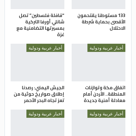
133 مستوطنا يقتحمون
“قافلة فلسطين” تصل
الأقصى بحماية شرطة
شانلي أورفا التركية
الاحتلال
بمسيرتها التضامنية مع
غزة
أخبار عربية ودولية
أخبار عربية ودولية
اتفاق مكة وتوازنات
الجيش اليمني: رصدنا
المنطقة.. الأردن أمام
إطلاق صواريخ حوثية من
معادلة أمنية جديدة
تعز تجاه البحر الأحمر
أخبار عربية ودولية
أخبار عربية ودولية