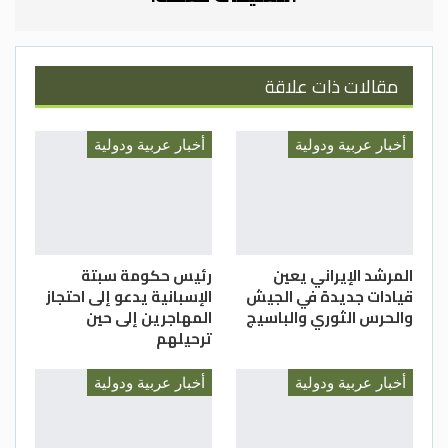
عنهُ ولن نتراجع”.
ويتنافس مع صالح 24 شخصا على منصب
الرئاسة الذي يشغله حاليا، وأبرزهم وزير المالية
مقالات ذات علاقة
الأسبق هوشيار زيباري. –(بترا)
أخبار عربية ودولية
أخبار عربية ودولية
المرشد الإيراني يعين
رئيس حكومة سبتة
قيادات جديدة في الجيش
الإسبانية يدعو إلى احتجاز
والحرس الثوري والباسيج
المهاجرين إلى حين
ترحيلهم
أخبار عربية ودولية
أخبار عربية ودولية