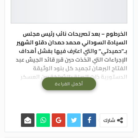
الخرطوم – بعد تصريحات نائب رئيس مجلس
السيادة السوداني محمد حمدان دقلو الشهير
بـ”حميدتي” والتي اعترف فيها بفشل أهداف
الإجراءات التي اتخذت حين قرر قائد الجيش عبد
الفتاح البرهان تجميد كل بنود الوثيقة
الدستورية ذات الصلة بالشراكة بين العسكر
أكمل القراءة
والمدنيين، محافل سودانية تتساءل الى أين
تمضي البلاد.
جاءت تصريحات حميدتي المثيرة للجدل، خلال
مقابلة بثتها “بي بي سي” (BBC) مساء الاثنين
الماضي بعد أيام من إعلانه تأييد قرار قائد
شارك
الجيش الانسحاب من العملية السياسية لإتاحة
الفرصة أمام الأحزاب للتوافق فيما بينها بما