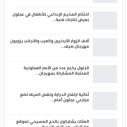
اختتام المخيم الإبداعي للأطفال في عجلون
بعرض نتاجات فنية…
آلاف الزوار الأردنيين والعرب والأجانب يزورون
مهرجان صيف…
الزغول يكرم عدد من الأسر العجلونية
المنتجة المشاركة بمهرجان…
ثنائية ارتفاع الحرارة ونقص المياه تضع
مزارعي عجلون أمام…
المئات يشاركون بالحج المسيحي لموقع
مار الياس من اتباع كنيسة…