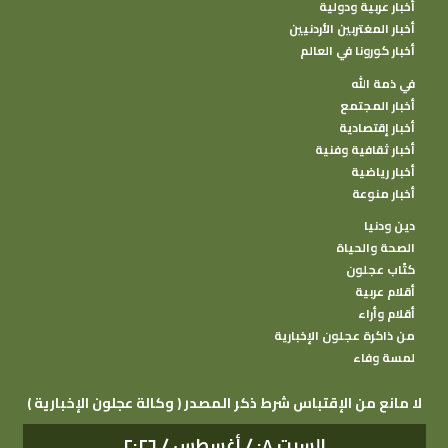
أخبار عربية ودولية
أخبار المغتربين الأردنيين
أخبار كورونا في العالم
في ذمة الله
أخبار المجتمع
أخبار إقتصادية
أخبار ثقافية وفنية
أخبار رياضية
أخبار منوعة
دين ودنيا
الصحة والحياة
كتًاب عجلون
أقلام عربية
أقلام وأراء
من ذاكرة عجلون الإخبارية
لمسة وفاء
( وكالة عجلون الإخبارية ) لا مانع من الإقتباس شرط ذكر المصدر
السبت ٠٨ / أغسطس / ٢٠٢٦