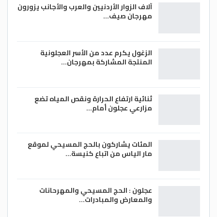
آلاف الزوار الأردنيين والعرب والأجانب يزورون
الأوروبي لرصد الزلازل.
مهرجان صيف…
ووفقا للرصد، يقع مركز الزلزال على مسافة 54
كلم شمال غرب مدينة كهرمان مرعش التي
يقطنها حوالي 376 ألف شخص، وعلى عمق 10
الزغول يكرم عدد من الأسر العجلونية
كم. – (وكالات)
المنتجة المشاركة بمهرجان…
ثنائية ارتفاع الحرارة ونقص المياه تضع
مزارعي عجلون أمام…
المئات يشاركون بالحج المسيحي لموقع
مار الياس من اتباع كنيسة…
عجلون : الحج المسيحي والمهرحانات
والمعارض والمبادرات…