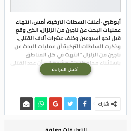
أبوظبي-أعلنت السطات التركية، أمس، انتهاء
عمليات البحث عن ناجين من الزلزال، الذي وقع
قبل نحو أسبوعين وخلف عشرات آلاف القتلى.
وذكرت السلطات التركية أن عمليات البحث عن
ناجين من الزلزال “انتهت في كل المناطق
باستثناء محافظتين”، مشيرة إلى أن عدد القتلى
أكمل القراءة
جراء الزلزال ارتفع اليوم إلى 40689 شخصا.
وشاركت عناصر الإنقاذ من عدة دول في عمليات
البحث، التي انطلقت يوم الاثنين 6 شباط (فبراير)،
وأسفرت عن العثور على مئات الناجين تحت
الأنقاض.
شارك
ويأتي توقف عمليات البحث بعد تضاؤل الآمال
في العثور على ناجين أحياء، بعد مرور 13 يوما
على الزلزال مدمر.
التعليقات مغلقة.