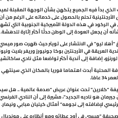
الذي بدأ فيه الجميع يتكهن بشأن الوجهة المقبلة لمي
الأرجنتينية تحلم بالحصول على خدماته على الرغم من أن 
في الركود في هذه الدولة الأميركية الجنوبية التي تشهد
أنه أن يجعل العودة إلى الوطن حدثًا أكثر إثارة للدهشة.
 “أهلا ليو” في الانتشار على تويتر حيث ظهرت صور ميسي
ية العريقة في الأرجنتين بوكا جونيورز وريفر بلايت ونيول
لورنزو، إضافة إلى أندية أكثر تواضعا مثل نادي ساكاتش
ة المحلية أبدت اهتماما فوريا بالمكان الذي سينتهي
3 عامًا.
فة “كلارين” تحت عنوان عريض “صدمة عالمية .. هل سي
جيرمان هو ناديه الجديد”، مشيرة إلى أن النادي الفرنسي
رئيسي لإضافته إلى نجومه” أمثال كيليان مبابي ونيمار.
حيفة “ميسي في أوج عطائه ومع أنظاره على مونديال 