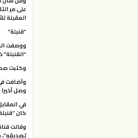
ومن شأن هذا
على مر الت
المقبلة للأ
“قنبلة”
ووصفت الصح
“القنبلة” ذ
وكتبت صحيف
وأضافت في 
وصل أخيرا ا
في المقابل
كان “قنبلة
وقالت قناة
تصديقه”، م