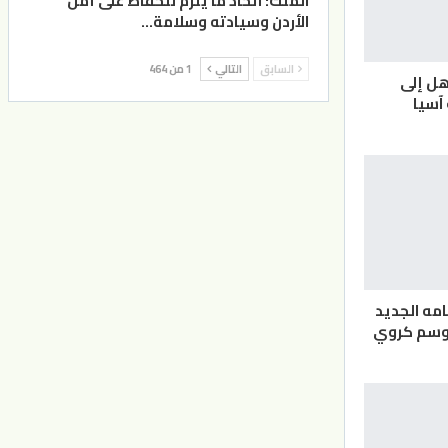
الملك: اتخاذ ما يلزم للحفاظ على أمن
الأردن وسيادته وسلامة…
السابق
التالي
1 من 464
هل إلى
آسيا
مه الجديد
موسم كروي