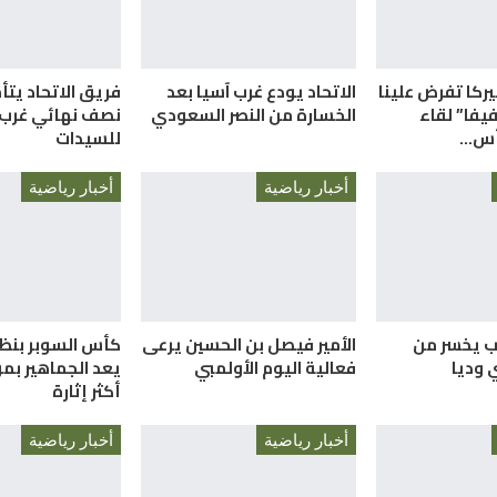
ميركا تفرض علينا
الاتحاد يودع غرب آسيا بعد
فريق الاتحاد يتأ
فيفا” لقاء
الخسارة من النصر السعودي
نصف نهائي غرب 
كأس…
للسيدات
أخبار رياضية
أخبار رياضية
ب يخسر من
الأمير فيصل بن الحسين يرعى
كأس السوبر بنظا
 وديا
فعالية اليوم الأولمبي
يعد الجماهير ب
أكثر إثارة
أخبار رياضية
أخبار رياضية