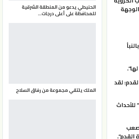
ب الكروية
الحنيطي يدعو من المنطقة الشرقية
الوجهة
للمحافظة على أعلى درجات…
لنبأ
ها”.
قدم: لقد
الملك يلتقي مجموعة من رفاق السلاح
 للأحداث
لصعب
 القدم”.