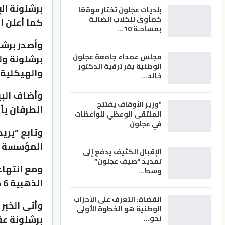
بلديات عجلون تختار موقعًا
كمأوى للكلاب الضالـة
كما أعلن ا
بمساحـة 10…
وأصدر برشل
مجلس عمداء جامعة عجلون
برشلونة ول
الوطنية يقر ترقية الدكتور
والهيكلية (
خالد…
وأضاف البي
*وزير الأوقاف يفتتح
الطرفان يأ
الملتقى الوعظي للواعظات
في عجلون
وتابع “يري
المؤسسة وي
الإقبال الكثيف يدفع إلى
تمديد “صيف عجلون”
وسط…
الذهبية 6 مرات حرا بالانتقال إلى النادي الذي يختاره.
القضاة: التعرف على الأحزاب
وأتى الخبر
الوطنية هو الخطوة الأولى
نحو…