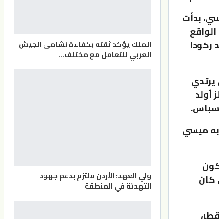
سي، بدأت
الواقع
الملك يؤكد ثقته بكفاءة نشامى الجيش
 ركودا
العربي للتعامل مع مختلف…
 يرتدي
ز أولد
يسباس.
 به ميسي
كون
ولي العهد: الأردن ملتزم بدعم جهود
 كان
التهدئة في المنطقة
قطر،