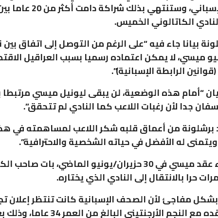
برشلونة الإسباني، وستنتهي بذلك ش
لنادي الكاتالوني الخميس.
ونة بيانا جاء فيه “على الرغم من التوصل إلى اتفاق بين 
يو ميسي، لا يمكن اعتماده رسميا بسبب العراقيل الاقت
قوانين الرابطة الإسبانية)”.
ان “أمام هذه الوضعية، لن يبقى ليونيل ميسي مرتبطا ب
سفان جدا لأن رغبات اللاعب كما النادي لم تتحقق”.
د برشلونة من أعماق قلبه شكر اللاعب لمساهمته في هذ
تمنى له الأفضل في حياته الشخصية والاحترافية”.
ومع انتهاء عقد ميسي في 30 حزيران/يونيو الماضي، بات صاحب ال
 بشكل مفاجئ لأن الصحف الإسبانية كانت تنتظر إعلان تج
برشلونة عقده مع النجم الأرجنتيني البالغ م