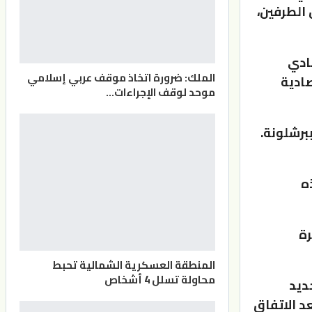
راكة دامت أكثر من 20 عاما بين الطرفين،
نادي
الملك: ضرورة اتخاذ موقف عربي إسلامي
صادية
موحد لوقف الإجراءات…
برشلونة.
ه
كرة
المنطقة العسكرية الشمالية تحبط
محاولة تسلل 4 أشخاص
ديد
ن العمر 34 عاما، وذلك بعد الاتفاق