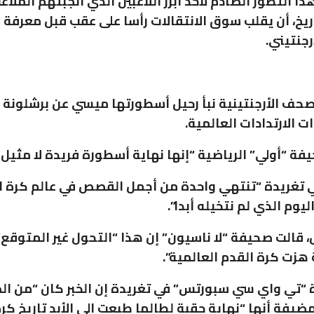
 التطور الصادم لأحد أبرز اللاعبين الذي أنجبتهم الملاع
اريخ، أن يقلب سوق الانتقالات رأسا على عقب قبل معرفة 
رجنتيني.
ف الأرجنتينية نبأ رحيل أسطورتها ميسي عن برشلونة با
ات الارتدادات العالمية.
ة “أولي” الرياضية “إنها نهاية أسطورة فريدة لا مثيل ل
تغريدة “تنتهي واحدة من أجمل القصص في عالم كرة ال
ليوم الذي لم نتخيله أبدا”.
، قالت صحيفة “لا ناسيون” إن هذا “التحول غير المتوقع”
 هزت كرة القدم العالمية”.
 “تي واي سي سبورتس” في تغريدة إن الخبر كان “من ا
ضيفة أنها “نهاية حقبة لطالما طبعت إلى الأبد تاريخ كرة