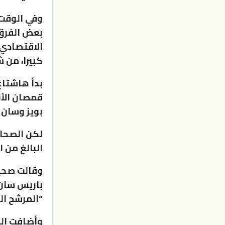
وفي الوقت 
بعض الفرق 
الاقتصادي 
كبيرا، من ش
بدأ هاشتاغ
قمصان الأند
بويز وسان 
لكن الصحاف
البالغ من العمر 4
وقالت صحي
باريس سان 
“المرشح ال
وأضافت الص