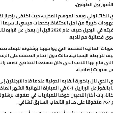
أمور بين الطرفين.
ي الكاتالوني وبعد الموسم المخيب، حيث اكتفى بإحراز 
جهودات كبيرة من أجل الاحتفاظ بخدمات ميسي لا سيما أن 
كان أعلن رغبته في الرحيل صيف عام 2020 قبل أن يعدل عن ق
وى قضائية مع ناديه.
عوبات المالية الضخمة التي يواجهها برشلونة للبقاء ضم
يف للرابطة الإسبانية، حالت دون إتمام الصفقة على الرغ
لتي قام بها اللاعب الذي كان مستعدا لتقاضي نصف راتب
 سنوات إضافية.
لذي نال باكورة ألقابه الدولية عندما قاد الأرجنتين إلى 
كوبا أميركا بالفوز عل البرازيل 1-0 في المباراة النهائية الشه
انا، بات أكثر اللاعبين خوضا للمباريات في صفوف برشلو
تشافي.