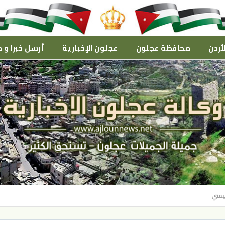
أردن
محافظة عجلون
عجلون الإخبارية
أرسل خبرا و م