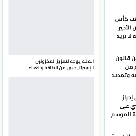
لقب كأس
الأخير
راره لأنه لا يريد
ن قانون
الملك يوجه لتعزيز المخزونين
م من
الإستراتيجيين من الطاقة والغذاء
ه وتمديد
إحراز
ر الماضي على
نة الموسم