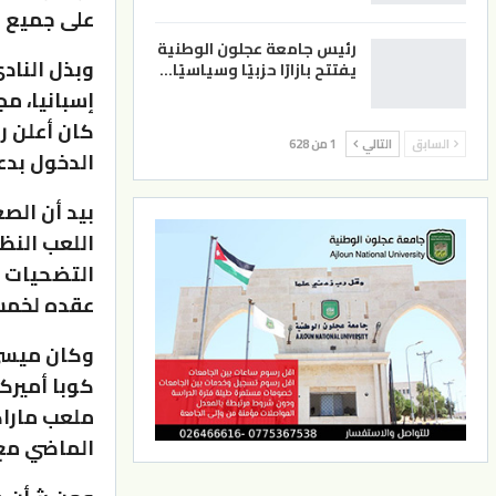
على جميع ال
رئيس جامعة عجلون الوطنية
وبذل الناد
يفتتح بازارًا حزبيًا وسياسيًا…
إسبانيا، م
السابق
التالي
1 من 628
الدخول بدع
بيد أن الص
اللعب النظ
التضحيات ا
عقده لخمس
وكان ميسي ا
ملعب ماراك
الماضي مع 767 متفوقا على صانع الألعاب السابق 