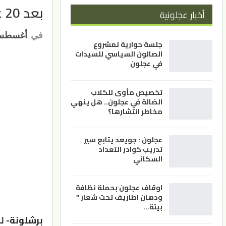
بعد 20 عاما.. برشلونة يعلن رحيل ميسي
أخبار عجلونية
في
أغسطس 6, 1
جلسة حوارية لمشروع
الصالون السياسي للسيدات
في عجلون
تخصيص مأوى للكلاب
الضالة في عجلون.. هل ينهي
مخاطر انتشارها؟
عجلون : جويعد يتابع سير
تدريب كوادر التعداد
السكاني
اوقاف عجلون بحملة نظافة
ودهان اطاريف تحت شعار ”
بيئة…
برشلونة- ل