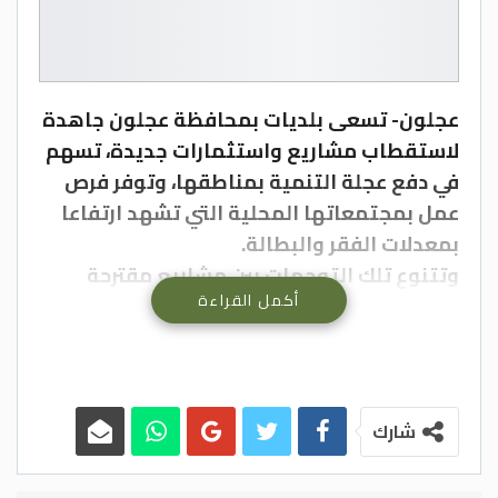
عجلون- تسعى بلديات بمحافظة عجلون جاهدة
لاستقطاب مشاريع واستثمارات جديدة، تسهم
في دفع عجلة التنمية بمناطقها، وتوفر فرص
عمل بمجتمعاتها المحلية التي تشهد ارتفاعا
بمعدلات الفقر والبطالة.
وتتنوع تلك التوجهات بين مشاريع مقترحة
أكمل القراءة
تنفذها تلك البلديات بإمكانياتها الذاتية أو
بمنح، وتقديم التسهيلات والدعم والتدريب
وتوفير الخدمات والبنى الملائمة في سبيل
تحفيز المستثمرين وتشجيع أصحاب رؤوس
الأموال، لإقامة مشاريعهم الخاصة المشغلة
شارك
للأيدي العاملة.
ويقول رئيس بلدية كفرنجة الجديدة فوزات