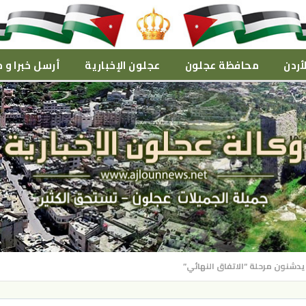
أردن
محافظة عجلون
عجلون الإخبارية
أرسل خبرا و م
يدشنون مرحلة “الاتفاق النهائي”