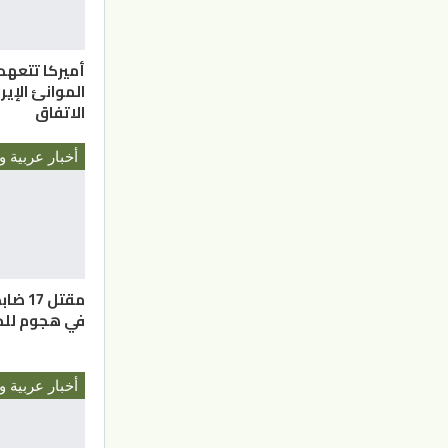
أميركا تتعهد
الموانئ الإيرا
الاتفاق
أخبار عربية و
مقتل 7
في هجوم للح
أخبار عربية و