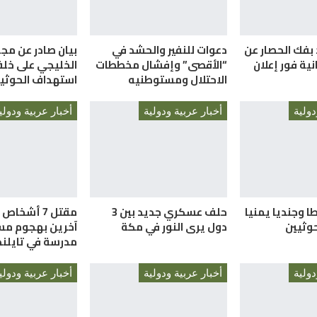
 بفك الحصار عن
دعوات للنفير والحشد في
بيان صادر عن مج
نية فور إعلان
“الأقصى” وإفشال مخططات
الخليجي على خلف
الاحتلال ومستوطنيه
استهداف الحوثيي
دولية
أخبار عربية ودولية
أخبار عربية ودولي
1 ضابطا وجنديا يمنيا
حلف عسكري جديد بين 3
وثيين
دول يرى النور في مكة
آخرين بهجوم مس
مدرسة في تايلند
دولية
أخبار عربية ودولية
أخبار عربية ودولي