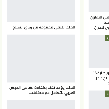
لس التعاون
ية
الملك يلتقي مجموعة من رفاق السلاح
ن لنجران
ة
مقتل 7 أشخاص وإصابة 15
لح داخل
الملك يؤكد ثقته بكفاءة نشامى الجيش
العربي للتعامل مع مختلف…
ة