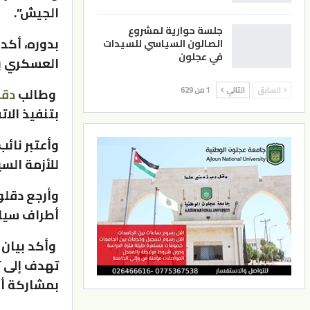
الجيش”.
جلسة حوارية لمشروع
بدوره، أكد
الصالون السياسي للسيدات
في عجلون
العسكري ب
السابق
التالي
1 من 629
وطالب
دقل
بتنفيذ الات
وأعتبر نائ
للأزمة السي
وأرجع دقلو
أطراف سياس
وأكد بيان 
تهدف إلى ت
بمشاركة أ