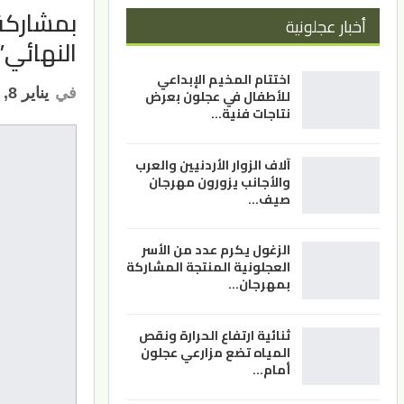
بمشاركة 
أخبار عجلونية
النهائي”
اختتام المخيم الإبداعي
في
يناير 8, 2023
للأطفال في عجلون بعرض
نتاجات فنية…
آلاف الزوار الأردنيين والعرب
والأجانب يزورون مهرجان
صيف…
الزغول يكرم عدد من الأسر
العجلونية المنتجة المشاركة
بمهرجان…
ثنائية ارتفاع الحرارة ونقص
المياه تضع مزارعي عجلون
أمام…