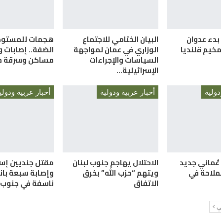
ذ بدء عدوان
البيان الختامي للاجتماع
هجمات للمستوط
مخيم قلنديا
الوزاري في عمان لمواجهة
الضفة.. إصابات و
السياسات والإجراءات
مساكن وسرقة م
الإسرائيلية…
دولية
أخبار عربية ودولية
أخبار عربية ودولي
 عُماني جديد
الاحتلال يهاجم جنوب لبنان
مقتل جنديين إسر
ملاحة في
ويتهم “حزب الله” بخرق
وإصابة سبعة بان
الاتفاق
ناسفة في جنوب ل
لي