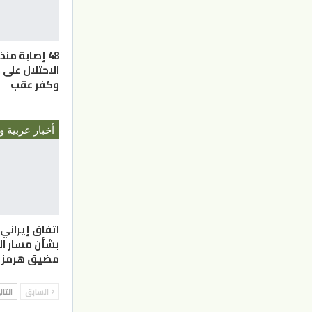
48 إصابة من
الاحتلال على 
وكفر عقب
أخبار عربية و
اتفاق إيراني
بشأن مسار ال
مضيق هرمز
السابق
التا