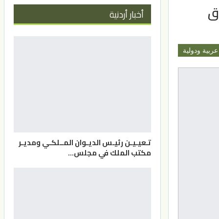
اق
أخبار أردنية
عربية ودولية
تـعيـيـن رئيـس الديـوان المــلكـي ومديـر
مكتب الملك في مجلس…