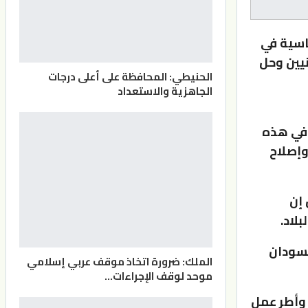
اسية في
يين وحل
الحنيطي: المحافظة على أعلى درجات
الجاهزية والاستعداد
ع مع الشق العسكري في الخامس من ديسمبر 2022، في هذه
ل العدالة وإصلاح
 إن
لاد.
لسودان
الملك: ضرورة اتخاذ موقف عربي إسلامي
موحد لوقف الإجراءات…
وأطر عمل