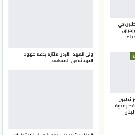
نين في
إحراق
ياه
ولي العهد: الأردن ملتزم بدعم جهود
ة
التهدئة في المنطقة
ائيليين
فجار عبوة
بنان