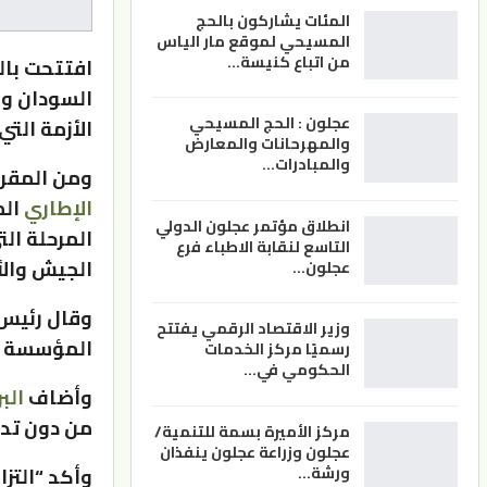
المئات يشاركون بالحج
المسيحي لموقع مار الياس
من اتباع كنيسة…
افتتحت بال
السودان وا
عجلون : الحج المسيحي
الأزمة التي
والمهرحانات والمعارض
والمبادرات…
ومن المقرر
الإطاري
انطلاق مؤتمر عجلون الدولي
التاسع لنقابة الاطباء فرع
الجيش والأج
عجلون…
وقال رئيس
وزير الاقتصاد الرقمي يفتتح
المؤسسة ال
رسميًا مركز الخدمات
الحكومي في…
وأضاف
الب
من دون تد
مركز الأميرة بسمة للتنمية/
عجلون وزراعة عجلون ينفذان
ورشة…
وأكد “الت