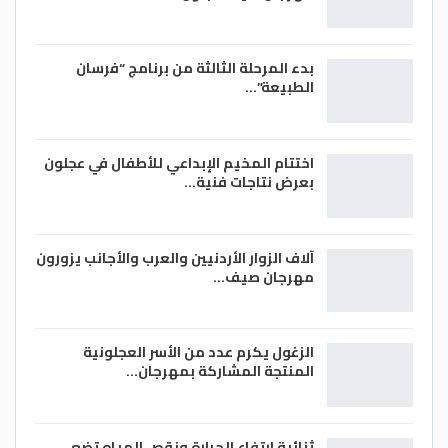
بدء المرحلة الثالثة من برنامج “فرسان
الطبيعة”…
اختتام المخيم الإبداعي للأطفال في عجلون
بعرض نتاجات فنية…
آلاف الزوار الأردنيين والعرب والأجانب يزورون
مهرجان صيف…
الزغول يكرم عدد من الأسر العجلونية
المنتجة المشاركة بمهرجان…
ثنائية ارتفاع الحرارة ونقص المياه تضع