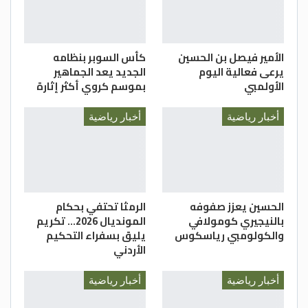
الأمير فيصل بن الحسين
كأس السوبر بنظامه
يرعى فعالية اليوم
الجديد يعد الجماهير
الأولمبي
بموسم كروي أكثر إثارة
أخبار رياضية
أخبار رياضية
الحسين يعزز صفوفه
الرمثا تحتفي بحكام
بالنيجيري كومولافي
المونديال 2026… تكريم
والكولومبي رياسكوس
يليق بسفراء التحكيم
الأردني
أخبار رياضية
أخبار رياضية