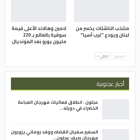
منتخب الناشئات يخسر من
لامين وهالاند الأعلى قيمة
لبنان ويودع “غرب آسيا”
سوقية بالعالم بـ 220
مليون يورو بعد المونديال
السابق
التالي
أخبار عجلونية
عجلون : انطلاق فعاليات مهرجان العباءة
الخضراء في دورته…
السفير سفيان القضاه ووفد روماني يزورون
مهرجان صيف عجلون…