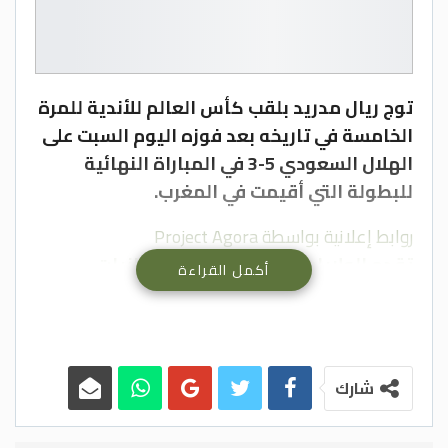
توج ريال مدريد بلقب كأس العالم للأندية للمرة
الخامسة في تاريخه بعد فوزه اليوم السبت على
الهلال السعودي 5-3 في المباراة النهائية
للبطولة التي أقيمت في المغرب.
روابط إعلانية بواسطة Project Agora
تقدم الولايات المتحدة أفضل إمكانيات
أكمل القراءة
العيش- إبدأ بإجراءات هجرتك الآن!
Usafis
تسجيل
قد تفاجئك تكلفة زراعة الأسنان بالفم الكامل
شارك
ليوم واحد
زراعة الاسنان في تركيا
وعلى ملعب مولاي عبد الله في الرباط، حسم
ريال مدريد مباراته أمام الهلال السعودي