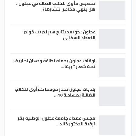
تخصيص مأوى للكلاب الضالة في عجلون..
أحمد التميمي/ الغد
هل ينهي مخاطر انتشارها؟
عجلون : جويعد يتابع سير تدريب كوادر
التعداد السكاني
اوقاف عجلون بحملة نظافة ودهان اطاريف
تحت شعار ” بيئة…
بلديات عجلون تختار موقعًا كمأوى للكلاب
الضالـة بمساحـة 10…
مجلس عمداء جامعة عجلون الوطنية يقر
ترقية الدكتور خالد…