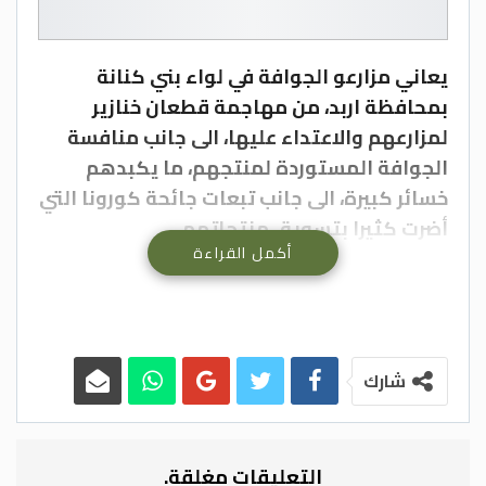
يعاني مزارعو الجوافة في لواء بني كنانة
بمحافظة اربد، من مهاجمة قطعان خنازير
لمزارعهم والاعتداء عليها، الى جانب منافسة
الجوافة المستوردة لمنتجهم، ما يكبدهم
خسائر كبيرة، الى جانب تبعات جائحة كورونا التي
أضرت كثيرا بتسويق منتجاتهم.
أكمل القراءة
وفي الوقت الذي رفع فيه مزارعو المنطقة
صوتهم عاليا بسبب ما يتعرضون له من خسائر،
قال متصرف اللواء الدكتور مخلد الفواز، إن
منطقة مزارع الجوافة في اللواء، حدودية، واثر
ذلك سيجري ترتيب لقاء قريب مع الأجهزة
شارك
العسكرية والمزارعين، لوضع آلية لوقف
مهاجمة الخنازير لها.
وقال الفواز، انه سيبحث أيضا، إمكانية السماح
التعليقات مغلقة.