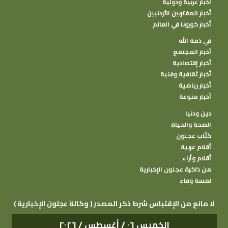
أخبار عربية ودولية
أخبار المغتربين الأردنيين
أخبار كورونا في العالم
في ذمة الله
أخبار المجتمع
أخبار إقتصادية
أخبار ثقافية وفنية
أخبار رياضية
أخبار منوعة
دين ودنيا
الصحة والحياة
كتًاب عجلون
أقلام عربية
أقلام وأراء
من ذاكرة عجلون الإخبارية
لمسة وفاء
( وكالة عجلون الإخبارية ) لا مانع من الإقتباس شرط ذكر المصدر
الخميس ٠٦ / أغسطس / ٢٠٢٦