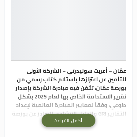
عمّان – أعربت سوليدرتي – الشركة الأولى
للتأمين عن اعتزازها باستلام كتاب رسمي من
بورصة عمّان، تثمّن فيه مبادرة الشركة بإصدار
تقرير الاستدامة الخاص بها لعام 2025 بشكل
طوعي، وفقاً لمعايير المبادرة العالمية لإعداد
التقارير GRI والدليل الإرشادي الصادر عن بورصة
أكمل القراءة
عمّان.
وأكدت بورصة عمّان في كتابها أن هذه