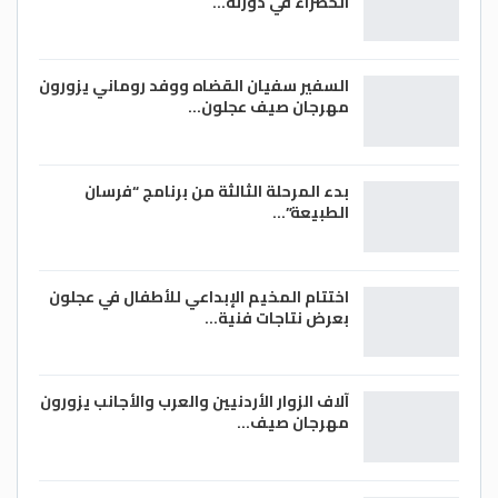
الخضراء في دورته…
السفير سفيان القضاه ووفد روماني يزورون
مهرجان صيف عجلون…
بدء المرحلة الثالثة من برنامج “فرسان
الطبيعة”…
اختتام المخيم الإبداعي للأطفال في عجلون
بعرض نتاجات فنية…
آلاف الزوار الأردنيين والعرب والأجانب يزورون
مهرجان صيف…