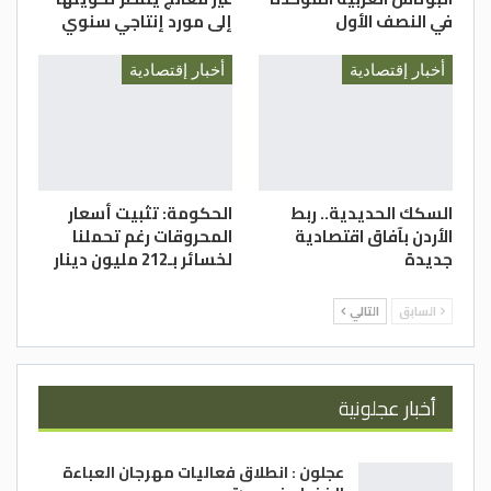
في النصف الأول
إلى مورد إنتاجي سنوي
أخبار إقتصادية
أخبار إقتصادية
السكك الحديدية.. ربط
الحكومة: تثبيت أسعار
الأردن بآفاق اقتصادية
المحروقات رغم تحملنا
جديدة
لخسائر بـ212 مليون دينار
السابق
التالي
أخبار عجلونية
عجلون : انطلاق فعاليات مهرجان العباءة