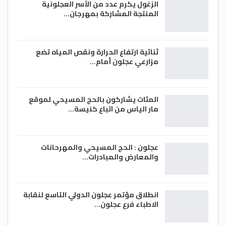
الزغول يكرم عدد من الأسر العجلونية
المنتجة المشاركة بمهرجان…
ثنائية ارتفاع الحرارة ونقص المياه تضع
مزارعي عجلون أمام…
المئات يشاركون بالحج المسيحي لموقع
مار الياس من اتباع كنيسة…
عجلون : الحج المسيحي والمهرحانات
والمعارض والمبادرات…
انطلاق مؤتمر عجلون الدولي التاسع لنقابة
الاطباء فرع عجلون…