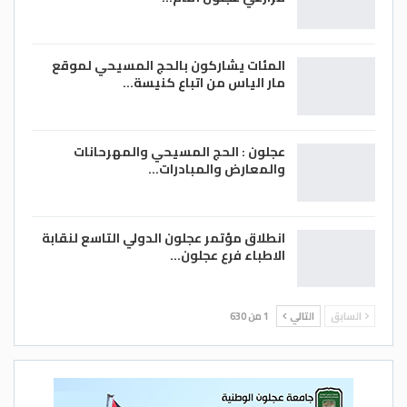
بالكامل دون عكس أي زيادة على المواطنين.
وأكدت اللجنة أن هذا القرار يأتي في إطار
المئات يشاركون بالحج المسيحي لموقع
تحقيق التوازن بين الكلف الفعلية والأسعار
مار الياس من اتباع كنيسة…
المحلية، وبما ينسجم مع السياسات الحكومية
الرامية إلى الحد من آثار التقلبات العالمية
للأسعار، مع الاستمرار في تعويض فروقات
عجلون : الحج المسيحي والمهرحانات
والمعارض والمبادرات…
الكلف تدريجيًا.
انطلاق مؤتمر عجلون الدولي التاسع لنقابة
الاطباء فرع عجلون…
– الدستور
السابق
التالي
1 من 630