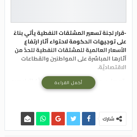
-قرار لجنة تسعير المشتقات النفطية يأتي بناءً
على توجيهات الحكومة لاحتواء آثار ارتفاع
الأسعار العالمية للمشتقات النفطية للحدّ من
آثارها المباشرة على المواطنين والقطاعات
الاقتصاديَّة.
-تعديل سعر السولار بمقدار 60 فلساً / لتر ليصبح
أكمل القراءة
850 فلساً.
-تجميد ما يقارب 41% من الضريبة على مادة
البنزين (90)، وحوالي 22% على مادة البنزين (95)
شارك
خلال شهر نيسان، وحوالي 16% من الضريبة على
البنزين (90) خلال شهر أيار.