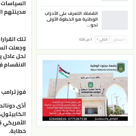
السياسات 
مدينتهم ا
القضاة: التعرف على الأحزاب
الوطنية هو الخطوة الأولى
نحو…
تلك القرار
السابق
التالي
1 من 628
وجعلت السل
لحل عادل ي
الانقسام ف
فوز ترامب 
أدّى دونال
الكابيتول، 
الأمريكي ق
خطابة.