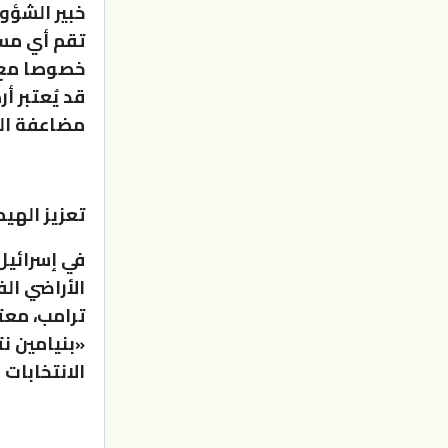
خبير الشؤو
تقم أي مسا
خصوصا مع ت
قد يُعتبر أ
مضاعفة الص
تعزيز الهي
في إسرائيل
الأراضي ال
ترامب، معتب
«بنيامين ن
الانتخابات 