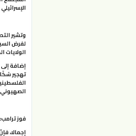
الإسرائيلي
وتشير التصر
لفرض السيا
الولايات ال
إضافة إلى س
تهجير سُكّا
الفلسطينيين
الصهيوني.
فوز ترامب:
إجمالا، فإ