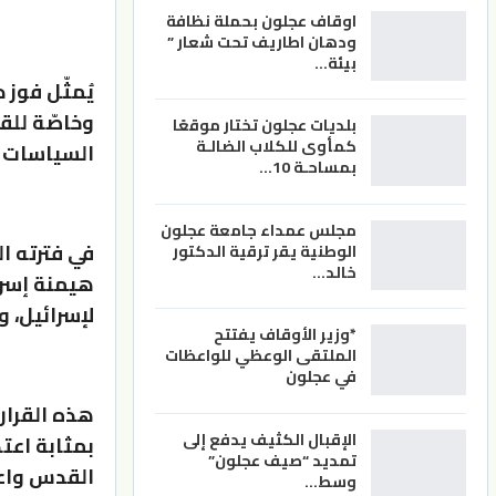
اوقاف عجلون بحملة نظافة
ودهان اطاريف تحت شعار ”
بيئة…
يُمثّل فوز 
وخاصّة للق
بلديات عجلون تختار موقعًا
كمأوى للكلاب الضالـة
السياسات ا
بمساحـة 10…
مجلس عمداء جامعة عجلون
في فترته ا
الوطنية يقر ترقية الدكتور
خالد…
هيمنة إسرا
لإسرائيل، 
*وزير الأوقاف يفتتح
الملتقى الوعظي للواعظات
في عجلون
هذه القرار
الإقبال الكثيف يدفع إلى
بمثابة اعت
تمديد “صيف عجلون”
القدس واعت
وسط…