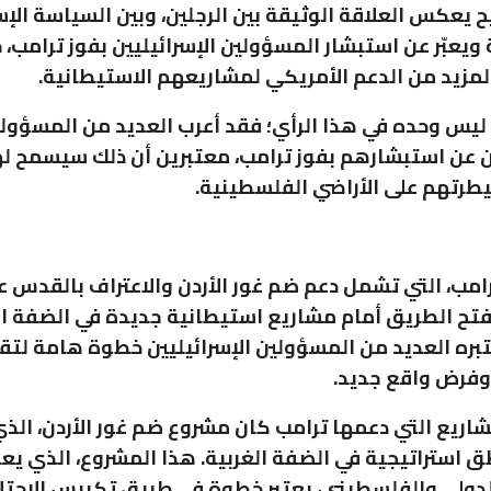
ح يعكس العلاقة الوثيقة بين الرجلين، وبين السياسة الإس
ويعبّر عن استبشار المسؤولين الإسرائيليين بفوز ترامب، 
لمزيد من الدعم الأمريكي لمشاريعهم الاستيطانية.
ليس وحده في هذا الرأي؛ فقد أعرب العديد من المسؤول
ين عن استبشارهم بفوز ترامب، معتبرين أن ذلك سيسمح ل
رتهم على الأراضي الفلسطينية.
مب، التي تشمل دعم ضم غور الأردن والاعتراف بالقدس 
تفتح الطريق أمام مشاريع استيطانية جديدة في الضفة ال
بره العديد من المسؤولين الإسرائيليين خطوة هامة لتق
 وفرض واقع جديد.
مشاريع التي دعمها ترامب كان مشروع ضم غور الأردن، الذ
طق استراتيجية في الضفة الغربية. هذا المشروع، الذي يع
دولي والفلسطيني، يعتبر خطوة في طريق تكريس الاحتل