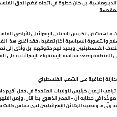
الدبلوماسية، بل كان خطوة في اتجاه قضم الحق الفلس
لمقدسة.
ات ساهمت في تكريس الاحتلال الإسرائيلي للأراضي الفلس
ام والتسوية السياسية أكثر تعقيدا، فقد أغلق هذا القر
نصف الفلسطينيين ويعيد لهم حقوقهم، بل وأدّى إلى ت
ي المنطقة وصعّد سياسة الإستقواء الإسرائيلية على ال
كارثة إضافية على الشعب الفلسطيني
د ترامب اليمين كرئيس للولايات المتحدة في حفل أقيم دا
مؤكّدا في خطابه أنّ «العصر الذهبي بدأ الآن، وزمن الانهي
د ولّى»، وقضية الرهائن الإسرائيليين لدى حماس كانت ف