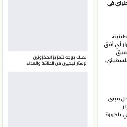
طيني في
طينية،
ار أي أفق
عميق
الملك يوجه لتعزيز المخزونين
فلسطيني.
الإستراتيجيين من الطاقة والغذاء
خل مبنى
ار
ي باكورة