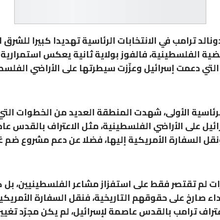
دونالد ترامب في الانتخابات الرئاسية تهديدا كبيرا للشرق 
ضية الفلسطينية، فالفوز بولاية ثانية يعكس استمرارية
لتي دعمت إسرائيل وعزّزت سيطرتها على الأراضي الفلسط
لرئاسية الأولى، شهدت المنطقة العديد من الخطوات التي
ئيل على الأراضي الفلسطينية، مثل الاعتراف بالقدس ع
ونقل السفارة الأمريكية إليها، فضلا عن دعم مشروع ضم غو
ات لم تقتصر فقط على استفزاز مشاعر الفلسطينيين، بل 
داء صارخ على حقوقهم التاريخية، فنقل السفارة الأمريكي
راف ترامب بالقدس عاصمة لإسرائيل، لم يكن مجرّد تغيير