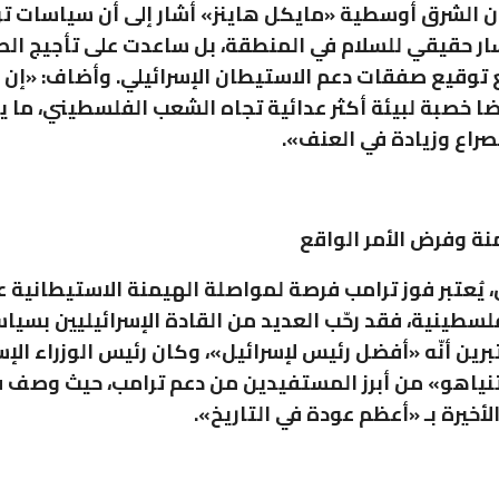
ن الشرق أوسطية «مايكل هاينز» أشار إلى أن سياسات تر
ر حقيقي للسلام في المنطقة، بل ساعدت على تأجيج الصر
وقيع صفقات دعم الاستيطان الإسرائيلي. وأضاف: «إن ف
رضا خصبة لبيئة أكثر عدائية تجاه الشعب الفلسطيني، ما ي
راع وزيادة في العنف».
منة وفرض الأمر الواقع
، يُعتبر فوز ترامب فرصة لمواصلة الهيمنة الاستيطانية ع
فلسطينية، فقد رحّب العديد من القادة الإسرائيليين بسيا
رين أنّه «أفضل رئيس لإسرائيل»، وكان رئيس الوزراء الإس
تنياهو» من أبرز المستفيدين من دعم ترامب، حيث وصف 
الأخيرة بـ «أعظم عودة في التاريخ».