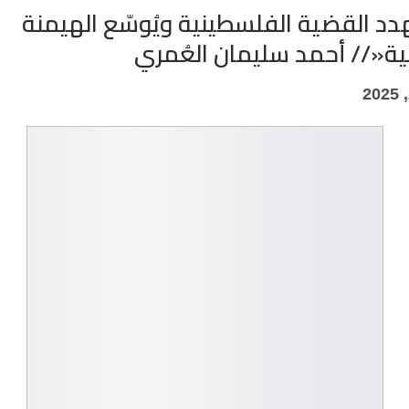
هدد القضية الفلسطينية ويُوسّع الهيمنة
لية«// أحمد سليمان العُمري