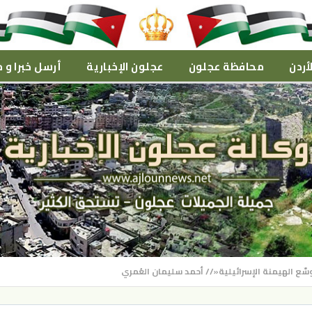
أردن
محافظة عجلون
عجلون الإخبارية
أرسل خبرا و م
سّع الهيمنة الإسرائيلية«// أحمد سليمان العُمري