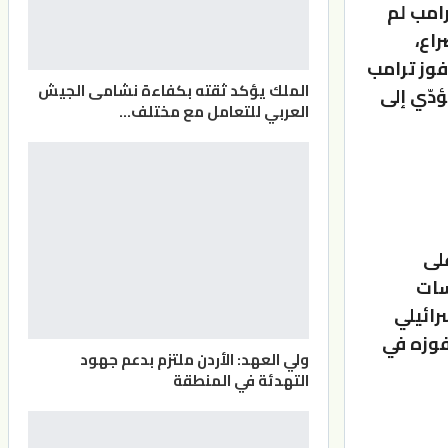
امب لم
اع،
وز ترامب
الملك يؤكد ثقته بكفاءة نشامى الجيش
ؤدّي إلى
العربي للتعامل مع مختلف…
لى
سات
رائيلي
فوزه في
ولي العهد: الأردن ملتزم بدعم جهود
التهدئة في المنطقة