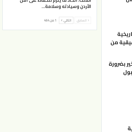
الملك: اتخاذ ما يلزم للحفاظ على أمن
الأردن وسيادته وسلامة…
السابق
التالي
1 من 464
اريخية
قيقية من
ير بضرورة
بول
ة