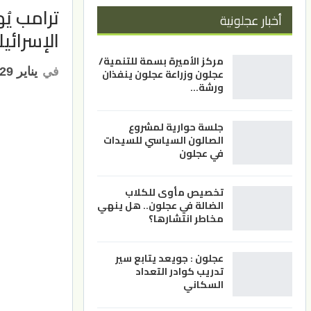
ترامب يُ
أخبار عجلونية
الإسرائي
مركز الأميرة بسمة للتنمية/
في
يناير 29, 2025
عجلون وزراعة عجلون ينفذان
ورشة…
جلسة حوارية لمشروع
الصالون السياسي للسيدات
في عجلون
تخصيص مأوى للكلاب
الضالة في عجلون.. هل ينهي
مخاطر انتشارها؟
عجلون : جويعد يتابع سير
تدريب كوادر التعداد
السكاني