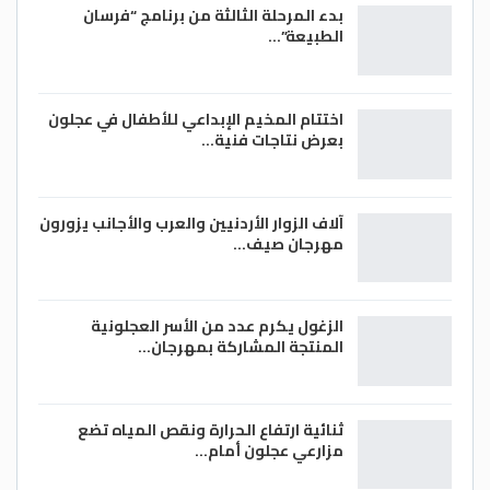
بدء المرحلة الثالثة من برنامج “فرسان
الرئاسة اللبنانية تسلمها الصيغة الأخيرة
الطبيعة”…
لمسودة اتفاق ترسيم الحدود البحرية مع
إسرائيل من الوسيط الأميركي، أموس
هوكشتاين.
اختتام المخيم الإبداعي للأطفال في عجلون
وبينما قالت الرئاسة اللبنانية أنه سيتم
بعرض نتاجات فنية…
التدقيق في مضمونها، أعرب مسؤول لبناني
كبير عن رضى بلاده عن هذه المسودة.-(وكالات)
آلاف الزوار الأردنيين والعرب والأجانب يزورون
مهرجان صيف…
الزغول يكرم عدد من الأسر العجلونية
المنتجة المشاركة بمهرجان…
ثنائية ارتفاع الحرارة ونقص المياه تضع
مزارعي عجلون أمام…