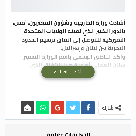
أشادت وزارة الخارجية وشؤون المغتربين، أمس،
بالدور الكبير الذي لعبته الولايات المتحدة
الأميركية للتوصل إلى اتفاق ترسيم الحدود
البحرية بين لبنان وإسرائيل.
وأكد الناطق الرسمي باسم الوزارة السفير
سنان المجالي أهمية هذا الاتفاق الذي
أكمل القراءة
سيمكن لبنان الإفادة من حقول الغاز في البحر
الأبيض المتوسط، وبالتالي مساعدة لبنان على
مواجهة التحديات الاقتصادية التي تقف أمامه
وتحقيق الأمن والاستقرار.
وأشار إلى أن الأردن يدعم كل الخطوات التي
شارك
تصب في مصلحة لبنان وتكريس الأمن
والاستقرار فيه، ومواجهة تحدياته كافة .
الى ذلك، قال الرئيس اللبناني، ميشال عون،
التعليقات مغلقة.