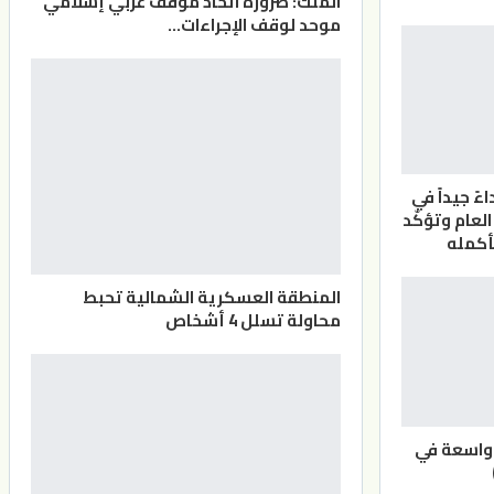
الملك: ضرورة اتخاذ موقف عربي إسلامي
موحد لوقف الإجراءات…
ً جيداً في
لعام وتؤكّد
بأكمله
المنطقة العسكرية الشمالية تحبط
محاولة تسلل 4 أشخاص
 واسعة في