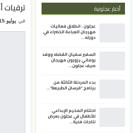
ترقيات أ
أخبار عجلونية
في
يوليو 15, 2021
عجلون : انطلاق فعاليات
مهرجان العباءة الخضراء في
دورته…
السفير سفيان القضاه ووفد
روماني يزورون مهرجان
صيف عجلون…
بدء المرحلة الثالثة من
برنامج “فرسان الطبيعة”…
اختتام المخيم الإبداعي
للأطفال في عجلون بعرض
نتاجات فنية…