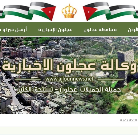
أردن
محافظة عجلون
عجلون الإخبارية
أرسل خبرا و م
 التطبيقية