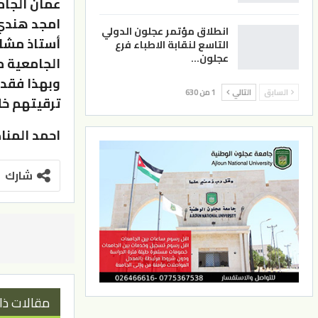
عمان الجام
امجد هندي 
انطلاق مؤتمر عجلون الدولي
أستاذ مشار
التاسع لنقابة الاطباء فرع
عجلون…
الجامعية م
وبهذا فقد 
السابق
التالي
1 من 630
ترقيتهم خلال شهر حز
احمد المنا
شارك
مقالات ذا