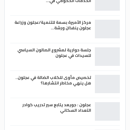
الخدمات الحكومي في…
مركز الأميرة بسمة للتنمية/عجلون وزراعة
عجلون ينفذان ورشة…
جلسة حوارية لمشروع الصالون السياسي
للسيدات في عجلون
تخصيص مأوى للكلاب الضالة في عجلون..
هل ينهي مخاطر انتشارها؟
عجلون : جويعد يتابع سير تدريب كوادر
التعداد السكاني