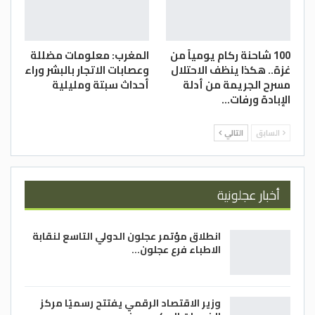
100 شاحنة ركام يومياً من
المغرب: معلومات مضللة
غزة.. هكذا ينظف الاحتلال
وعصابات الاتجار بالبشر وراء
مسرح الجريمة من أدلة
أحداث سبتة ومليلية
الإبادة ورفات…
السابق
التالي
أخبار عجلونية
انطلاق مؤتمر عجلون الدولي التاسع لنقابة
الاطباء فرع عجلون…
وزير الاقتصاد الرقمي يفتتح رسميًا مركز