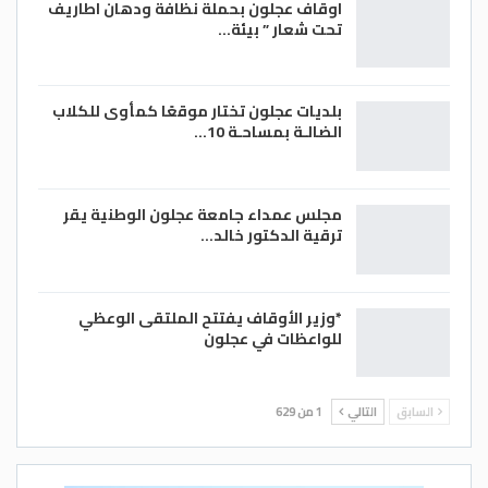
اوقاف عجلون بحملة نظافة ودهان اطاريف
تحت شعار ” بيئة…
بلديات عجلون تختار موقعًا كمأوى للكلاب
الضالـة بمساحـة 10…
مجلس عمداء جامعة عجلون الوطنية يقر
ترقية الدكتور خالد…
*وزير الأوقاف يفتتح الملتقى الوعظي
للواعظات في عجلون
السابق
التالي
1 من 629