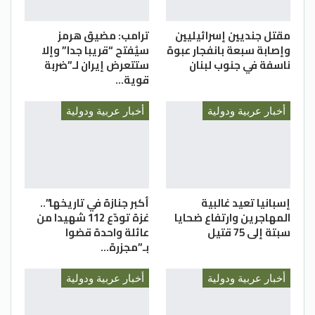
مقتل جنديين إسرائيليين
ترامب: مضيق هرمز
وإصابة سبعة بانفجار عبوة
سيُفتح “قريبا جدا” وإلا
ناسفة في جنوب لبنان
ستتعرض إيران لـ”ضربة
قوية…
أخبار عربية ودولية
أخبار عربية ودولية
إسبانيا تعيد غالبية
أكبر جنازة في تاريخها”..
المهاجرين وارتفاع ضحايا
غزة تودّع 112 شهيدا من
سبتة إلى 75 قتيل
عائلة واحدة قضوا
بـ”مجزرة…
أخبار عربية ودولية
أخبار عربية ودولية