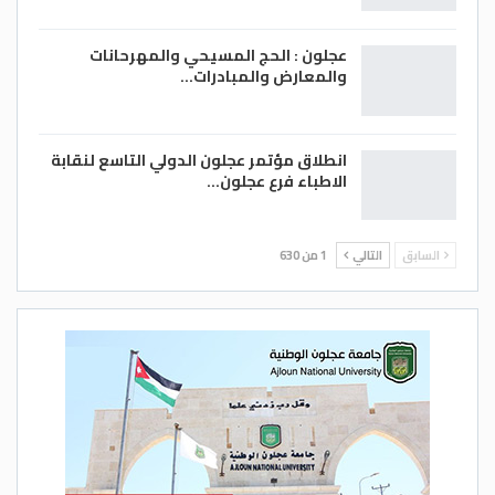
عجلون : الحج المسيحي والمهرحانات
والمعارض والمبادرات…
انطلاق مؤتمر عجلون الدولي التاسع لنقابة
الاطباء فرع عجلون…
السابق
التالي
1 من 630