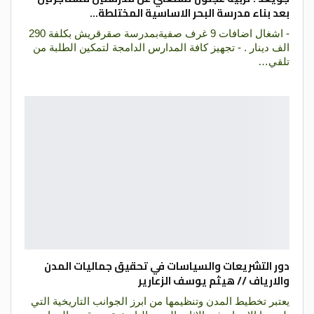
بعد بناء مدرسة البحر الاساسية المختلطة…
- اشغال اضافات 9 غرف صفيةبمدرسة صقرقريش بكلفة 290
الف دينار . - تجهيز كافة المدارس الدامجة لتمكين الطلبة من
تلقي…
دور التشريعات والسياسات في تحقيق جماليات المدن
والارياف // هيثم يوسف الزعارير
يعتبر تخطيط المدن وتنظيمها من ابرز الجوانب التاريخية التي