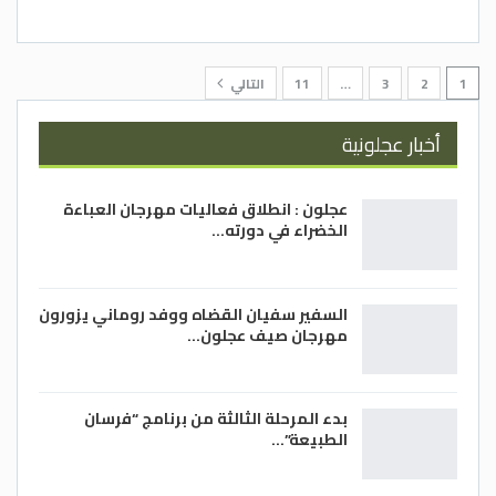
1
2
3
…
11
التالي
أخبار عجلونية
عجلون : انطلاق فعاليات مهرجان العباءة
الخضراء في دورته…
السفير سفيان القضاه ووفد روماني يزورون
مهرجان صيف عجلون…
بدء المرحلة الثالثة من برنامج “فرسان
الطبيعة”…