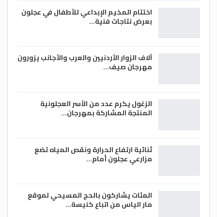
اختتام المخيم الإبداعي للأطفال في عجلون
بعرض نتاجات فنية…
آلاف الزوار الأردنيين والعرب والأجانب يزورون
مهرجان صيف…
الزغول يكرم عدد من الأسر العجلونية
المنتجة المشاركة بمهرجان…
ثنائية ارتفاع الحرارة ونقص المياه تضع
مزارعي عجلون أمام…
المئات يشاركون بالحج المسيحي لموقع
مار الياس من اتباع كنيسة…