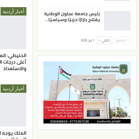
أخبار أردنية
رئيس جامعة عجلون الوطنية
يفتتح بازارًا حزبيًا وسياسيًا…
السابق
التالي
1 من 628
الحنيطي: الم
أعلى درجات ا
والاستعداد
أخبار أردنية
الملك يوجه ل