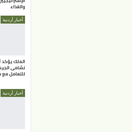
الإستراتيجيي
والغذاء
أخبار أردنية
الملك يؤكد ث
نشامى الجيش
للتعامل مع م
أخبار أردنية