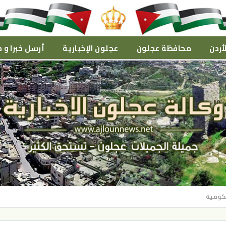
أردن
محافظة عجلون
عجلون الإخبارية
أرسل خبرا و م
حكومية