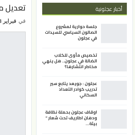
تعديل م
أخبار عجلونية
في
فبراير 28, 2022
جلسة حوارية لمشروع
الصالون السياسي للسيدات
في عجلون
تخصيص مأوى للكلاب
الضالة في عجلون.. هل ينهي
مخاطر انتشارها؟
عجلون : جويعد يتابع سير
تدريب كوادر التعداد
السكاني
اوقاف عجلون بحملة نظافة
ودهان اطاريف تحت شعار ”
بيئة…