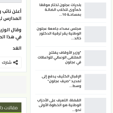
بلديات عجلون تختار موقعًا
كمأوى للكلاب الضالـة
أعلن نائب ر
بمساحـة 10…
المدارس ليصبح 
مجلس عمداء جامعة عجلون
وقال الوزي
الوطنية يقر ترقية الدكتور
في هذا الصد
خالد…
الغد
*وزير الأوقاف يفتتح
الملتقى الوعظي للواعظات
شارك
في عجلون
الإقبال الكثيف يدفع إلى
تمديد “صيف عجلون”
وسط…
القضاة: التعرف على الأحزاب
الوطنية هو الخطوة الأولى
مقالات ذا
نحو…