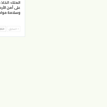
الملك: اتخاذ 
على أمن الأر
وسلامة مواط
السابق
التا