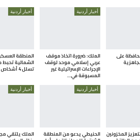
أخبار أردنية
أخبار أردنية
حافظة على
الملك: ضرورة اتخاذ موقف
المنطقة العسكر
لجاهزية
عربي إسلامي موحد لوقف
الشمالية تحبط م
الإجراءات الإسرائيلية غير
تسلل 4 أشخاص
المسبوقة في…
أخبار أردنية
أخبار أردنية
تعزيز المخزونين
الحنيطي يدعو من المنطقة
الملك يلتقي مج