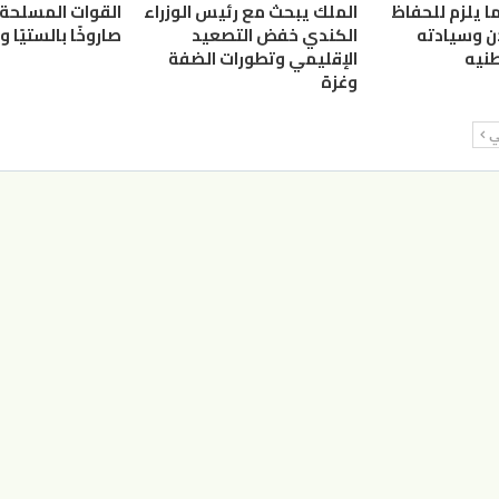
ما يلزم للحفاظ
الملك يبحث مع رئيس الوزراء
دن وسيادته
الكندي خفض التصعيد
صاروخًا بالستيًا و25 «مُسيّرة»
نيه
الإقليمي وتطورات الضفة
وغزة
لي