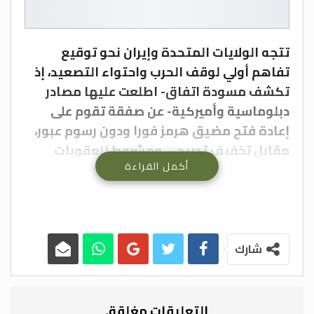
تتجه الولايات المتحدة وإيران نحو توقيع
تفاهم أولي لوقف الحرب واحتواء التصعيد، إذ
تكشف مسودة اتفاق- اطلعت عليها مصادر
دبلوماسية وأميركية- عن صفقة تقوم على
إعادة فتح مضيق هرمز فورا ودون رسوم عبور،
مقابل تخفيف تدريجي ومشروط للعقوبات
أكمل القراءة
المفروضة على طهران.
ونقلا عن موقع “الجزيرة نت”، قال دبلوماسي
من دولة وسيطة ومسؤول أميركي، إن
التفاهم ينص على تمديد وقف إطلاق النار
شارك
لمدة 60 يوما، بما يشمل الجبهة اللبنانية،
لإتاحة المجال أمام مفاوضات معمّقة بشأن
البرنامج النووي الإيراني، مع تأجيل أي خطوات
التعليقات مغلقة.