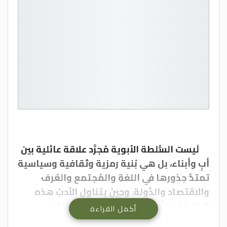
لَيست السُّلطة الأبوية مُجرَّد علاقة عائلية بين
أبٍ وأبناء، بل هي بُنية رمزية وثقافية وسياسية
تمتدُّ جذورها في اللغةِ والمُجتمع والعُرف
والاقتصاد والدَّولة. وحِينَ يتناول الأدبُ هذه
السُّلطةَ، فإنَّه لا يكتفي بوصفها نظامًا
أكمل القراءة
اجتماعيًّا، بلْ يكشف آلياتها العميقة في إنتاجِ