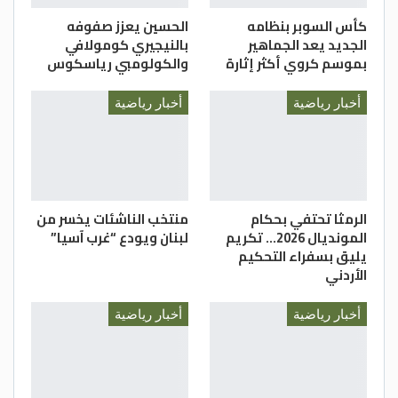
كأس السوبر بنظامه
الحسين يعزز صفوفه
الجديد يعد الجماهير
بالنيجيري كومولافي
بموسم كروي أكثر إثارة
والكولومبي رياسكوس
أخبار رياضية
أخبار رياضية
الرمثا تحتفي بحكام
منتخب الناشئات يخسر من
المونديال 2026… تكريم
لبنان ويودع “غرب آسيا”
يليق بسفراء التحكيم
الأردني
أخبار رياضية
أخبار رياضية