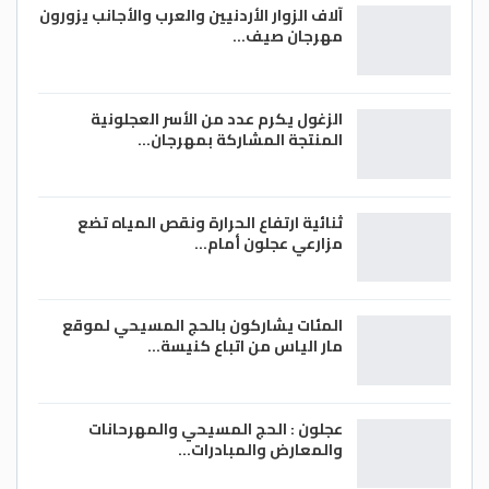
آلاف الزوار الأردنيين والعرب والأجانب يزورون
مهرجان صيف…
الزغول يكرم عدد من الأسر العجلونية
المنتجة المشاركة بمهرجان…
ثنائية ارتفاع الحرارة ونقص المياه تضع
مزارعي عجلون أمام…
المئات يشاركون بالحج المسيحي لموقع
مار الياس من اتباع كنيسة…
عجلون : الحج المسيحي والمهرحانات
والمعارض والمبادرات…