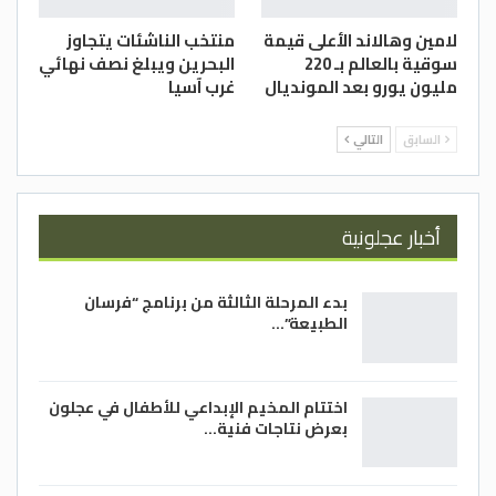
لامين وهالاند الأعلى قيمة
منتخب الناشئات يتجاوز
سوقية بالعالم بـ 220
البحرين ويبلغ نصف نهائي
مليون يورو بعد المونديال
غرب آسيا
السابق
التالي
أخبار عجلونية
بدء المرحلة الثالثة من برنامج “فرسان
الطبيعة”…
اختتام المخيم الإبداعي للأطفال في عجلون
بعرض نتاجات فنية…