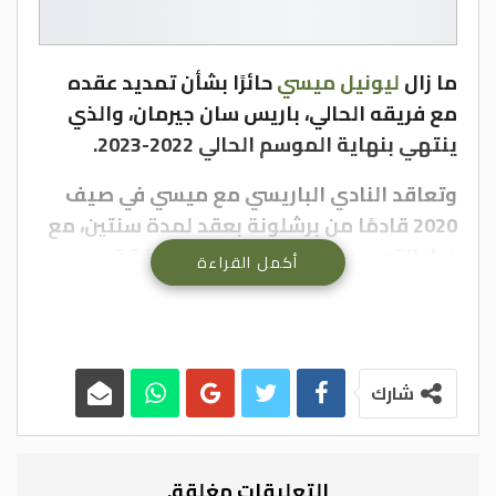
ما زال
ليونيل ميس
ي حائرًا بشأن تمديد عقده
مع فريقه الحالي، باريس سان جيرمان، والذي
ينتهي بنهاية الموسم الحالي 2022-2023.
وتعاقد النادي الباريسي مع ميسي في صيف
2020 قادمًا من برشلونة بعقد لمدة سنتين، مع
خيار التمديد لعام إضافي لكن بموافقة
أكمل القراءة
الطرفين.
طالع أيضًا..
فيديو | ميسي يقود باريس سان
جيرمان للفوز على آنجيه بثنائية في الدوري
شارك
الفرنسي
وبحسب موقع “جول” العالمي، نقلًا عن صحيفة
ماركا، فإن نادي اتحاد جدة السعودي آخر
التعليقات مغلقة.