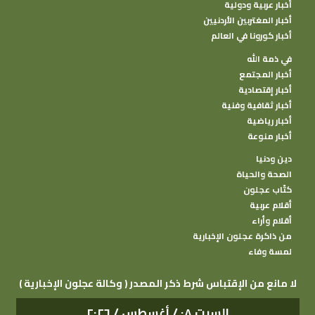
أخبار عربية ودولية
أخبار المغتربين الأردنيين
أخبار كورونا في العالم
في ذمة الله
أخبار المجتمع
أخبار إقتصادية
أخبار ثقافية وفنية
أخبار رياضية
أخبار منوعة
دين ودنيا
الصحة والحياة
كتًاب عجلون
أقلام عربية
أقلام وأراء
من ذاكرة عجلون الإخبارية
لمسة وفاء
( وكالة عجلون الإخبارية ) لا مانع من الإقتباس شرط ذكر المصدر
السبت ٠٨ / أغسطس / ٢٠٢٦