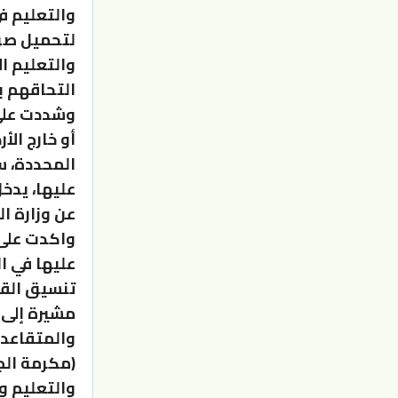
لتحميل صو
والتعليم ا
التحاقهم ب
وشددت على 
أو خارج الأ
المحددة، س
عليها، يدخ
عن وزارة ال
واكدت على
عليها في ا
تنسيق القب
مشيرة إلى 
والمتقاعدي
(مكرمة الجي
والتعليم والثقاف