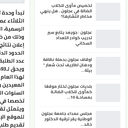
تخصيص مأوى للكلاب
الضالة في عجلون.. هل ينهي
تبدأ وحدة 
مخاطر انتشارها؟
الثلاثاء عم
الرسمية، ال
عجلون : جويعد يتابع سير
تدريب كوادر التعداد
السكاني
إعلان نتائج
الحدود الد
اوقاف عجلون بحملة نظافة
عدد الطلبة الح
ودهان اطاريف تحت شعار ”
بيئة…
المعيدين و
بلديات عجلون تختار موقعًا
كمأوى للكلاب الضالـة
بمساحـة 10…
تخصصا في ا
مجلس عمداء جامعة عجلون
للموقع الإ
الوطنية يقر ترقية الدكتور
خالد…