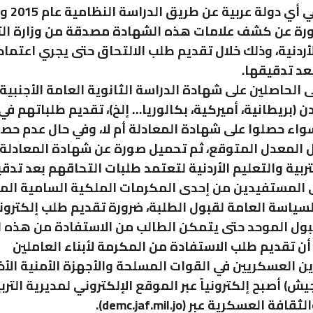
والتعليم في أي
رة عن كشف علامات هذه الشهادة مصدقة من وزارة التر
لأردنية، وذلك خلال تقديم طلب الالتحاق حتى يجري اعتماد
عد تدقيقها.
الحاصلين على شهادة الدراسة الثانوية العامة الأجنبية
ردن (بريطانية، أميركية، بكالوريا… إلخ)، تقديم طلباتهم في
واء حصلوا على شهادة المعادلة أم لا، وفي حال عدم حص
ل المعدل المتوقع، ثم تحميل صورة عن شهادة المعادلة 
تربية والتعليم الأردنية لتعتمد طلبات التحاقهم بعد تدقي
 المستفيدين من إحدى المكرمات الملكية السامية ا
لسياسة العامة لقبول الطلبة، ضرورة تقديم طلب إلكترو
ول الموحد حتى يتمكن الطالب من الاستفادة من هذه ا
أن تقديم طلب الاستفادة من المكرمة لأبناء العاملين
ن العسكريين في القوات المسلحة والأجهزة الأمنية الأ
ش) أصبح إلكترونياً عبر الموقع الإلكتروني لمديرية الترب
ة العسكرية عبر (demc.jaf.mil.jo).