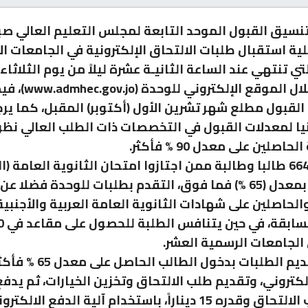
تنسيق القبول الموحد التابعة لمجلس التعليم العالي صب
لية استقبال طلبات الالتحاق الإلكترونية في الجامعات الأ
تي تنتهي عند الساعة الثانيـة عشرة ليلاً من يوم الثلاثاء
وذلك من خلال الموقع الإلكت
 القبول مطلع شهر تشرين الأول (أكتوبر) المقبل، كما يرج
نيا لمعدلات القبول في التخصصات ذات الطلب العالي نظرا
اصلين على معدل 90 % فأكثر.
ويحق لـ66493 طالبا وطالبة ممن اجتازوا امتحان الثانوية العامة
لهذا العام بمعدل (65 %) فما فوق، التقدم بطلبات للوحدة فضلا 
الحاصلين على شهادات الثانوية العامة العربية والأجنبي
السنوات السا
لجامعات الرسمية العشر.
ويتمثل تقديم الطلبات بدخول الطال
لكتروني، وتقديم طلب الالتحاق وتخزين الخيارات، ثم يدف
تقديم طلب الالتحاق وقدره 15 ديناراً، باستخدام آلية الدفع الال