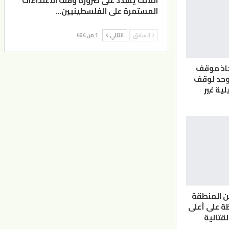
الملك يشدد على ضرورة وقف الاعتداءات
المستمرة على الفلسطينيين…
السابق
التالي
1 من 464
خاذ موقف
وحد لوقف
لية غير
ن المنطقة
ة على أعلى
لقتالية