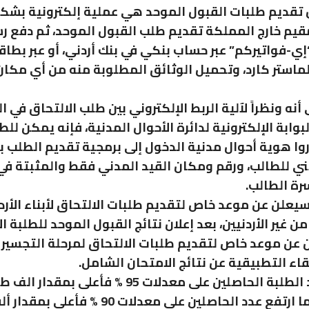
تقديم طلبات القبول الموحد هي عملية إلكترونية بشك
يم خارج المملكة تقديم طلب القبول الموحد، ثم دفع ر
ي-فواتيركم” عبر حساب بنكي في بنك أردني، أو عبر بطاقة 
لماستر كارد، وتحميل الوثائق المطلوبة منه من أي مكا
أنه ونظراً لآلية الربط الإلكتروني بين طلب الالتحاق في 
البوابة الإلكترونية لدائرة الأحوال المدنية، فإنه يمكن للط
ا هوية أحوال مدنية الدخول إلى برمجية تقديم الطلب 
ني للطالب، ورقم ومكان القيد المدني فقط والمثبتة في 
رة الطالب.
سيعلن عن موعد خاص لتقديم طلبات الالتحاق لأبناء الأرد
ن غير الأردنيين، بعد إعلان نتائج القبول الموحد للطلبة الأ
عن موعد خاص لتقديم طلبات الالتحاق لمرحلة التجسير ب
قاء التطبيقية عن نتائج الامتحان الشامل.
وارتفع عدد الطلبة الحاصلين على معدلات 95 % فأعلى بمقدار 
وطالبة فيما ارتفع عدد الحاصلين على معدلات 90 %