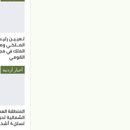
تـعيـيـن رئيـ
المــلكـي وم
الملك في مج
القومي
أخبار أردنية
المنطقة الع
الشمالية تحب
تسلل 4 أشخاص