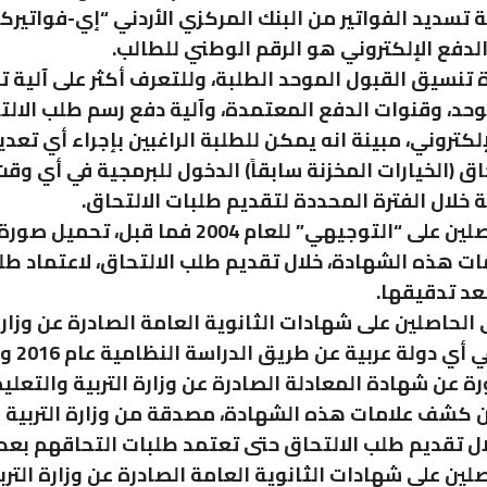
تسديد الفواتير من البنك المركزي الأردني “إي-فواتيرك
لدفع الإلكتروني هو الرقم الوطني للطالب.
تنسيق القبول الموحد الطلبة، وللتعرف أكثر على آلية 
وحد، وقنوات الدفع المعتمدة، وآلية دفع رسم طلب الالتح
لكتروني، مبينة انه يمكن للطلبة الراغبين بإجراء أي تعد
ق (الخيارات المخزنة سابقاً) الدخول للبرمجية في أي وقت
ة خلال الفترة المحددة لتقديم طلبات الالتحاق.
ودعت الحاصلين على “التوجيهي” للعام 2004 فما قبل، تحمي
 هذه الشهادة، خلال تقديم طلب الالتحاق، لاعتماد طل
عد تدقيقها.
الحاصلين على شهادات الثانوية العامة الصادرة عن وزارة 
والتعليم في
 عن شهادة المعادلة الصادرة عن وزارة التربية والتعليم 
 كشف علامات هذه الشهادة، مصدقة من وزارة التربية و
خلال تقديم طلب الالتحاق حتى تعتمد طلبات التحاقهم بعد
لين على شهادات الثانوية العامة الصادرة عن وزارة الترب