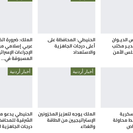
س الديـوان
الحنيطي: المحافظة على
الملك: ضرورة ات
ديـر مكتب
أعلى درجات الجاهزية
عربي إسلامي م
لس الأمن
والاستعداد
الإجراءات الإسرائي
المسبوقة في…
أخبار أردنية
أخبار أردنية
سكرية
الملك يوجه لتعزيز المخزونين
الحنيطي يدعو م
ط محاولة
الإستراتيجيين من الطاقة
الشرقية للمحافظ
والغذاء
درجات الجاهزية ا