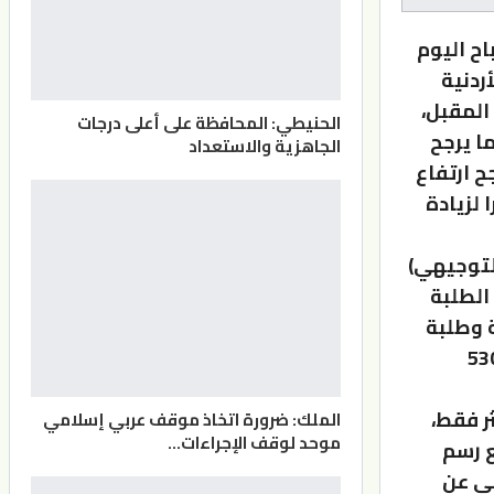
اح اليوم
ردنية
 المقبل،
الحنيطي: المحافظة على أعلى درجات
روني للوحدة (www.admhec.gov.jo)، فيما يرجح
الجاهزية والاستعداد
ح ارتفاع
 لزيادة
 (التوجيهي)
عن الطلبة
ة وطلبة
بقة، في حين يتنافس الطلبة للحصول على مقاعد في 530
ب الحاصل على معدل 65 % فأكثر فقط،
الملك: ضرورة اتخاذ موقف عربي إسلامي
موحد لوقف الإجراءات…
ع رسم
كتروني عن