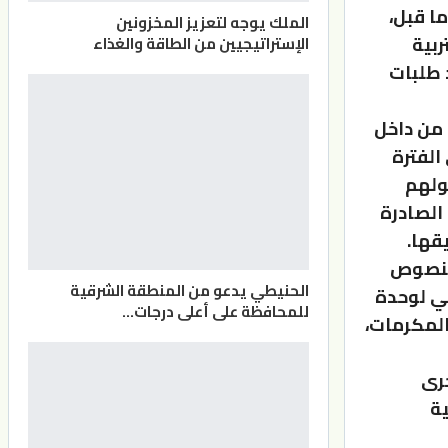
 دولة عربية عن طريق الدراسة النظامية عام 2015 وما قبل،
الملك يوجه لتعزيز المخزونين
بية
الإستراتيجيين من الطاقة والغذاء
 طلبات
 من داخل
 الفترة
ولهم
الصادرة
قها.
لمنصوص
الحنيطي يدعو من المنطقة الشرقية
ني لوحدة
للمحافظة على أعلى درجات…
لمكرمات،
خرى
ية