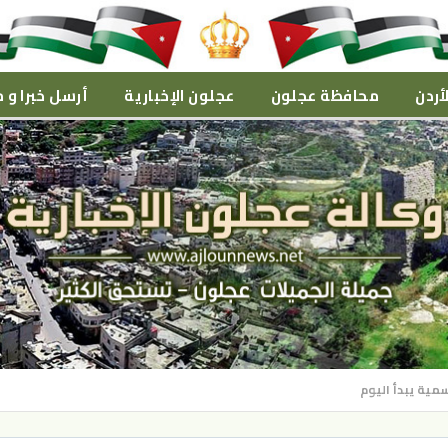
أردن
محافظة عجلون
عجلون الإخبارية
أرسل خبرا و م
سمية يبدأ اليوم