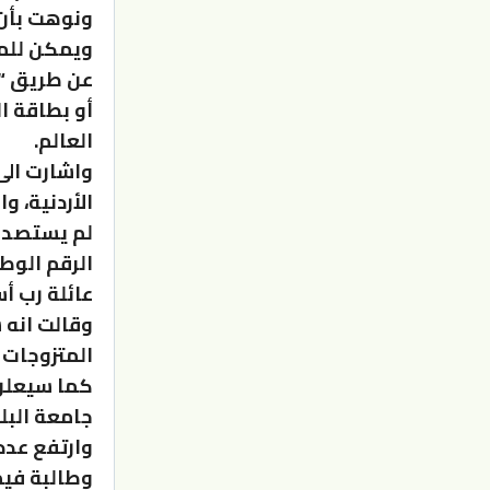
ونوهت بأن 
ويمكن للمق
عن طريق “إ
أو بطاقة ا
العالم.
واشارت الى 
الأردنية، و
لم يستصدرو
الرقم الوط
عائلة رب أس
وقالت انه 
المتزوجات م
كما سيعلن 
جامعة البل