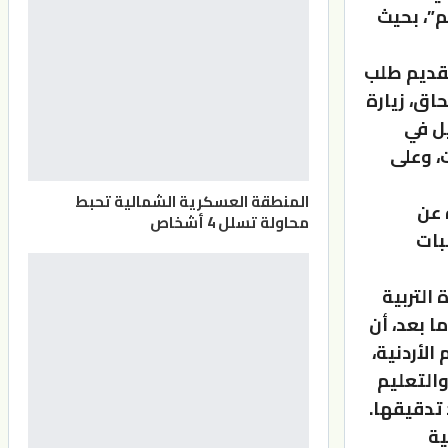
م”، بحيث
تقديم طلب
اق، زيارة
يل في
، وعلى
المنطقة العسكرية الشمالية تحبط
ل صورة عن
محاولة تسلل 4 أشخاص
بات
التربية
 أي دولة عربية عن طريق الدراسة النظامية عام 2016 وما بعد، أن
الأردنية،
التعليم
 تدقيقها.
ية