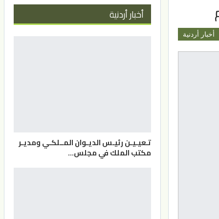
أخبار أردنية
أخبار أردنية
تـعيـيـن رئيـس الديـوان المــلكـي ومديـر
مكتب الملك في مجلس…