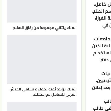
ل كامل،
سم الطلب
الفيزا،
ن في
الملك يلتقي مجموعة من رفاق السلاح
الجامعات
لبة الذين
باستخدام
دفتر
نيات
ردنيين.
عد إعلان
الملك يؤكد ثقته بكفاءة نشامى الجيش
العربي للتعامل مع مختلف…
الف طالب
 فأعلى بمقدار ألفي طالب