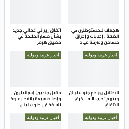
حيث حصلت خطة الاستجابة الإنسانية عام 2020
على 1.9 مليار دولار أمريكي من أصل الاحتياجات
اللازمة والمقدرة بمبلغ 3.4 مليار دولار أمريكي.
هجمات للمستوطنين في
اتفاق إيراني عُماني جديد
–(بترا)
الضفة.. إصابات وإحراق
بشأن مسار الملاحة في
مساكن وسرقة مياه
مضيق هرمز
أخبار عربية ودولية
أخبار عربية ودولية
الاحتلال يهاجم جنوب لبنان
مقتل جنديين إسرائيليين
ويتهم “حزب الله” بخرق
وإصابة سبعة بانفجار عبوة
الاتفاق
ناسفة في جنوب لبنان
أخبار عربية ودولية
أخبار عربية ودولية