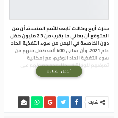
حذرت أربع وكالات تابعة للأمم المتحدة، أن من
المتوقع أن يعاني ما يقرب من 2.3 مليون طفل
دون الخامسة في اليمن من سوء التغذية الحاد
عام 2021، وأن يعاني 400 ألف طفل منهم من
سوء التغذية الحاد الوخيم، مع إمكانية
تعرضهم للوفاة في حال عدم حصولهم على
أكمل القراءة
العلاج بصورة عاجلة.
وتشير الأرقام الجديدة، والواردة في التقرير
الأخير بشأن سوء التغذية الحاد للتصنيف
المرحلي المتكامل للأمن الغذائي الصادر، اليوم
الجمعة، عن منظمة الأغذية والزراعة للأمم
شارك
المتحدة (الفاو)، وصندوق الأمم المتحدة
للطفولة (اليونيسف)، وبرنامج الأغذية العالمي،