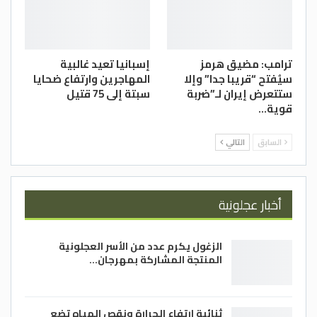
ترامب: مضيق هرمز
إسبانيا تعيد غالبية
سيُفتح “قريبا جدا” وإلا
المهاجرين وارتفاع ضحايا
ستتعرض إيران لـ”ضربة
سبتة إلى 75 قتيل
قوية…
السابق
التالي
أخبار عجلونية
الزغول يكرم عدد من الأسر العجلونية
المنتجة المشاركة بمهرجان…
ثنائية ارتفاع الحرارة ونقص المياه تضع