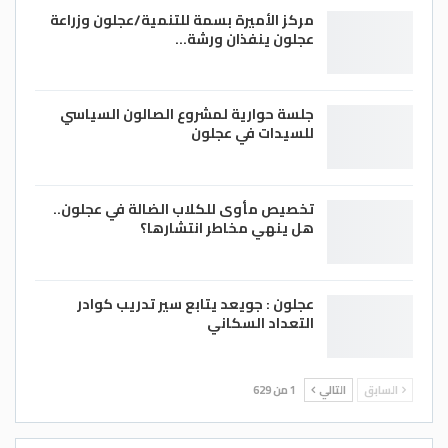
مركز الأميرة بسمة للتنمية/عجلون وزراعة
عجلون ينفذان ورشة…
جلسة حوارية لمشروع الصالون السياسي
للسيدات في عجلون
تخصيص مأوى للكلاب الضالة في عجلون..
هل ينهي مخاطر انتشارها؟
عجلون : جويعد يتابع سير تدريب كوادر
التعداد السكاني
السابق
التالي
1 من 629