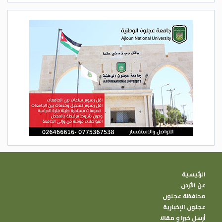
في إحداث عملية تنموية لافتا لوجود عديد من
المشاريع السياحية في المحافظة والتي
تساهم في تشغيل الأيدي العاملة وتوفير فرص
عمل، مشيرا إلى أن عدد زوار قلعة عجلون خلال
الشهور الخمسة الماضية بلغت زهاء 150 ألف
زائر.
عامر خطاطبه/ الغد
الرئيسية
عن الأردن
محافظة عجلون
عجلون الإخبارية
أرسل خبرا و مقالا