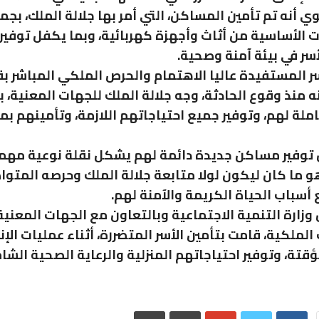
ي أنه تم تأمين المساكن، التي أمر بها جلالة الملك، بجم
 الأساسية من أثاث وأجهزة كهربائية، وبما يكفل توفير 
أسر في بيئة آمنة وصحية.
ر المستفيدة عاليا الاهتمام والحرص الملكي المباشر ب
 منذ وقوع الحادثة، وجه جلالة الملك للجهات المعنية، 
كاملة لهم، وتوفير جميع احتياجاتهم اللازمة، وتأمينهم ب
ن توفير مساكن جديدة دائمة لهم يشكل نقلة نوعية مهم
و ما كان ليكون لولا متابعة جلالة الملك وحرصه المتو
 أسباب الحياة الكريمة والآمنة لهم.
 وزارة التنمية الاجتماعية وبالتعاون مع الجهات المعنية
لملكية، قامت بتأمين الأسر المتضررة، أثناء عمليات الإنق
تة، وتوفير احتياجاتهم المنزلية والرعاية الصحية الشام