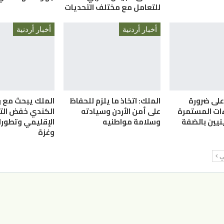
للتعامل مع مختلف التحديات
أخبار أردنية
أخبار أردنية
على ضرورة
الملك: اتخاذ ما يلزم للحفاظ
الملك يبحث مع ر
ءات المستمرة
على أمن الأردن وسيادته
الكندي خفض الت
نيين بالضفة
وسلامة مواطنيه
الإقليمي وتطورا
وغزة
لي