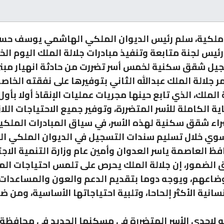
ملكية، سلم رئيس الديوان الملكي الهاشمي يوسف حس
ئيس لجنة متابعة وتنفيذ مبادرات جلالة الملك اليوم ال
يل شقق سكنية لخمس أسر تضررت من حادثة انهيار مبن
مر جلالة الملك عبدالله الثاني بتوفيرها على نفقته الخاصة
الملك، الذي تابع حينها مجريات عمليات الإنقاذ أولا بأول
اية الكاملة للأسر المتضررة، وتوفير جميع الاحتياجات اللا
شراء شقق سكنية لهذه الأسر، في سياق المبادرات الملكي
سوي خلال تسليم سندات التسجيل في الديوان الملكي ا
ظ العاصمة ياسر العدوان وأمين عام وزارة التنمية الاج
ق الضمور، إن جلالة الملك يحرص على تلمس احتياجات ال
ضاعهم، ويوجه دوما بتقديم الدعم والعون والمساعدات 
نسانية الأكثر إلحاحا، وتلبية احتياجاتها الأساسية، ومن ض
ته لإحدى الأسر المتضررة في مسكنها الجديد في محافظة