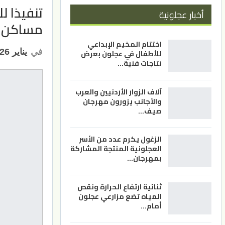
تنفيذا ل
أخبار عجلونية
مساكن لأ
اختتام المخيم الإبداعي
في
يناير 26, 2023
للأطفال في عجلون بعرض
نتاجات فنية…
آلاف الزوار الأردنيين والعرب
والأجانب يزورون مهرجان
صيف…
الزغول يكرم عدد من الأسر
العجلونية المنتجة المشاركة
بمهرجان…
ثنائية ارتفاع الحرارة ونقص
المياه تضع مزارعي عجلون
أمام…