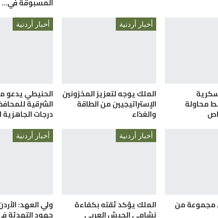
المسبوقة في…
أخبار أردنية
أخبار أردنية
سكرية
الملك يوجه لتعزيز المخزونين
الحنيطي يدعو م
ط محاولة
الإستراتيجيين من الطاقة
الشرقية للمحافظ
والغذاء
درجات الجاهزية ا
أخبار أردنية
أخبار أردنية
 مجموعة من
الملك يؤكد ثقته بكفاءة
ولي العهد: الأردن
نشامى الجيش العربي
جهود التهدئة في