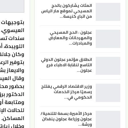
المئات يشاركون بالحج
المسيحي لموقع مار الياس
من اتباع كنيسة…
بتوجيهات 
العيسوي، ر
عجلون : الحج المسيحي
سندات تسج
والمهرحانات والمعارض
والمبادرات…
اللويبدة، أ
وكان جلالة 
انطلاق مؤتمر عجلون الدولي
بتوفير الرع
التاسع لنقابة الاطباء فرع
والايعاز ب
عجلون…
وقال العي
بحضور محاف
وزير الاقتصاد الرقمي يفتتح
رسميًا مركز الخدمات
الدكتور بر
الحكومي في…
ومتابعة أو
للحالات الإ
مركز الأميرة بسمة للتنمية/
المساكن.
عجلون وزراعة عجلون ينفذان
ورشة…
وخلال زيار