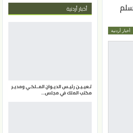
سلم
أخبار أردنية
أخبار أردنية
تـعيـيـن رئيـس الديـوان المــلكـي ومديـر
مكتب الملك في مجلس…