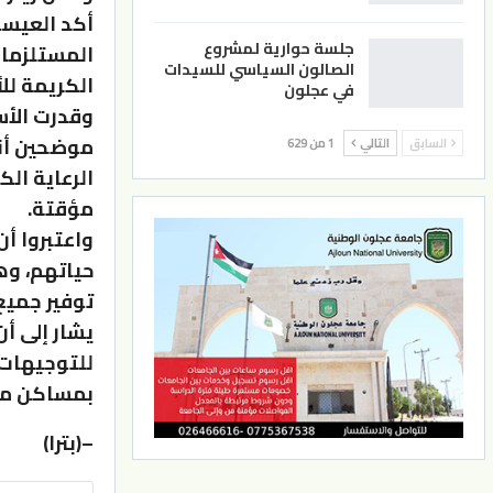
أكد العيسو
جلسة حوارية لمشروع
المستلزمات
الصالون السياسي للسيدات
الكريمة لل
في عجلون
وقدرت الأس
موضحين أنه
السابق
التالي
1 من 629
الرعاية ال
مؤقتة.
واعتبروا أ
حياتهم، وه
توفير جميع
يشار إلى أن
للتوجيهات ا
بمساكن مؤق
–(بترا)