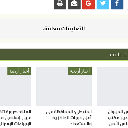
التعليقات مغلقة.
ت علاقة
أخبار أردنية
أخبار أردنية
س الديـوان
الحنيطي: المحافظة على
الملك: ضرورة ات
ديـر مكتب
أعلى درجات الجاهزية
عربي إسلامي م
لس الأمن
والاستعداد
الإجراءات الإسرائي