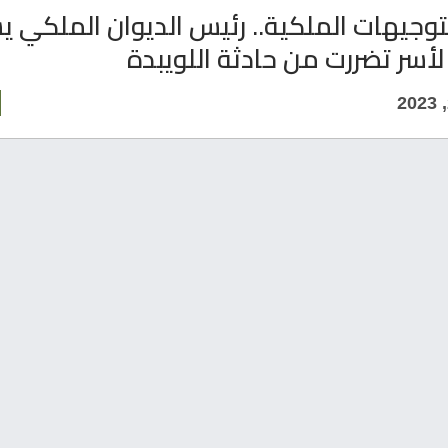
لتوجيهات الملكية.. رئيس الديوان الملكي ي
سر تضررت من حادثة اللويبدة