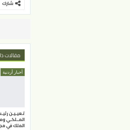
شارك
مقالات ذا
أخبار أردنية
تـعيـيـن رئيـ
المــلكـي وم
الملك في مج