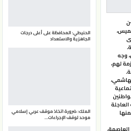
ن
خميس،
الحنيطي: المحافظة على أعلى درجات
ى
الجاهزية والاستعداد
.
، وجه
زمة لهم،
ة.
لهاشمي،
تماعية
مواطنين
العاجلة
الملك: ضرورة اتخاذ موقف عربي إسلامي
منها
موحد لوقف الإجراءات…
 العاصمة،