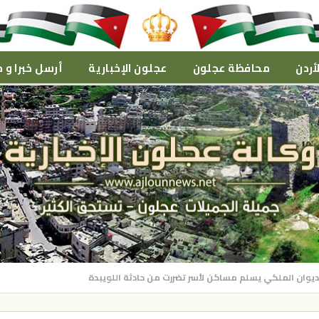
أردن
محافظة عجلون
عجلون الإخبارية
أرسل خبرا و م
لديوان الملكي يسلم مساكن لأسر تضررت من حادثة اللويبدة