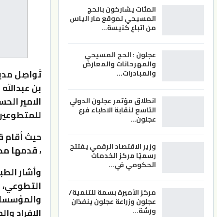
المئات يشاركون بالحج
المسيحي لموقع مار الياس
من اتباع كنيسة…
عجلون : الحج المسيحي
والمهرحانات والمعارض
تُواصِل مد
والمبادرات…
بن عبدالله
الامير الحس
انطلاق مؤتمر عجلون الدولي
التاسع لنقابة الاطباء فرع
للمتطوعين
عجلون…
حيث أقام ق
وزير الاقتصاد الرقمي يفتتح
، قدمها مد
رسميًا مركز الخدمات
الحكومي في…
وأشار الطب
التطوعي، م
مركز الأميرة بسمة للتنمية/
والمؤسسات
عجلون وزراعة عجلون ينفذان
ورشة…
الافراد وا