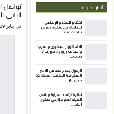
تواصل ال
أخبار عجلونية
الثاني 
اختتام المخيم الإبداعي
في
يناير 19, 2023
للأطفال في عجلون بعرض
نتاجات فنية…
آلاف الزوار الأردنيين والعرب
والأجانب يزورون مهرجان
صيف…
الزغول يكرم عدد من الأسر
العجلونية المنتجة المشاركة
بمهرجان…
ثنائية ارتفاع الحرارة ونقص
المياه تضع مزارعي عجلون
أمام…