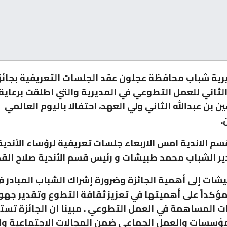
يرية شباب محافظة عجلون عقد الجلسات التعريفية بجائز
 الثاني للعمل التطوعي في المديرية والتي اطلقت برعاي
ين بن عبدالله الثاني ولي العهد، احتفالا باليوم العالمي
.
سم الاندية امس الاربعاء جلسات تعريفية لرؤساء الأندية
ير الشباب محمد طبيشات و رئيس قسم الأندية صلاح الق
يشات إلى أهمية الجائزة وضرورة إشراك الشباب المبادر 
ؤكداً على أهميتها في تعزيز ثقافة التطوع وتقدير جهود 
 المساهمة في العمل التطوعي . مبينا ان الجائزة تس
لمؤسسات والعمل الجماعي ضمن المجالات الاجتماعية و