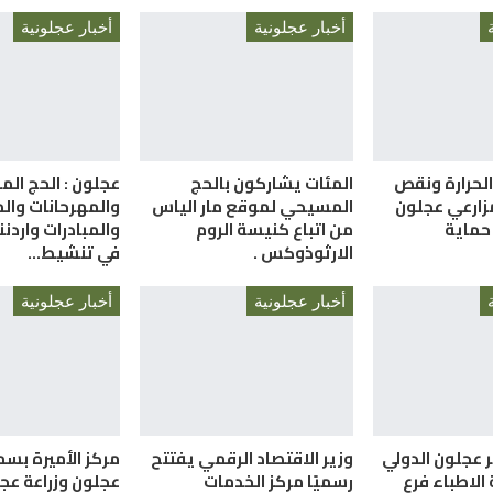
أخبار عجلونية
أخبار عجلونية
 الحرارة ونقص
المئات يشاركون بالحج
عجلون : الحج ال
زارعي عجلون
المسيحي لموقع مار الياس
والمهرحانات وال
حماية
من اتباع كنيسة الروم
والمبادرات واردن
الارثوذوكس .
في تنشيط…
أخبار عجلونية
أخبار عجلونية
 عجلون الدولي
وزير الاقتصاد الرقمي يفتتح
مركز الأميرة بسم
 الاطباء فرع
رسميًا مركز الخدمات
عجلون وزراعة عج