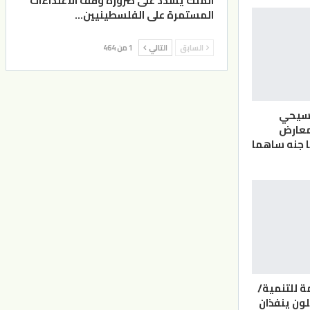
الملك يشدد على ضرورة وقف الاعتداءات
المستمرة على الفلسطينيين…
السابق
التالي
1 من 464
مسيحي
معارض
نا جنه ساهما
ة للتنمية/
لون ينفذان