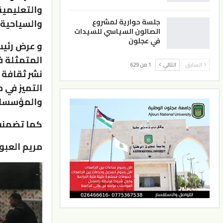
والتعليمية 
جلسة حوارية لمشروع
والسياحية و
الصالون السياسي للسيدات
في عجلون
و عرض رئيس
المتمثلة ف
السابق
التالي
1 من 629
نشر ثقافة 
التميز في 
والمؤسسات
كما تضمنت 
مريم العبو