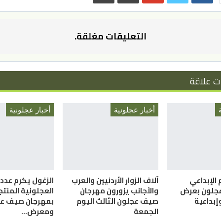
التعليقات مغلقة.
ت علاقة
أخبار عجلونية
أخبار عجلونية
 الإبداعي
آلاف الزوار الأردنيين والعرب
الزغول يكرم عدد 
عجلون بعرض
والأجانب يزورون مهرجان
العجلونية المنت
إبداعية
صيف عجلون الثالث اليوم
بمهرجان صيف عجل
الجمعة
ومعرض…