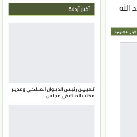
 الله
أخبار أردنية
خبار عجلونية
تـعيـيـن رئيـس الديـوان المــلكـي ومديـر
مكتب الملك في مجلس…