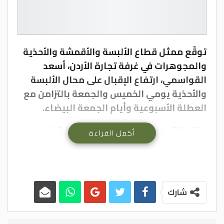
توقّع ممثل قطاع الألبسة والأقمشة والأحذية
والمجوهرات في غرفة تجارة الأردن، أسعد
القواسمي، ارتفاع الإقبال على محال الألبسة
والأحذية يومي الخميس والجمعة بالتزامن مع
العطلة الأسبوعية وأيام الجمعة البيضاء.
وقال القواسمي، لـ”المملكة”، إن الإقبال في
أكمل القراءة
أول يوم من الجمعة البيضاء بدأ بالتحسن بعد
ساعات العصر، مشيرا إلى أن معدل الإقبال كان
مقبولا.
شارك
ويوم الجمعة البيضاء هو المرادف لما يُعرف بـ
“الجمعة السوداء” و هو اليوم الذي يأتي
مباشرة بعد عيد الشكر في الولايات المتحدة،