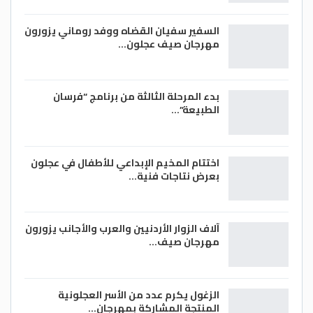
السفير سفيان القضاه ووفد روماني يزورون
مهرجان صيف عجلون…
بدء المرحلة الثالثة من برنامج “فرسان
الطبيعة”…
اختتام المخيم الإبداعي للأطفال في عجلون
بعرض نتاجات فنية…
آلاف الزوار الأردنيين والعرب والأجانب يزورون
مهرجان صيف…
الزغول يكرم عدد من الأسر العجلونية
المنتجة المشاركة بمهرجان…