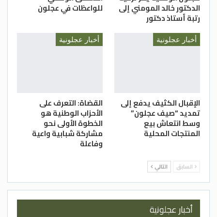
الدكتور خالد المومني إلى
للواعظات في عجلون
رتبة أستاذ دكتور
أخبار عجلونية
أخبار عجلونية
الإقبال الكثيف يدفع إلى
القضاة: التعرف على
تمديد “صيف عجلون”
الأحزاب الوطنية هو
وسط انتعاش بيع
الخطوة الأولى نحو
المنتجات المحلية
مشاركة شبابية واعية
وفاعلة
السابق
التالي
أخبار عجلونية