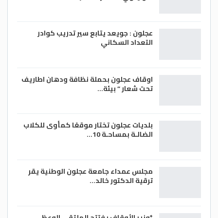
عجلون : جويعد يتابع سير تدريب كوادر
التعداد السكاني
اوقاف عجلون بحملة نظافة ودهان اطاريف
تحت شعار ” بيئة…
بلديات عجلون تختار موقعًا كمأوى للكلاب
الضالـة بمساحـة 10…
مجلس عمداء جامعة عجلون الوطنية يقر
ترقية الدكتور خالد…
*وزير الأوقاف يفتتح الملتقى الوعظي