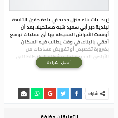
إربد- بات بناء منزل جديد في بلدة جفين التابعة
لبلدية دير أبي سعيد شبه مستحيلا، بعد أن
أوقفت الأحراش المحيطة بها أي عمليات توسع
أفقي بالبناء، في وقت يطالب فيه السكان
بضرورة تخصيص أو تفويض مساحات من
الأراضي الجديدة لحل مشكلة الاكتظاظ التي
أكمل القراءة
تزداد تفاقما.
ويطالب السكان البالغ عددهم 8 آلاف نسمة،
بتوفر مساحات للبناء من خلال بيعهم قطع من
الأراضي الحرجية او تفويضها لهم، خصوصا تلك
شارك
الأراضي الملاصقة للتنظيم والقريبة من خدمات
البنية التحتية.
التعليقات مغلقة.
وحسب عضو مجلس محلي بلدة جفين السابق