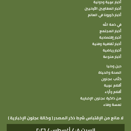
أخبار عربية ودولية
أخبار المغتربين الأردنيين
أخبار كورونا في العالم
في ذمة الله
أخبار المجتمع
أخبار إقتصادية
أخبار ثقافية وفنية
أخبار رياضية
أخبار منوعة
دين ودنيا
الصحة والحياة
كتًاب عجلون
أقلام عربية
أقلام وأراء
من ذاكرة عجلون الإخبارية
لمسة وفاء
( وكالة عجلون الإخبارية ) لا مانع من الإقتباس شرط ذكر المصدر
السبت ٠٨ / أغسطس / ٢٠٢٦