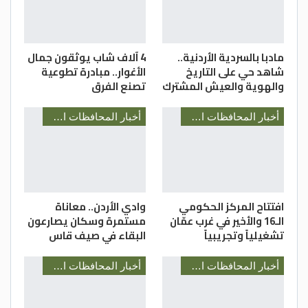
مي الحسيني / مديرية شباب اربد
مادبا بالسردية الأردنية..
4 آلاف شاب يوثقون جمال
شاهد حي على التاريخ
الأغوار.. مبادرة تطوعية
والهوية والعيش المشترك
تصنع الفرق
أخبار المحافظات الأردنية
أخبار المحافظات الأردنية
افتتاح المركز الحكومي
وادي الأردن.. معاناة
الـ16 والأخير في غرب عمّان
مستمرة وسكان يصارعون
تشغيلياً وتجريبياً
البقاء في صيف قاس
أخبار المحافظات الأردنية
أخبار المحافظات الأردنية