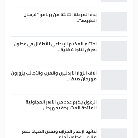
بدء المرحلة الثالثة من برنامج “فرسان
الطبيعة”…
اختتام المخيم الإبداعي للأطفال في عجلون
بعرض نتاجات فنية…
آلاف الزوار الأردنيين والعرب والأجانب يزورون
مهرجان صيف…
الزغول يكرم عدد من الأسر العجلونية
المنتجة المشاركة بمهرجان…
ثنائية ارتفاع الحرارة ونقص المياه تضع
مزارعي عجلون أمام…