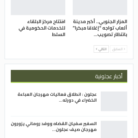
المزار الجنوبي.. أكبر مدينة
افتتاح مركز البلقاء
ألعاب تواجه “إغلاقا مبكرا”
للخدمات الحكومية في
بانتظار تصويب…
السلط
السابق
التالي
أخبار عجلونية
عجلون : انطلاق فعاليات مهرجان العباءة
الخضراء في دورته…
السفير سفيان القضاه ووفد روماني يزورون
مهرجان صيف عجلون…