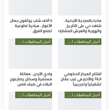
بالإضافة إلى مستوياتها وخطوات الترشح لها
ونموذج عملها ومعاييرها الرئيسة والفرعية،
وآلية عملية التقييم وحوكمتها
مادبا بالسردية الأردنية..
4 آلاف شاب يوثقون جمال
شاهد حي على التاريخ
الأغوار.. مبادرة تطوعية
مي الحسيني/ مديرية شباب اربد
والهوية والعيش المشترك
تصنع الفرق
أخبار المحافظات الأردنية
أخبار المحافظات الأردنية
افتتاح المركز الحكومي
وادي الأردن.. معاناة
الـ16 والأخير في غرب عمّان
مستمرة وسكان يصارعون
تشغيلياً وتجريبياً
البقاء في صيف قاس
أخبار المحافظات الأردنية
أخبار المحافظات الأردنية