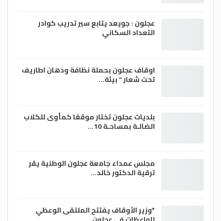
عجلون : جويعد يتابع سير تدريب كوادر
التعداد السكاني
اوقاف عجلون بحملة نظافة ودهان اطاريف
تحت شعار ” بيئة…
بلديات عجلون تختار موقعًا كمأوى للكلاب
الضالـة بمساحـة 10…
مجلس عمداء جامعة عجلون الوطنية يقر
ترقية الدكتور خالد…
*وزير الأوقاف يفتتح الملتقى الوعظي
للواعظات في عجلون