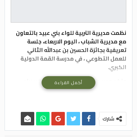
نظمت مديرية التربية للواء بني عبيد بالتعاون
مع مديرية الشباب ، اليوم الاربعاء، جلسة
تعريفية بجائزة الحسين بن عبدالله الثاني
للعمل التطوعي ، في مدرسة القمة الدولية
الكبري.
واكد مدير مديرية التربية الدكتور زهير رباعي،
أكمل القراءة
خلال الجلسة ان العمل التطوعي يُسهم في نشر
الوعي والثقافة بأهمية التكافل الاجتماعي
والشعور باحتياجات الاخرين والعمل على
مساعدتهم قدر الإمكان وإتاحة الفرصة للطلاب
شارك
خاصة لأن يقوم بنفسه بتنفيذ مختلف الأعمال
التطوعية التي تنمي شعوره بالمسؤولية وأداء