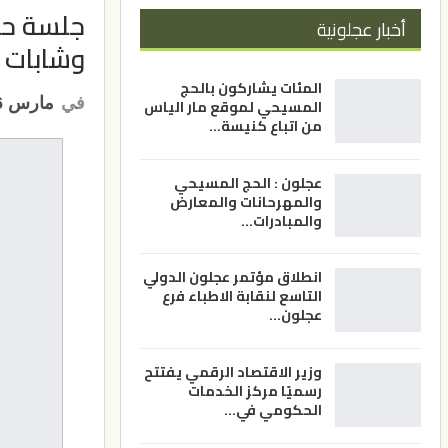
جلسة حو
أخبار عجلونية
وشابات غ
المئات يشاركون بالحج
في
مارس 26, 2025
المسيحي لموقع مار الياس
من اتباع كنيسة…
عجلون : الحج المسيحي
والمهرحانات والمعارض
والمبادرات…
انطلاق مؤتمر عجلون الدولي
التاسع لنقابة الاطباء فرع
عجلون…
وزير الاقتصاد الرقمي يفتتح
رسميًا مركز الخدمات
الحكومي في…