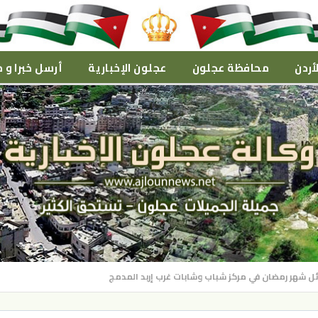
أردن
محافظة عجلون
عجلون الإخبارية
أرسل خبرا و م
ل شهر رمضان في مركز شباب وشابات غرب إربد المدمج