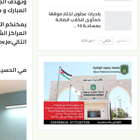
وتهدف الجل
المبارك و 
بلديات عجلون تختار موقعًا
كمأوى للكلاب الضالـة
يمكنكم الآ
بمساحـة 10…
المراكز الش
التالي:https://eservices.moy.gov.jo
السابق
التالي
1 من 629
مي الحسيني