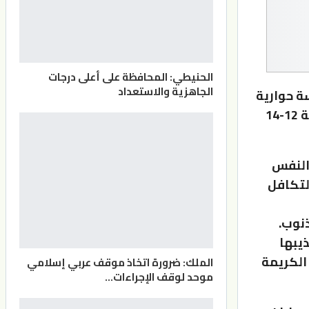
الحنيطي: المحافظة على أعلى درجات
الجاهزية والاستعداد
ة حوارية
حول فضائل شهر رمضان المبارك بمشاركة 15 شاباً من الفئة العمرية 12-14
النفس
لتكافل
نوب.
يبها
 الكريمة
الملك: ضرورة اتخاذ موقف عربي إسلامي
موحد لوقف الإجراءات…