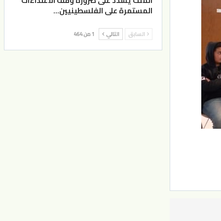
الملك يشدد على ضرورة وقف الاعتداءات
المستمرة على الفلسطينيين…
السابق
التالي
1 من 464