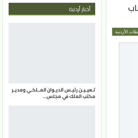
اب
أخبار أردنية
ظات الأردنية
تـعيـيـن رئيـس الديـوان المــلكـي ومديـر
مكتب الملك في مجلس…