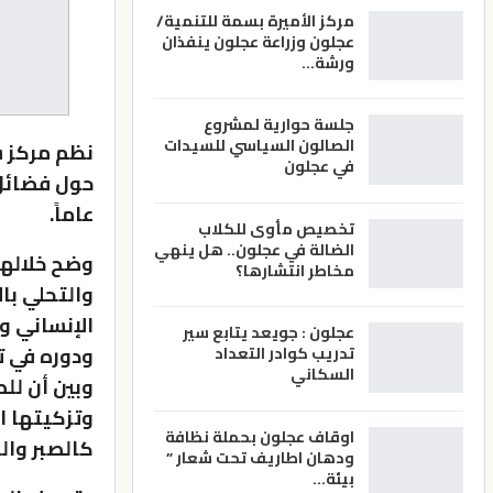
مركز الأميرة بسمة للتنمية/
عجلون وزراعة عجلون ينفذان
ورشة…
جلسة حوارية لمشروع
الصالون السياسي للسيدات
نظم مركز ش
في عجلون
عاماً.
تخصيص مأوى للكلاب
الضالة في عجلون.. هل ينهي
وضح خلالها
مخاطر انتشارها؟
والتحلي با
الإنساني و
عجلون : جويعد يتابع سير
ودوره في ت
تدريب كوادر التعداد
السكاني
وبين أن لل
وتزكيتها ال
اوقاف عجلون بحملة نظافة
كالصبر وال
ودهان اطاريف تحت شعار ”
بيئة…