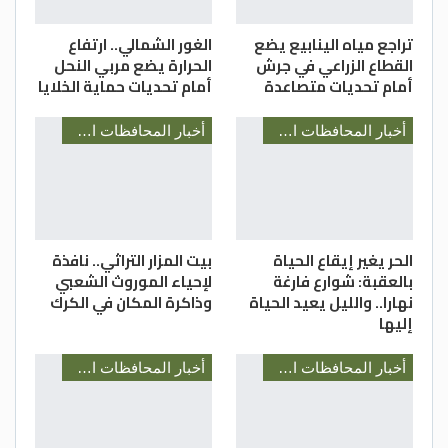
تراجع مياه الينابيع يضع
الغور الشمالي.. ارتفاع
القطاع الزراعي في جرش
الحرارة يضع مربي النحل
أمام تحديات متصاعدة
أمام تحديات حماية الخلايا
أخبار المحافظات الأردنية
أخبار المحافظات الأردنية
الحر يغير إيقاع الحياة
بيت المزار التراثي.. نافذة
بالعقبة: شوارع فارغة
لإحياء الموروث الشعبي
نهارا.. والليل يعيد الحياة
وذاكرة المكان في الكرك
إليها
أخبار المحافظات الأردنية
أخبار المحافظات الأردنية