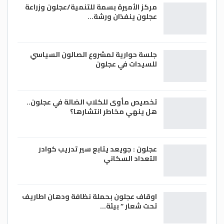
مركز الأميرة بسمة للتنمية/عجلون وزراعة
عجلون ينفذان ورشة…
جلسة حوارية لمشروع الصالون السياسي
للسيدات في عجلون
تخصيص مأوى للكلاب الضالة في عجلون..
هل ينهي مخاطر انتشارها؟
عجلون : جويعد يتابع سير تدريب كوادر
التعداد السكاني
اوقاف عجلون بحملة نظافة ودهان اطاريف
تحت شعار ” بيئة…