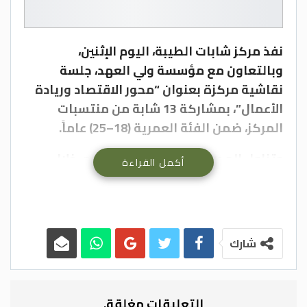
نفذ مركز شابات الطيبة، اليوم الإثنين،
وبالتعاون مع مؤسسة ولي العهد، جلسة
نقاشية مركزة بعنوان “محور الاقتصاد وريادة
الأعمال”، بمشاركة 13 شابة من منتسبات
المركز، ضمن الفئة العمرية (18–25) عاماً.
وتناول المدرب حسام الدين الإبراهيم، خلال
أكمل القراءة
الجلسة، واقع ريادة الأعمال بين الشباب الأردني،
والتحديات والفرص المرتبطة بها، واستكشاف
العوامل التي تحفّز الشباب على إطلاق
مشاريعهم الريادية، إلى جانب دور المجتمع
شارك
والمؤسسات في دعم الشباب وتمكينهم
اقتصادياً.
وشهدت الجلسة حواراً تفاعلياً بين المشاركات،
التعليقات مغلقة.