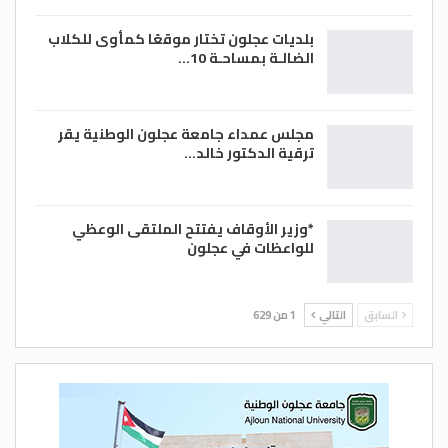
بلديات عجلون تختار موقعًا كمأوى للكلاب
الضالـة بمساحـة 10…
مجلس عمداء جامعة عجلون الوطنية يقر
ترقية الدكتور خالد…
*وزير الأوقاف يفتتح الملتقى الوعظي
للواعظات في عجلون
السابق
التالي
1 من 629