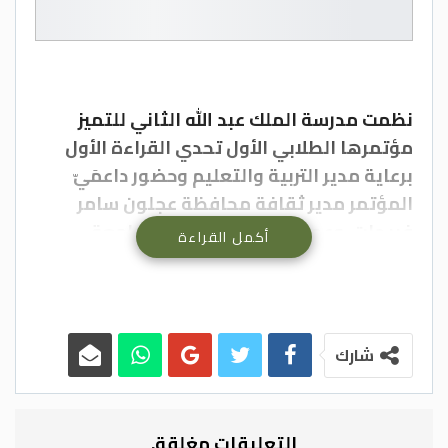
نظمت مدرسة الملك عبد الله الثاني للتميز
مؤتمرها الطلابي الأول تحدي القراءة الأول
برعاية مدير التربية والتعليم وحضور داعمَيّ
المؤتمر مدير ثقافة محافظة عجلون سامر
فريحات، وعميد شؤون الطلبة في جامعة
أكمل القراءة
عجلون الوطنيّة الدّكتور زياد الوحشات.
وبيّن مدير الشؤون التعليمية والفنية الدكتور
سالم بني عطا الذي افتتح فعاليات المؤتمر
شارك
أهميّة القراءة؛ إذ إنّها تُعدّ رافدا ثقافيّا مهما،
تدخلهم إلى عوالم دينيّة، وأدبيّة،وتاريخيّة،
وعلميّة، مثمنا الجهود المبذولة من قبل
التعليقات مغلقة.
المدرسة ممثَّلة بمديرها حسين المومني،