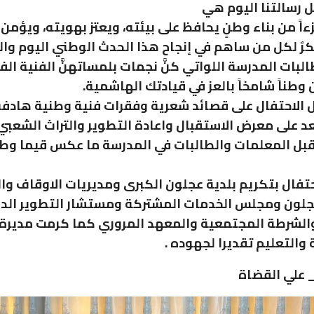
 رسالتنا اليوم هي
ءاً من بناء وطنٍ يحافظ على بيئته، ويعتز بهويته، ويؤمن
رٌ لكل من ساهم في إنجاح هذا الحدث الوطني اليوم وال
بات المدرسة اللواتي كنَّ نجمات بلمساتهنَّ الفنية الفر
 وطناً شامخاً بالعز في قيادتك الهاشمية.
الاحتفال على قصائد شعرية وفقرات فنية وطنية هادفة 
د على معرض الاستقبال واعادة التطوير والتراث الشعبي
قبل المعلمات والطالبات في المدرسة ما عكس قيما وطن
حتفال بتكريم بلدية عجلون الكبرى ومديريات الاوقاف وال
لون ومجلس الخدمات المشتركة ومستشار التطوير الدك
الشرطة المجتمعية والمعهد المروري كما كرمت مديرة
ة والتعليم تقديرا لجهوده .
_ علي القضاة