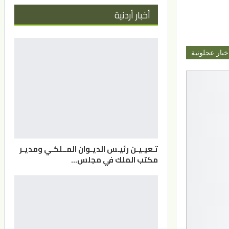
أخبار أردنية
خبار عجلونية
تـعيـيـن رئيـس الديـوان المــلكـي ومديـر
مكتب الملك في مجلس…