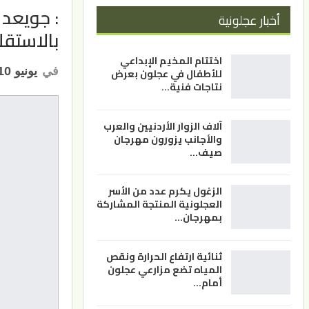
: جويعد 
أخبار عجلونية
بالاستق
اختتام المخيم الإبداعي
في
يونيو 10, 2026
للأطفال في عجلون بعرض
نتاجات فنية…
آلاف الزوار الأردنيين والعرب
والأجانب يزورون مهرجان
صيف…
الزغول يكرم عدد من الأسر
العجلونية المنتجة المشاركة
بمهرجان…
ثنائية ارتفاع الحرارة ونقص
المياه تضع مزارعي عجلون
أمام…