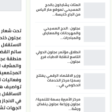
المئات يشاركون بالحج
المسيحي لموقع مار الياس
من اتباع كنيسة…
عجلون : الحج المسيحي
تحت شعار إب
والمهرحانات والمعارض
عجلون خلدو
والمبادرات…
الاستقلال 
سالم القضا
انطلاق مؤتمر عجلون الدولي
التاسع لنقابة الاطباء فرع
منطقة عجل
عجلون…
والمشرف ال
المجتمعية
وزير الاقتصاد الرقمي يفتتح
وفعاليات ت
رسميًا مركز الخدمات
الحكومي في…
تواصيف هلي
الاساقلال 
مركز الأميرة بسمة للتنمية/
في الانجاز
عجلون وزراعة عجلون ينفذان
الجهات تشا
ورشة…