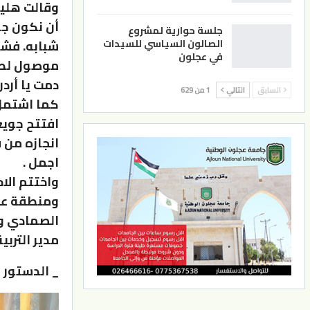
وقالت هليل
أن نكون جز
جلسة حوارية لمشروع
الصالون السياسي للسيدات
شبابه. فشك
في عجلون
موصول لطال
دمت يا أردن
السابق
التالي
1 من 629
كما اشتمل 
افتتح جويع
انجازه من 
اجمل .
واختتم الا
ومنطقة عج
الصمادي و
مدير التربي
_ الدستور 