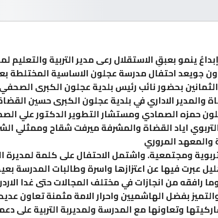
داعٌ ينمو بعبقِ الاستقلال رعى مدير التربية والتعليم ل
ن جويعد احتفال مدرسة عجلون الاساسية المختلطة بع
الثمانين بحضور نائب رئيس بلدية عجلون الكبرى الصحف
ة والمدير الاداري في بلدية عجلون الكبرى حسين القضاة
ون حمزه الصمادي ومستشار التطوير الدكتور علي الص
تربوي اياد القضاة والمشرفة ميرفت شقاح وممثلي الش
 والمعهد المروري
ربوية ومجتمعية. واشتمل الاحتفال على كلمة لمديرة ا
ل عبرت فيها عن اعتزازها واسرة وطالبات المدرسة بعيد
وما رافقه من انجازات في مختلف المجالات حتى غدا الارد
 والتميز بفضل الهاشميين واحرار الامة مثمنة تعاون عديد
ركيتها وتعاونها مع المدرسة ولمديربة التربية على دعمه