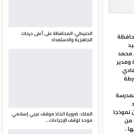
الحنيطي: المحافظة على أعلى درجات
محافظة
الجاهزية والاستعداد
يد
ي محمد
 ومدير
مادي
رطة
لمدرسة
ن نموذجا
الملك: ضرورة اتخاذ موقف عربي إسلامي
 من
موحد لوقف الإجراءات…
ا .