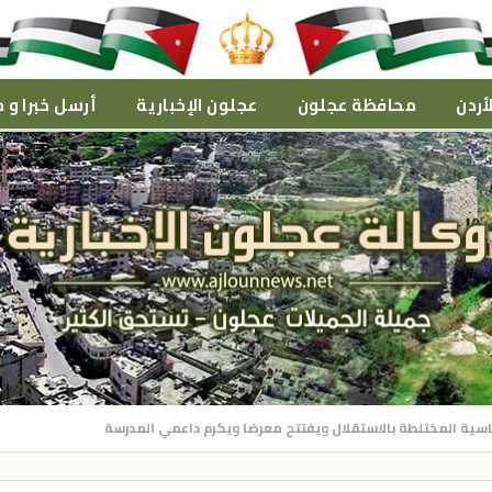
أردن
محافظة عجلون
عجلون الإخبارية
أرسل خبرا و م
اسية المختلطة بالاستقلال ويفتتح معرضا ويكرم داعمي المدرسة