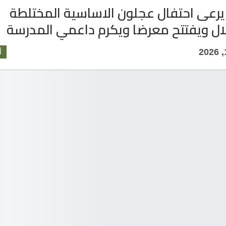
يرعى احتفال عجلون الاساسية المختلطة
لال ويفتتح معرضا ويكرم داعمي المدرسة
أ