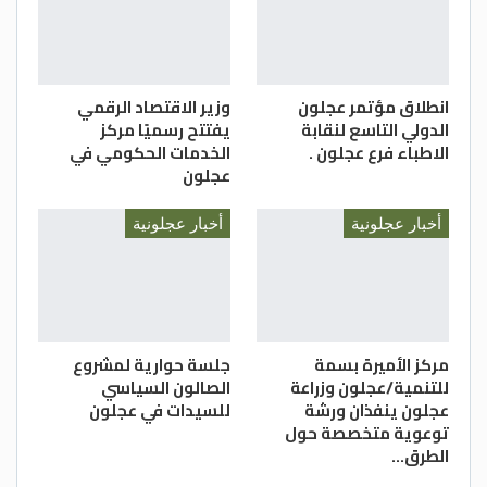
الجلابنة، انطون بدر ،ميرفت شقاح.
قسم الإعلام/ تربية عجلون
انطلاق مؤتمر عجلون
وزير الاقتصاد الرقمي
الدولي التاسع لنقابة
يفتتح رسميًا مركز
الاطباء فرع عجلون .
الخدمات الحكومي في
عجلون
أخبار عجلونية
أخبار عجلونية
مركز الأميرة بسمة
جلسة حوارية لمشروع
للتنمية/عجلون وزراعة
الصالون السياسي
عجلون ينفذان ورشة
للسيدات في عجلون
توعوية متخصصة حول
الطرق…