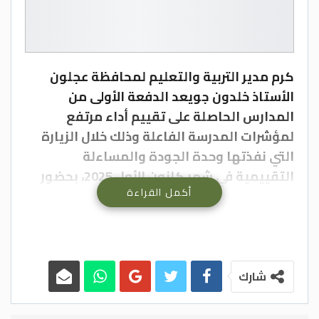
كرم مدير التربية والتعليم لمحافظة عجلون
الأستاذ خلدون جويعد الدفعة الأولى من
المدارس الحاصلة على تقييم أداء مرتفع
لمؤشرات المدرسة الفاعلة وذلك خلال الزيارة
التي نفذتها وحدة الجودة والمساءلة
التقييمية في شهر كانون الأول 2025، بحضور
أكمل القراءة
رئيس قسم الإشراف التربوي الدكتور منصور
العرود و مشرفي المدارس الإداريين.
ويأتي هذا التكريم في إطار الجهود المتواصلة
التي تبذلها وزارة التربية والتعليم للنهوض
بالعملية التعليمية وتحسين مخرجاتها، و
شارك
تشجيع الإبداع والتميز والمنافسة.
وأشار جويعد إلى أهمية جودة التعليم