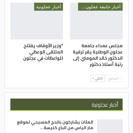
أخبار جامعة عجلون الوطنية
أخبار عجلونية
مجلس عمداء جامعة
*وزير الأوقاف يفتتح
عجلون الوطنية يقر ترقية
الملتقى الوعظي
الدكتور خالد المومني إلى
للواعظات في عجلون
رتبة أستاذ دكتور
السابق
التالي
أخبار عجلونية
المئات يشاركون بالحج المسيحي لموقع
مار الياس من اتباع كنيسة…