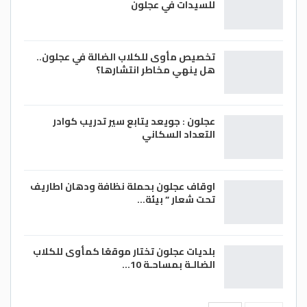
للسيدات في عجلون
تخصيص مأوى للكلاب الضالة في عجلون..
هل ينهي مخاطر انتشارها؟
عجلون : جويعد يتابع سير تدريب كوادر
التعداد السكاني
اوقاف عجلون بحملة نظافة ودهان اطاريف
تحت شعار ” بيئة…
بلديات عجلون تختار موقعًا كمأوى للكلاب
الضالـة بمساحـة 10…