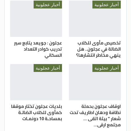
أخبار عجلونية
أخبار عجلونية
تخصيص مأوى للكلاب
عجلون : جويعد يتابع سير
الضالة في عجلون.. هل
تدريب كوادر التعداد
ينهي مخاطر انتشارها؟
السكاني
أخبار عجلونية
أخبار عجلونية
اوقاف عجلون بحملة
بلديات عجلون تختار موقعًا
نظافة ودهان اطاريف تحت
كمأوى للكلاب الضالـة
شعار ” بيئة اتقى …
بمساحـة 10 دونمـات
مجتمع ارقى…