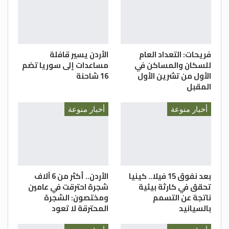
فريحات: التعداد العام
الأردن يسير قافلة
للسكان والمساكن في
مساعدات إلى سوريا تضم
الأول من تشرين الأول
16 شاحنة
المقبل
أخبار منوعة
أخبار منوعة
بعد نفوق 15 فيلا.. كينيا
الأردن.. أكثر من 6 آلاف
تحقق في كارثة بيئية
شجرة احترقت في عامين
ناتجة عن التسمم
ومختصون: الشجرة
بالسيانيد
المحترقة لا تعود