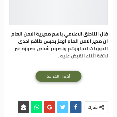
قال الناطق الاعلامي باسم مديرية الامن العام
ان مدير الامن العام اوعز بحبس طاقم احدى
الدوريات لتجاوزهم وتصوير شخص بصورة غير
لائقة اثناء القبض عليه .
أكمل القراءة
كما واوعز مدير الامن العام للقضاء الشرطي
بمباشرة التحقيق في الفيديوهات التي جرى
تداولها عبر مواقع التواصل الاجتماعي واتخاذ
كافة الإجراءات القانونية ضد اي تجاوز حصل
شارك
اثناء توقيف ذلك الشخص