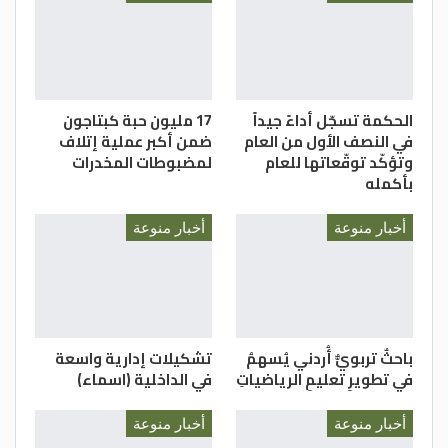
الحكمة تسجّل أداءً جيداً
17 مليون حبة كبتاجون
في النصف الأول من العام
ضمن أكبر عملية إتلاف
وتؤكّد توقّعاتها للعام
لمضبوطات المخدرات
بأكمله
أخبار منوعة
أخبار منوعة
باحثٌ تربويٌّ أُردني يُسهمُ
تشكيلات إدارية واسعة
في تطويرِ تعليمِ الرياضياتِ
في الداخلية (اسماء)
أخبار منوعة
أخبار منوعة