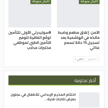
أخبار منوعة
أخبار منوعة
الأمن: إغلاق مطعم وضبط
#سوليدرتي الأولى للتأمين
مالكه في الهاشمية بعد
توقّع اتفاقية لتوفير
تسجيل 15 حالة تسمم
التأمين الطبي لموظفي
غذائي
مختبرات مدلاب
السابق
التالي
أخبار عجلونية
اختتام المخيم الإبداعي للأطفال في عجلون
بعرض نتاجات فنية…