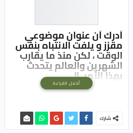
أدرك أن عنوان موضوعي
مقزز و يلفت الانتباه بنفس
الوقت ، لكن منذ ما يقارب
الشهرين والعالم يتحدث
بهذا الأمر..!!
دول الاتحاد الأوربي جزء
أكمل القراءة
منها رافض والأخر موافق
وبدأ بالعمل ، وخبراء التغذية
والأطباء وأصحاب المصانع
شارك
الغذائية كل واحد منهم