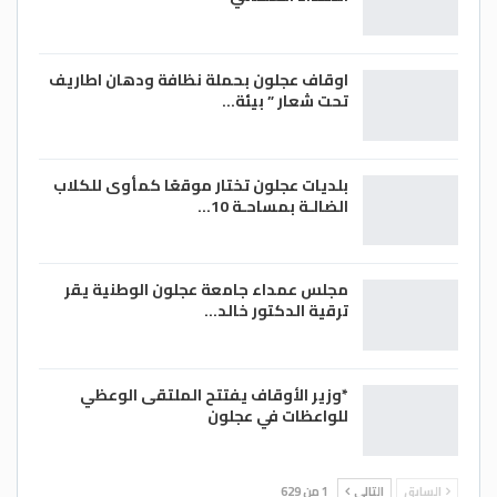
اوقاف عجلون بحملة نظافة ودهان اطاريف
تحت شعار ” بيئة…
بلديات عجلون تختار موقعًا كمأوى للكلاب
الضالـة بمساحـة 10…
مجلس عمداء جامعة عجلون الوطنية يقر
ترقية الدكتور خالد…
*وزير الأوقاف يفتتح الملتقى الوعظي
للواعظات في عجلون
السابق
التالي
1 من 629