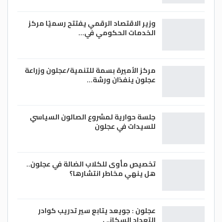
وزير الاقتصاد الرقمي يفتتح رسميًا مركز
الخدمات الحكومي في…
مركز الأميرة بسمة للتنمية/عجلون وزراعة
عجلون ينفذان ورشة…
جلسة حوارية لمشروع الصالون السياسي
للسيدات في عجلون
تخصيص مأوى للكلاب الضالة في عجلون..
هل ينهي مخاطر انتشارها؟
عجلون : جويعد يتابع سير تدريب كوادر
التعداد السكاني