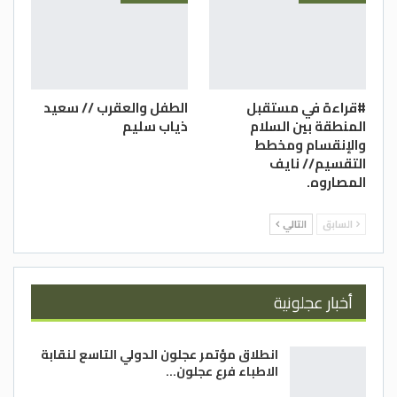
أكاديمي وكاتب مقيم في
بريطانيا
#قراءة في مستقبل
الطفل والعقرب // سعيد
المنطقة بين السلام
ذياب سليم
والإنقسام ومخطط
التقسيم// نايف
المصاروه.
السابق
التالي
أخبار عجلونية
انطلاق مؤتمر عجلون الدولي التاسع لنقابة
الاطباء فرع عجلون…